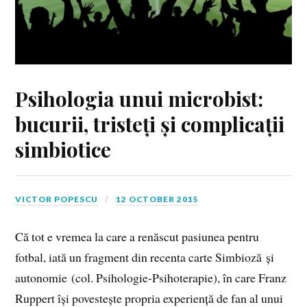
Psihologia unui microbist:
bucurii, tristeți și complicații
simbiotice
VICTOR POPESCU
12 OCTOBER 2015
Că tot e vremea la care a renăscut pasiunea pentru
fotbal, iată un fragment din recenta carte Simbioză și
autonomie (col. Psihologie-Psihoterapie), în care Franz
Ruppert își povestește propria experiență de fan al unui