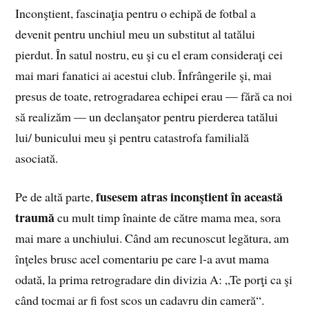
Inconştient, fascinaţia pentru o echipă de fotbal a
devenit pentru unchiul meu un substitut al tatălui
pierdut. În satul nostru, eu şi cu el eram consideraţi cei
mai mari fanatici ai acestui club. Înfrângerile şi, mai
presus de toate, retrogradarea echipei erau — fără ca noi
să realizăm — un declanşator pentru pierderea tatălui
lui/ bunicului meu şi pentru catastrofa familială
asociată.
fusesem atras inconştient în această
Pe de altă parte,
traumă
cu mult timp înainte de către mama mea, sora
mai mare a unchiului. Când am recunoscut legătura, am
înţeles brusc acel comentariu pe care l‑a avut mama
odată, la prima retrogradare din divizia A: „Te porţi ca şi
când tocmai ar fi fost scos un cadavru din cameră“.