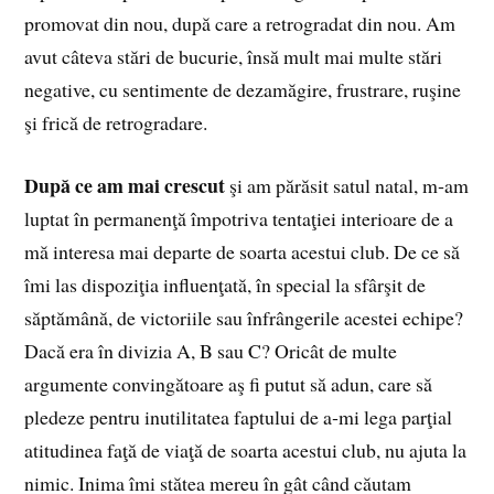
promovat din nou, după care a retrogradat din nou. Am
avut câteva stări de bucurie, însă mult mai multe stări
negative, cu sentimente de dezamăgire, frustrare, ruşine
şi frică de retrogradare.
După ce am mai crescut
şi am părăsit satul natal, m‑am
luptat în permanenţă împotriva tentaţiei interioare de a
mă interesa mai departe de soarta acestui club. De ce să
îmi las dispoziţia influenţată, în special la sfârşit de
săptămână, de victoriile sau înfrângerile acestei echipe?
Dacă era în divizia A, B sau C? Oricât de multe
argumente convingătoare aş fi putut să adun, care să
pledeze pentru inutilitatea faptului de a‑mi lega parţial
atitudinea faţă de viaţă de soarta acestui club, nu ajuta la
nimic. Inima îmi stătea mereu în gât când căutam