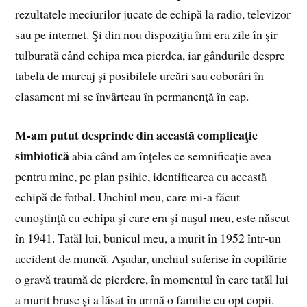
rezultatele meciurilor jucate de echipă la radio, televizor
sau pe internet. Şi din nou dispoziţia îmi era zile în şir
tulburată când echipa mea pierdea, iar gândurile despre
tabela de marcaj şi posibilele urcări sau coborâri în
clasament mi se învârteau în permanenţă în cap.
M
‑
am putut desprinde din această complicaţie
simbiotică
abia când am înţeles ce semnificaţie avea
pentru mine, pe plan psihic, identificarea cu această
echipă de fotbal. Unchiul meu, care mi‑a făcut
cunoştinţă cu echipa şi care era şi naşul meu, este născut
în 1941. Tatăl lui, bunicul meu, a murit în 1952 într‑un
accident de muncă. Aşadar, unchiul suferise în copilărie
o gravă traumă de pierdere, în momentul în care tatăl lui
a murit brusc şi a lăsat în urmă o familie cu opt copii.