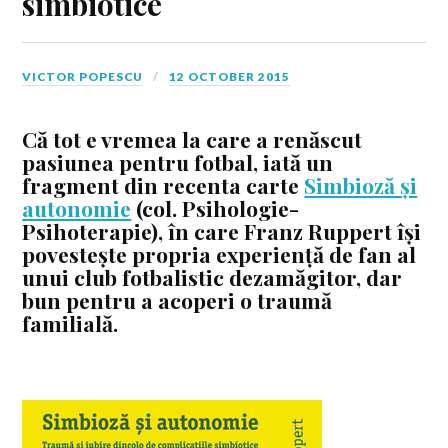
simbiotice
VICTOR POPESCU
12 OCTOBER 2015
Că tot e vremea la care a renăscut
pasiunea pentru fotbal, iată un
fragment din recenta carte
Simbioză și
autonomie
(col. Psihologie-
Psihoterapie), în care Franz Ruppert își
povestește propria experiență de fan al
unui club fotbalistic dezamăgitor, dar
bun pentru a acoperi o traumă
familială.