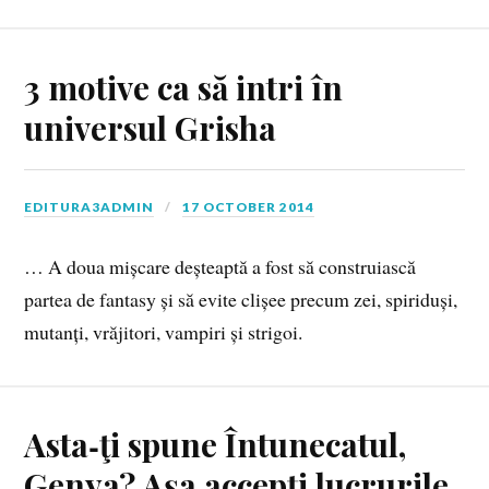
3 motive ca să intri în
universul Grisha
EDITURA3ADMIN
17 OCTOBER 2014
… A doua mișcare deșteaptă a fost să construiască
partea de fantasy și să evite clișee precum zei, spiriduși,
mutanți, vrăjitori, vampiri și strigoi.
Asta‑ţi spune Întunecatul,
Genya? Aşa accepţi lucrurile