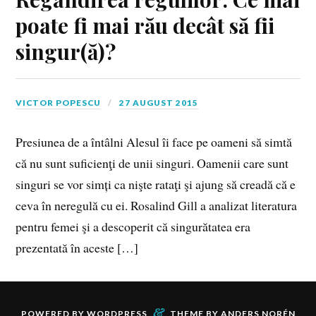
poate fi mai rău decât să fii
singur(ă)?
VICTOR POPESCU
27 AUGUST 2015
Presiunea de a întâlni Alesul îi face pe oameni să simtă
că nu sunt suficienţi de unii singuri. Oamenii care sunt
singuri se vor simți ca nişte rataţi şi ajung să creadă că e
ceva în neregulă cu ei. Rosalind Gill a analizat literatura
pentru femei şi a descoperit că singurătatea era
prezentată în aceste […]
&
POWERED BY
WORDPRESS
THEME BY
ANDERS NORÉN