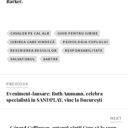
Barker.
CAVALER PE CAL ALB
GHID PENTRU IUBIRE
IUBIREA CARE VINDECĂ
PSIHOLOGIA CUPLULUI
RESCRIEREA REGULILOR
RESPONSABILITATE
SALVATORUL
SARTRE
PREVIOUS
Eveniment-lansare: Ruth Ammann, celebra
specialistă în SANDPLAY, vine la București
NEXT
Gérard Collignon, autorul cărții Cum să le spun…,