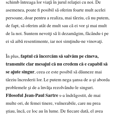
schimb întreaga lor viaţă în jurul relaţiei cu noi. De
asemenea, poate fi posibil să oferim foarte mult acelei
persoane, doar pentru a realiza, mai târziu, că nu putem,
de fapt, să oferim atât de mult sau că ei vor şi mai mult
de la noi. Suntem nevoiţi să îi dezamăgim, făcându-i pe
ei să aibă resentimente, iar noi simţindu-ne vinovaţi.
faptul c
ă
încerc
ă
m s
ă
salv
ă
m pe cineva,
În plus,
transmite clar mesajul c
ă
nu credem c
ă
e capabil s
ă
se ajute singur
, ceea ce este posibil să dăuneze mai
târziu încrederii lor. Le putem nega şansa de a-şi aborda
problemele şi de a învăţa rezolvându-le singuri.
Filosoful Jean-Paul Sartre
s-a îndrăgostit, de mai
multe ori, de femei tinere, vulnerabile, care nu prea
ştiau, încă, ce loc au în lume. De fiecare dată, el avea