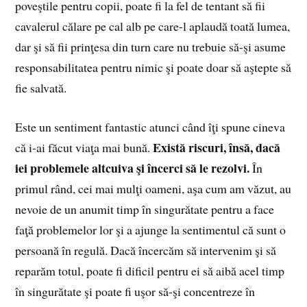
poveştile pentru copii, poate fi la fel de tentant să fii
cavalerul călare pe cal alb pe care-l aplaudă toată lumea,
dar şi să fii prinţesa din turn care nu trebuie să-şi asume
responsabilitatea pentru nimic şi poate doar să aştepte să
fie salvată.
Este un sentiment fantastic atunci când îţi spune cineva
Exist
ă
riscuri, îns
ă
, dac
ă
că i-ai făcut viaţa mai bună.
iei problemele altcuiva
ş
i încerci s
ă
le rezolvi.
În
primul rând, cei mai mulţi oameni, aşa cum am văzut, au
nevoie de un anumit timp în singurătate pentru a face
faţă problemelor lor şi a ajunge la sentimentul că sunt o
persoană în regulă. Dacă încercăm să intervenim şi să
reparăm totul, poate fi dificil pentru ei să aibă acel timp
în singurătate şi poate fi uşor să-şi concentreze în