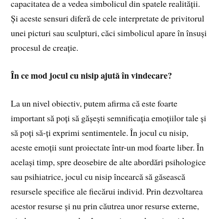
capacitatea de a vedea simbolicul din spatele realității.
Și aceste sensuri diferă de cele interpretate de privitorul
unei picturi sau sculpturi, căci simbolicul apare în însuși
procesul de creație.
În ce mod jocul cu nisip ajută în vindecare?
La un nivel obiectiv, putem afirma că este foarte
important să poți să gășești semnificația emoțiilor tale și
să poți să-ți exprimi sentimentele. În jocul cu nisip,
aceste emoții sunt proiectate într-un mod foarte liber. În
același timp, spre deosebire de alte abordări psihologice
sau psihiatrice, jocul cu nisip încearcă să găsească
resursele specifice ale fiecărui individ. Prin dezvoltarea
acestor resurse și nu prin căutrea unor resurse externe,