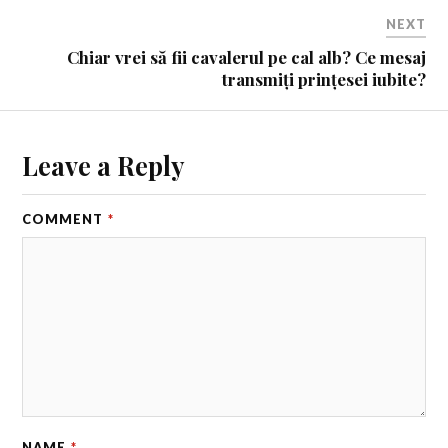
NEXT
Chiar vrei să fii cavalerul pe cal alb? Ce mesaj
transmiți prințesei iubite?
Leave a Reply
COMMENT
*
NAME
*