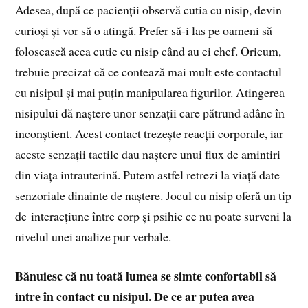
Adesea, după ce pacienții observă cutia cu nisip, devin
curioși și vor să o atingă. Prefer să-i las pe oameni să
folosească acea cutie cu nisip când au ei chef. Oricum,
trebuie precizat că ce contează mai mult este contactul
cu nisipul și mai puțin manipularea figurilor. Atingerea
nisipului dă naștere unor senzații care pătrund adânc în
inconștient. Acest contact trezește reacții corporale, iar
aceste senzații tactile dau naștere unui flux de amintiri
din viața intrauterină. Putem astfel retrezi la viață date
senzoriale dinainte de naștere. Jocul cu nisip oferă un tip
de interacțiune între corp și psihic ce nu poate surveni la
nivelul unei analize pur verbale.
Bănuiesc că nu toată lumea se simte confortabil să
intre în contact cu nisipul. De ce ar putea avea