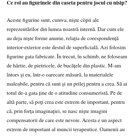
Ce rol au figurinele din caseta pentru jocul cu nisip?
Aceste figurine sunt, cumva, niște còpii ale
reprezentărilor din lumea noastră internă. Dar cum ele
au deja niște forme anume, relația de corespondență
interior-exterior este destul de superficială. Azi folosim
figurine gata fabricate. În trecut, în schimb, ne foloseam
de hârtie, de pietricele, de bucățele din plastic. M-am
întors și eu, într-o oarecare măsură, la materialele
maleabile, pentru că sunt și un prilej pentru a crea. Să ai
totul de-a gata ține de o atitudine consumeristă. Pe de
altă parte, să poți crea este extrem de important, pentru
că, prin forța imaginației, se nasc niște imagini
compensatorii de care este nevoie. Acesta e un aspect
extrem de important al muncii terapeutice. Oamenii au