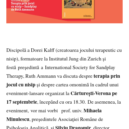
Discipolă a Dorei Kalff (creatoarea jocului terapeutic cu
nisip), formatoare la Institutul Jung din Zurich și
fostă președintă a
International Society for Sandplay
terapia prin
Therapy, Ruth Ammann va discuta despre
jocul cu nisip
și despre cartea omonimă în cadrul unui
Cărturești-Verona pe
eveniment-lansare organizat la
17 septembrie
, începând cu ora 18.30. De asemenea, la
Mihaela
eveniment, vor mai vorbi prof. univ.
Minulescu
, președintele Asociației Române de
Silviu Dragomir
Psihologia Analitică, și
, director