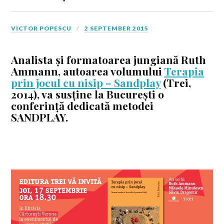
VICTOR POPESCU
2 SEPTEMBER 2015
Analista și formatoarea jungiană Ruth
Ammann, autoarea volumului
Terapia
prin jocul cu nisip – Sandplay
(Trei,
2014), va susține la București o
conferință dedicată metodei
SANDPLAY.