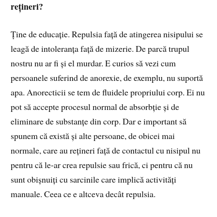
rețineri?
Ține de educație. Repulsia față de atingerea nisipului se
leagă de intoleranța față de mizerie. De parcă trupul
nostru nu ar fi și el murdar. E curios să vezi cum
persoanele suferind de anorexie, de exemplu, nu suportă
apa. Anorecticii se tem de fluidele propriului corp. Ei nu
pot să accepte procesul normal de absorbție și de
eliminare de substanțe din corp. Dar e important să
spunem că există și alte persoane, de obicei mai
normale, care au rețineri față de contactul cu nisipul nu
pentru că le-ar crea repulsie sau frică, ci pentru că nu
sunt obișnuiți cu sarcinile care implică activități
manuale. Ceea ce e altceva decât repulsia.