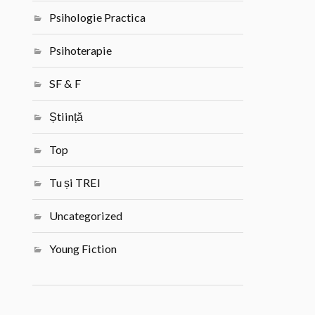
Psihologie Practica
Psihoterapie
SF & F
Știință
Top
Tu și TREI
Uncategorized
Young Fiction