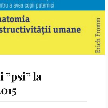
i ”psi” la
015