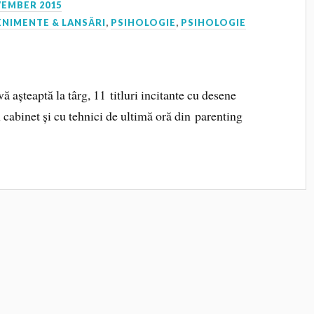
VEMBER 2015
ENIMENTE & LANSĂRI
,
PSIHOLOGIE
,
PSIHOLOGIE
șteaptă la târg, 11 titluri incitante cu desene
n cabinet și cu tehnici de ultimă oră din parenting