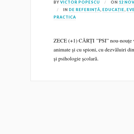
BY
VICTOR POPESCU
ON
12 NO
IN
DE REFERINȚĂ
,
EDUCAȚIE
,
EV
PRACTICA
ZECE (+1) CĂRȚI ”PSI” nou-nouțe vă a
animate și cu spioni, cu dezvăluiri di
și psihologie școlară.