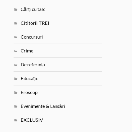
Cărți cu tâlc
Cititorii TREI
Concursuri
Crime
De referință
Educație
Eroscop
Evenimente & Lansări
EXCLUSIV