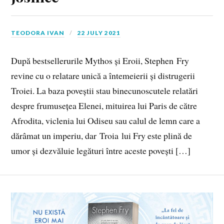
TEODORA IVAN
22 JULY 2021
După bestsellerurile Mythos și Eroii, Stephen Fry
revine cu o relatare unică a întemeierii și distrugerii
Troiei. La baza poveștii stau binecunoscutele relatări
despre frumusețea Elenei, mituirea lui Paris de către
Afrodita, viclenia lui Odiseu sau calul de lemn care a
dărâmat un imperiu, dar Troia lui Fry este plină de
umor și dezvăluie legături între aceste povești […]