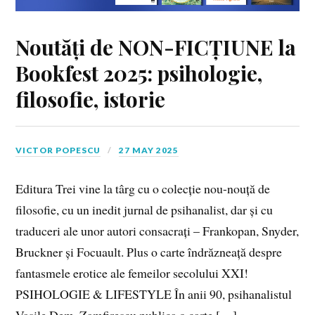
Noutăți de NON-FICȚIUNE la
Bookfest 2025: psihologie,
filosofie, istorie
VICTOR POPESCU
27 MAY 2025
Editura Trei vine la târg cu o colecție nou-nouță de
filosofie, cu un inedit jurnal de psihanalist, dar și cu
traduceri ale unor autori consacrați – Frankopan, Snyder,
Bruckner și Focuault. Plus o carte îndrăzneață despre
fantasmele erotice ale femeilor secolului XXI!
PSIHOLOGIE & LIFESTYLE În anii 90, psihanalistul