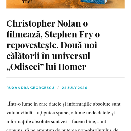
Christopher Nolan o
filmează, Stephen Fry o
repovestește. Două noi
călătorii în universul
„Odiseei” lui Homer
RUXANDRA GEORGESCU
24 JULY 2026
„Într‑o lume în care datele și informațiile absolute sunt
valuta vitală – ați putea spune, o lume unde datele și
informațiile absolute sunt zei – facem bine, sunt
convins, să ne amintim de puterea non-absolutului, de