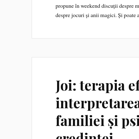
propune în weekend discuții despre m
despre jocuri și anii magici. Și poate aj
Joi: terapia e
interpretarea
familiei și p
credinței