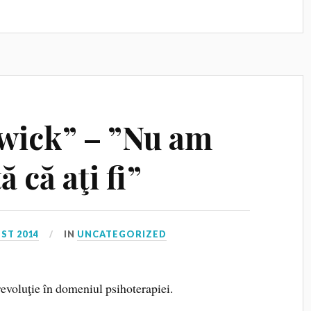
wick” – ”Nu am
 că aţi fi”
ST 2014
IN
UNCATEGORIZED
voluţie în domeniul psihoterapiei.