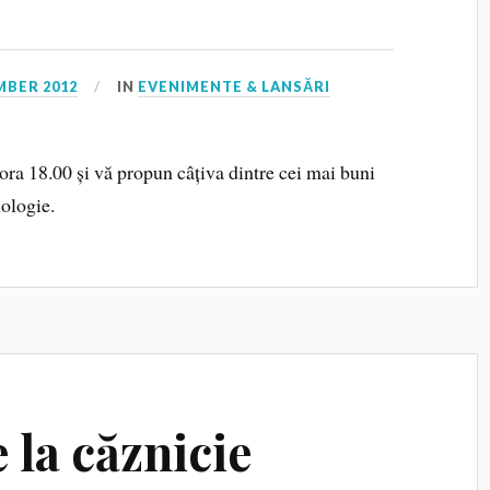
MBER 2012
IN
EVENIMENTE & LANSĂRI
ora 18.00 și vă propun câțiva dintre cei mai buni
hologie.
e la căznicie