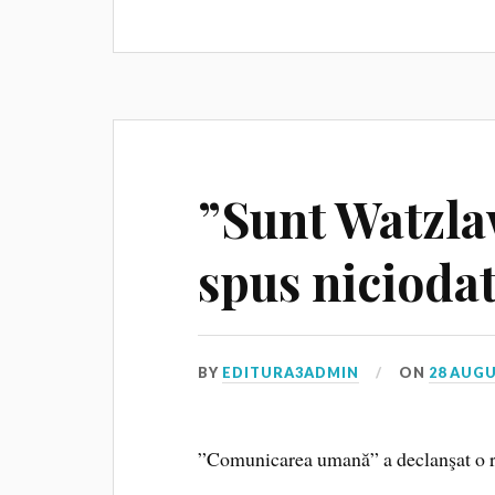
”Sunt Watzla
spus niciodată
BY
EDITURA3ADMIN
ON
28 AUGU
”Comunicarea umană” a declanşat o re