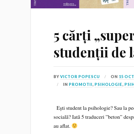
5 cărți „supe
studenții de 
BY
VICTOR POPESCU
ON
15 OC
IN
PROMOTII
,
PSIHOLOGIE
,
PSI
Ești student la psihologie? Sau la pe
socială? Iată 5 traduceri ”beton” despre
au aflat.