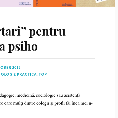
rtari” pentru
la psiho
TOBER 2015
HOLOGIE PRACTICA
,
TOP
dagogie, medicină, sociologie sau asistență
 care mulți dintre colegii și profii tăi încă nici n-