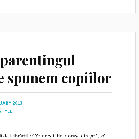
 parentingul
 le spunem copiilor
UARY 2013
STYLE
 de Librăriile Cărturești din 7 orașe din țară, vă