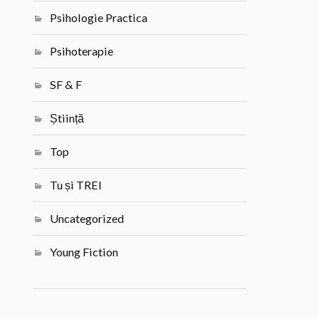
Psihologie Practica
Psihoterapie
SF & F
Știință
Top
Tu și TREI
Uncategorized
Young Fiction