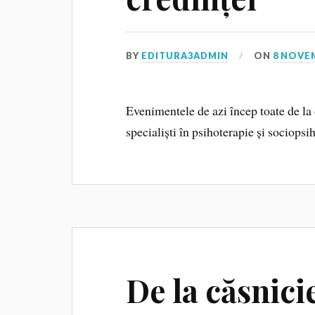
BY
EDITURA3ADMIN
ON
8 NOVE
Evenimentele de azi încep toate de la 
specialiști în psihoterapie și sociopsi
De la căsnici