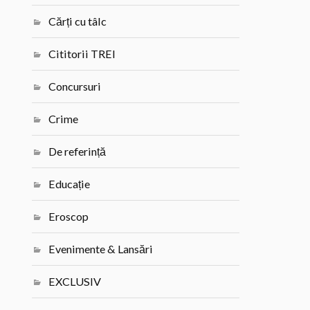
Cărți cu tâlc
Cititorii TREI
Concursuri
Crime
De referință
Educație
Eroscop
Evenimente & Lansări
EXCLUSIV