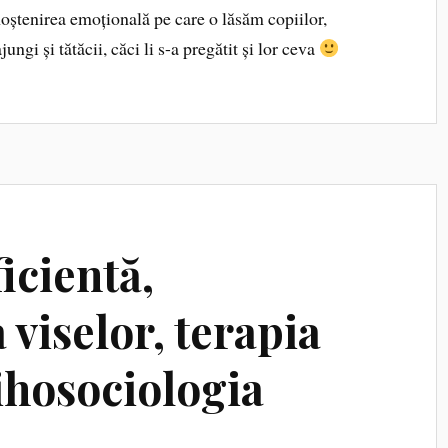
oștenirea emoțională pe care o lăsăm copiilor,
ungi și tătăcii, căci li s-a pregătit și lor ceva
ficientă,
 viselor, terapia
sihosociologia