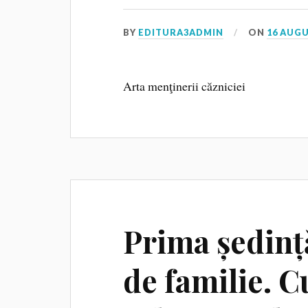
BY
EDITURA3ADMIN
ON
16 AUGU
Arta menţinerii căzniciei
Prima ședinț
de familie. C