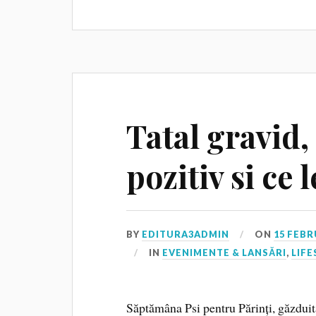
Tatal gravid,
pozitiv si ce
BY
EDITURA3ADMIN
ON
15 FEBR
IN
EVENIMENTE & LANSĂRI
,
LIFE
Săptămâna Psi pentru Părinți, găzduită