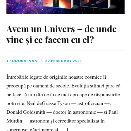
Avem un Univers – de unde
vine și ce facem cu el?
TEODORA IVAN
27 FEBRUARY 2021
Întrebările legate de originile noastre cosmice îi
preocupă pe oameni de secole. Evoluția științei pare că
ne face să fim din ce în ce mai aproape de răspunsurile
potrivite. Neil deGrasse Tyson — astrofizician —,
Donald Goldsmith — doctor în astronomie — și Paul
Murdin — astronom și cercetător specializat în
supernove, găuri negre şi […]