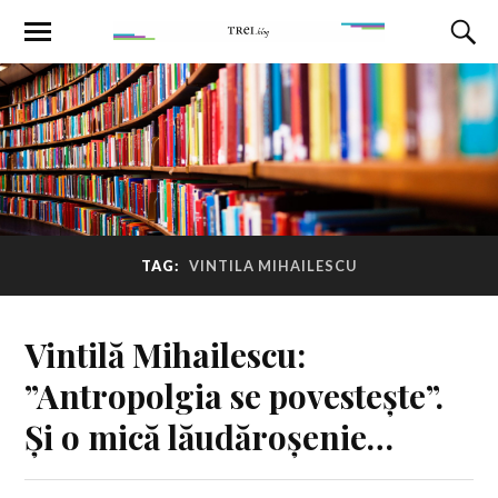
TAG:
VINTILA MIHAILESCU
Vintilă Mihailescu:
”Antropolgia se povestește”.
Și o mică lăudăroșenie…