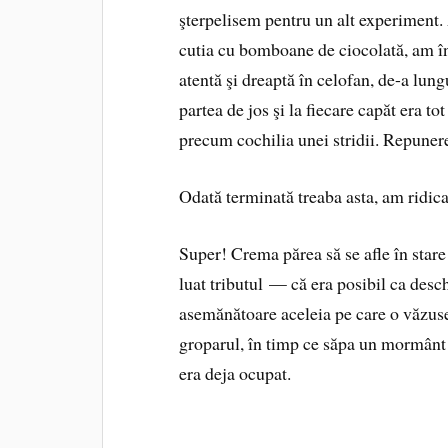
şterpelisem pentru un alt experiment.
cutia cu bomboane de ciocolată, am înt
atentă şi dreaptă în celofan, de-a lung
partea de jos şi la fiecare capăt era t
precum cochilia unei stridii. Repunerea
Odată terminată treaba asta, am ridicat
Super! Crema părea să se afle în stare
luat tributul — că era posibil ca desch
asemănătoare aceleia pe care o văzus
groparul, în timp ce săpa un mormânt 
era deja ocupat.