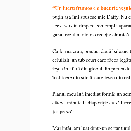
“Un lucru frumos e o bucurie veşni
puţin aşa îmi spusese mie Daffy. Nu e
acest vers în timp ce contempla aparat
gazul rezultat dintr-o reacţie chimică.
Ca formă erau, practic, două baloane 
celuilalt, un tub scurt care făcea legăt
ieşea în afară din globul din partea de
închidere din sticlă, care ieşea din cel
Planul meu luă imediat formă: un semn
câteva minute la dispoziţie ca să lucre
jos pe scări.
Mai întâi, am luat dintr-un sertar unul 