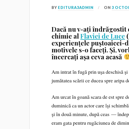
BY
EDITURA3ADMIN
ON
3 OCTO
Dacă nu v-ați îndrăgostit 
chimie al
Flaviei de Luce
(
experiențele puștoaicei-de
motivele s-o faceți. Și, vo
încercați așa ceva acasă
Am intrat în fugă prin uşa deschisă şi 
jumătatea scării ce ducea spre aripa de
Am urcat în goană scara de est spre 
duminică ca un actor care îşi schimbă
şi în două minute, după ceas — îndep
eram gata pentru rugăciunea de dimin