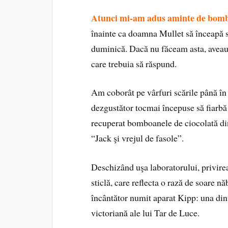
Atunci mi-am adus aminte de bombo
înainte ca doamna Mullet să înceapă s
duminică. Dacă nu făceam asta, aveau
care trebuia să răspund.
Am coborât pe vârfuri scările până în
dezgustător tocmai începuse să fiarbă
recuperat bomboanele de ciocolată din 
“Jack şi vrejul de fasole”.
Deschizând uşa laboratorului, privirea
sticlă, care reflecta o rază de soare n
încântător numit aparat Kipp: una dint
victoriană ale lui Tar de Luce.