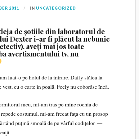
BER 2011
IN
UNCATEGORIZED
deja de șotiile din laboratorul de
lui Dexter i-ar fi plăcut la nebunie
tectiv), aveți mai jos toate
rba avertismentului tv, nu
am luat-o pe holul de la intrare. Daffy stătea la
 vest, cu o carte în poală. Feely nu coborâse încă.
dormitorul meu, mi-am tras pe mine rochia de
 repede costumul, mi-am frecat faţa cu un prosop
ărtând puţină smoală de pe vârful codiţelor —
eaţă.