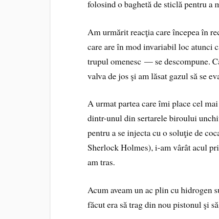
folosind o baghetă de sticlă pentru a m
Am urmărit reacţia care începea în re
care are în mod invariabil loc atunci 
trupul omenesc — se descompune. Cân
valva de jos şi am lăsat gazul să se e
A urmat partea care îmi place cel ma
dintr-unul din sertarele biroului unch
pentru a se injecta cu o soluţie de co
Sherlock Holmes), i-am vârât acul pri
am tras.
Acum aveam un ac plin cu hidrogen sul
făcut era să trag din nou pistonul şi să