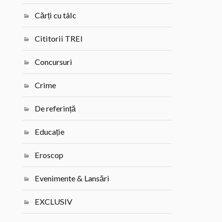
Cărți cu tâlc
Cititorii TREI
Concursuri
Crime
De referință
Educație
Eroscop
Evenimente & Lansări
EXCLUSIV