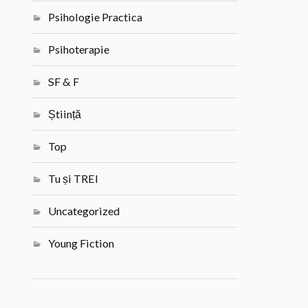
Psihologie Practica
Psihoterapie
SF & F
Știință
Top
Tu și TREI
Uncategorized
Young Fiction