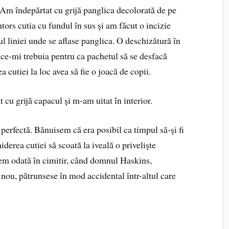
 Am îndepărtat cu grijă panglica decolorată de pe
ors cutia cu fundul în sus şi am făcut o incizie
ul liniei unde se aflase panglica. O deschizătură în
ot ce-mi trebuia pentru ca pachetul să se desfacă
 cutiei la loc avea să fie o joacă de copii.
 cu grijă capacul şi m-am uitat în interior.
 perfectă. Bănuisem că era posibil ca timpul să-şi fi
iderea cutiei să scoată la iveală o privelişte
em odată în cimitir, când domnul Haskins,
nou, pătrunsese în mod accidental într-altul care