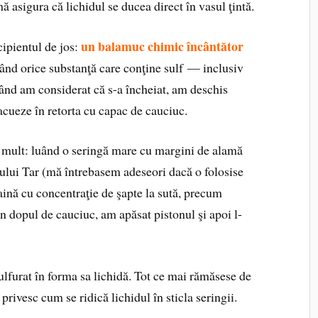
ă asigura că lichidul se ducea direct în vasul ţintă.
un balamuc chimic încântător
cipientul de jos:
când orice substanţă care conţine sulf — inclusiv
d am considerat că s-a încheiat, am deschis
vacueze în retorta cu capac de cauciuc.
i mult: luând o seringă mare cu margini de alamă
iului Tar (mă întrebasem adeseori dacă o folosise
caină cu concentraţie de şapte la sută, precum
n dopul de cauciuc, am apăsat pistonul şi apoi l-
furat în forma sa lichidă. Tot ce mai rămăsese de
 privesc cum se ridică lichidul în sticla seringii.