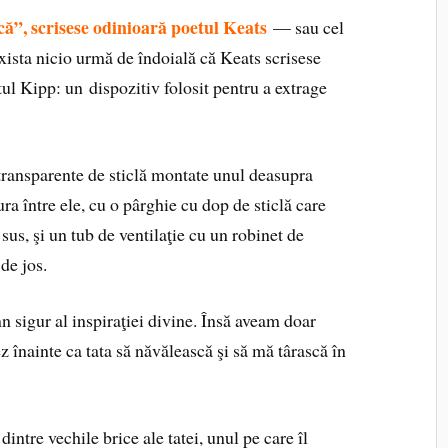
că”, scrisese odinioară poetul Keats
— sau cel
xista nicio urmă de îndoială că Keats scrisese
ul Kipp: un dispozitiv folosit pentru a extrage
transparente de sticlă montate unul deasupra
ura între ele, cu o pârghie cu dop de sticlă care
 sus, şi un tub de ventilaţie cu un robinet de
 de jos.
 sigur al inspiraţiei divine. Însă aveam doar
z înainte ca tata să năvălească şi să mă târască în
dintre vechile brice ale tatei, unul pe care îl