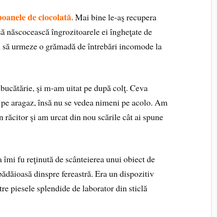
anele de ciocolată.
Mai bine le-aş recupera
ă născocească îngrozitoarele ei îngheţate de
 să urmeze o grămadă de întrebări incomode la
 bucătărie, şi m-am uitat pe după colţ. Ceva
 pe aragaz, însă nu se vedea nimeni pe acolo. Am
răcitor şi am urcat din nou scările cât ai spune
 îmi fu reţinută de scânteierea unui obiect de
ăbădăioasă dinspre fereastră. Era un dispozitiv
re piesele splendide de laborator din sticlă