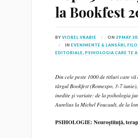
la Bookfest 
BY
VIOREL VRABIE
ON
29 MAY 20
IN
EVENIMENTE & LANSĂRI
,
FIL
EDITORIALE
,
PSIHOLOGIA CARE TE 
Din cele peste 1000 de titluri care vă 
târgul Bookfest (Romexpo, 3-7 iunie),
inedite și variate: de la psihologia j
Aurelius la Michel Foucault, de la long
PSIHOLOGIE: Neuroștiință, terapia