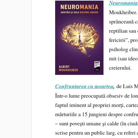
Neuromania
Moukheiber. D
sprânceană câ
reptilian sa
fericirii”, pr
psiholog clin
mit (sau ideo
creierului.
Confruntarea cu moartea
,
de Luis M
Într-o lume preocupată obsesiv de lon
faptul iminent al propriei morți, carte
mărturiile a 15 jungieni despre confr
– sunt povești umane și calde (în ciud
scrise pentru un public larg, cu referi