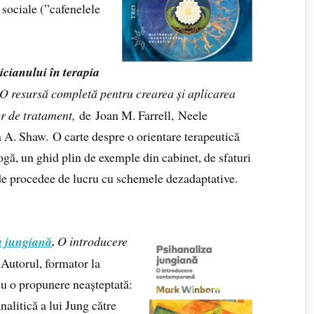
i sociale (”cafenelele
icianului în terapia
O resursă completă pentru crearea și aplicarea
 de tratament,
de Joan M. Farrell, Neele
a A. Shaw. O carte despre o orientare terapeutică
ogă, un ghid plin de exemple din cabinet, de sfaturi
 de procedee de lucru cu schemele dezadaptative.
a jungiană
.
O introducere
Autorul, formator la
cu o propunere neașteptată:
nalitică a lui Jung către