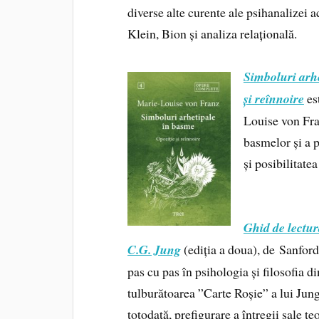
diverse alte curente ale psihanalizei ac
Klein, Bion și analiza relațională.
Simboluri arhe
și reînnoire
es
Louise von Fra
basmelor și a 
și posibilitatea
Ghid de lectur
C.G. Jung
(ediția a doua), de Sanfor
pas cu pas în psihologia și filosofia di
tulburătoarea ”Carte Roșie” a lui Jung,
totodată, prefigurare a întregii sale te