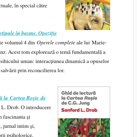
tuale, în special către
tipale în basme. Opoziție
te volumul 4 din
Operele complete
ale lui Marie-
nz. Acest tom explorează o temă fundamentală a
psihicului uman: interacțiunea dinamică a opuselor
 salvării prin reconcilierea lor.
ă la Cartea Roșie de
d L. Drob. O introducere
n fascinanta și
 jurnal intim și,
orii psihologice.