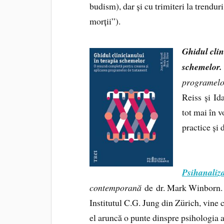
budism), dar și cu trimiteri la trendur
morții”).
Ghidul clin
schemelor.
programelor
Reiss și Id
tot mai în v
practice și
Psihanaliz
contemporană
de dr. Mark Winborn. 
Institutul C.G. Jung din Zürich, vine 
el aruncă o punte dinspre psihologia a