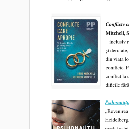
Conflicte 
Mitchell, 
– inclusiv 
și derutate
din viața l
conflicte. P
conflict la
dificile făr
Psihonauții
„Revenirea î
Heidelberg,
predat estet