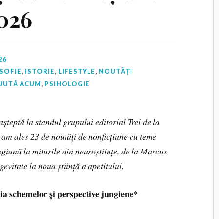
2026
26
OSOFIE
,
ISTORIE
,
LIFESTYLE
,
NOUTĂȚI
AJUTĂ ACUM
,
PSIHOLOGIE
așteptă la standul grupului editorial Trei de la
 am ales 23 de noutăți de nonficțiune cu teme
ungiană la miturile din neuroștiințe, de la Marcus
evitate la noua știință a apetitului.
 schemelor și perspective jungiene
*