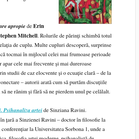
Erin
care apropie
de
Stephen Mitchell
. Rolurile de părinți schimbă totul
relația de cuplu. Multe cupluri descoperă, surprinse
, că tocmai în mijlocul celei mai frumoase perioade
or apar cele mai frecvente și mai dureroase
rin studii de caz elocvente și o ecuație clară – de la
 conectare – autorii arată cum să purtăm discuțiile
ă să ne rănim și fără să ne pierdem unul pe celălalt.
. Psihanaliza artei
de Sinziana Ravini.
n țară a Sinzienei Ravini – doctor în filosofie la
 conferențiar la Universitatea Sorbona 1, unde a
ica, filosofia artei moderne, psihanalistă de