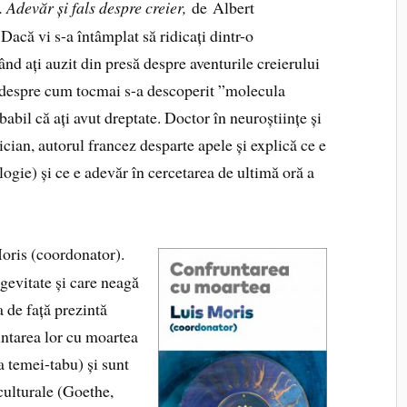
. Adevăr și fals despre creier,
de Albert
acă vi s-a întâmplat să ridicați dintr-o
nd ați auzit din presă despre aventurile creierului
u despre cum tocmai s-a descoperit ”molecula
obabil că ați avut dreptate. Doctor în neuroștiințe și
ician, autorul francez desparte apele și explică ce e
logie) și ce e adevăr în cercetarea de ultimă oră a
oris (coordonator).
gevitate și care neagă
a de față prezintă
untarea lor cu moartea
a temei-tabu) și sunt
 culturale (Goethe,