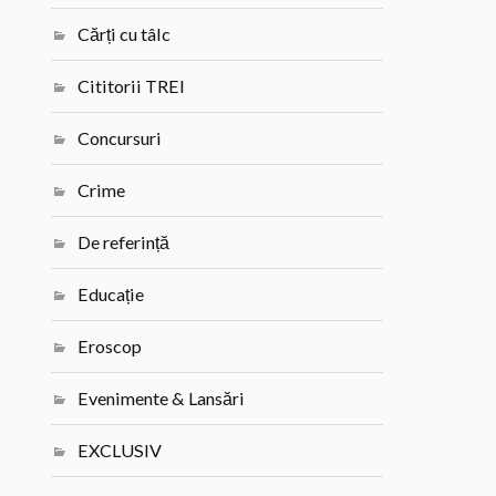
Cărți cu tâlc
Cititorii TREI
Concursuri
Crime
De referință
Educație
Eroscop
Evenimente & Lansări
EXCLUSIV