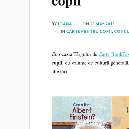
copii
BY
IOANA
ON
23 MAY 2015
IN
CARTE PENTRU COPII
,
CONCU
Cu ocazia Târgului de
Carte BookFes
copii
, cu volume de cultură generală,
alte ţări.