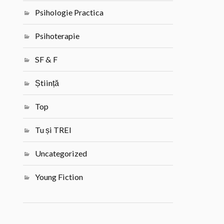
Psihologie Practica
Psihoterapie
SF & F
Știință
Top
Tu și TREI
Uncategorized
Young Fiction