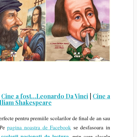
|
Cine a fost…Leonardo Da Vinci
|
Cine a
lliam Shakespeare
erfecte pentru premiile scolarilor de final de an sau
. Pe
pagina noastra de Facebook
se desfasoara in
scolarii pasionati de lectura,
prin care clasele