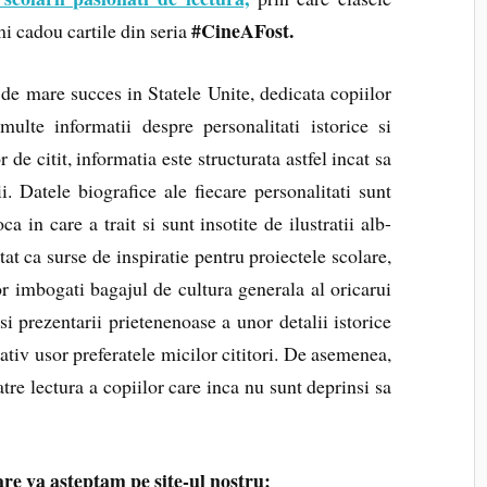
#CineAFost.
imi cadou cartile din seria
 de mare succes in Statele Unite, dedicata copiilor
lte informatii despre personalitati istorice si
de citit, informatia este structurata astfel incat sa
i. Datele biografice ale fiecare personalitati sunt
a in care a trait si sunt insotite de ilustratii alb-
tat ca surse de inspiratie pentru proiectele scolare,
vor imbogati bagajul de cultura generala al oricarui
i prezentarii prietenenoase a unor detalii istorice
lativ usor preferatele micilor cititori. De asemenea,
atre lectura a copiilor care inca nu sunt deprinsi sa
 care va asteptam pe site-ul nostru: