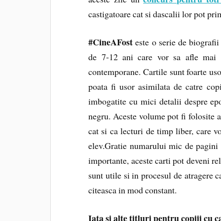
castigatoare cat si dascalii lor pot pr
#CineAFost
este o serie de biografii
de 7-12 ani care vor sa afle mai mu
contemporane. Cartile sunt foarte usor 
poata fi usor asimilata de catre copi
imbogatite cu mici detalii despre epoc
negru. Aceste volume pot fi folosite a
cat si ca lecturi de timp liber, care 
elev.Gratie numarului mic de pagini s
importante, aceste carti pot deveni re
sunt utile si in procesul de atragere c
citeasca in mod constant.
Iata si alte titluri pentru copiii cu