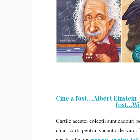
Cine a fost….Albert Einstein
fost…Wi
Cartile acestei colectii sunt cadouri p
chiar carti pentru vacanta de vara
concurs pentru toti 
aceste zile un