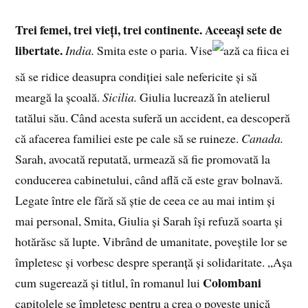
Trei femei, trei vieți, trei continente. Aceeași sete de
libertate.
India.
Smita este o paria. Vise
ază ca fiica ei
să se ridice deasupra condiției sale nefericite și să
meargă la școală.
Sicilia.
Giulia lucrează în atelierul
tatălui său. Când acesta suferă un accident, ea descoperă
că afacerea familiei este pe cale să se ruineze.
Canada.
Sarah, avocată reputată, urmează să fie promovată la
conducerea cabinetului, când află că este grav bolnavă.
Legate între ele fără să știe de ceea ce au mai intim și
mai personal, Smita, Giulia și Sarah își refuză soarta și
hotărăsc să lupte. Vibrând de umanitate, poveștile lor se
împletesc și vorbesc despre speranță și solidaritate. „Așa
Colombani
cum sugerează și titlul, în romanul lui
capitolele se împletesc pentru a crea o poveste unică