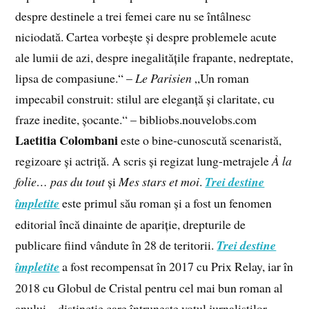
despre destinele a trei femei care nu se întâlnesc
niciodată. Cartea vorbește și despre problemele acute
ale lumii de azi, despre inegalitățile frapante, nedreptate,
lipsa de compasiune.“ –
Le Parisien
„Un roman
impecabil construit: stilul are eleganță și claritate, cu
fraze inedite, șocante.“ – bibliobs.nouvelobs.com
Laetitia Colombani
este o bine-cunoscută scenaristă,
regizoare și actriță. A scris și regizat lung-metrajele
À la
folie… pas du tout
și
Mes stars et moi
.
Trei destine
împletite
este primul său roman și a fost un fenomen
editorial încă dinainte de apariție, drepturile de
publicare fiind vândute în 28 de teritorii.
Trei destine
împletite
a fost recompensat în 2017 cu Prix Relay, iar în
2018 cu Globul de Cristal pentru cel mai bun roman al
anului – distincție care întrunește votul jurnaliștilor