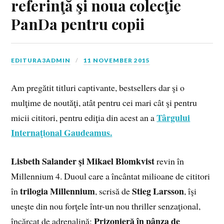
referinţă şi noua colecţie
PanDa pentru copii
EDITURA3ADMIN
11 NOVEMBER 2015
Am
pregătit titluri captivante, bestsellers dar şi o
mulţime de noutăţi, atât pentru cei mari cât şi pentru
Târgului
micii cititori, pentru ediţia din acest an a
Internaţional Gaudeamus.
Lisbeth Salander şi Mikael Blomkvist
revin în
Millennium 4
. Duoul care a încântat milioane de cititori
trilogia Millennium
Stieg Larsson
în
, scrisă de
, îşi
uneşte din nou forţele într-un nou thriller senzaţional,
Prizonieră în pânza de
încărcat de adrenalină: