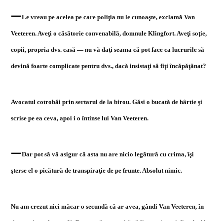
—
Le vreau pe acelea pe care poliţia nu le cunoaşte, exclamă Van
Veeteren. Aveţi o căsătorie convenabilă, domnule Klingfort. Aveţi soţie,
copii, propria dvs. casă — nu vă daţi seama că pot face ca lucrurile să
devină foarte complicate pentru dvs., dacă insistaţi să fiţi încăpăţânat?
Avocatul cotrobăi prin sertarul de la birou. Găsi o bucată de hârtie şi
scrise pe ea ceva, apoi i o întinse lui Van Veeteren.
—
Dar pot să vă asigur că asta nu are nicio legătură cu crima, îşi
şterse el o picătură de transpiraţie de pe frunte. Absolut nimic.
Nu am crezut nici măcar o secundă că ar avea, gândi Van Veeteren, în