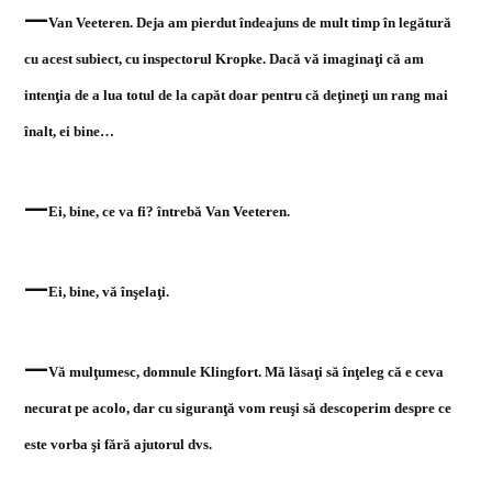
—
Van Veeteren. Deja am pierdut îndeajuns de mult timp în legătură
cu acest subiect, cu inspectorul Kropke. Dacă vă imaginaţi că am
intenţia de a lua totul de la capăt doar pentru că deţineţi un rang mai
înalt, ei bine…
—
Ei, bine, ce va fi? întrebă Van Veeteren.
—
Ei, bine, vă înşelaţi.
—
Vă mulţumesc, domnule Klingfort. Mă lăsaţi să înţeleg că e ceva
necurat pe acolo, dar cu siguranţă vom reuşi să descoperim despre ce
este vorba şi fără ajutorul dvs.