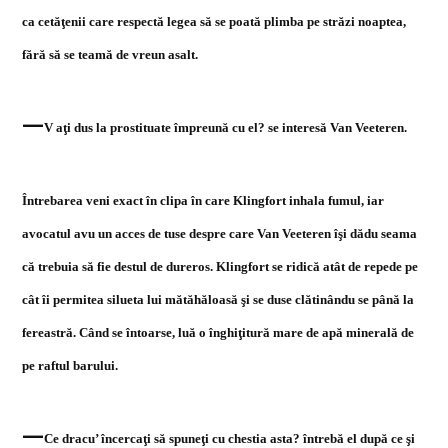
ca cetăţenii care respectă legea să se poată plimba pe străzi noaptea,
fără să se teamă de vreun asalt.
—
V aţi dus la prostituate împreună cu el? se interesă Van Veeteren.
Întrebarea veni exact în clipa în care Klingfort inhala fumul, iar
avocatul avu un acces de tuse despre care Van Veeteren îşi dădu seama
că trebuia să fie destul de dureros. Klingfort se ridică atât de repede pe
cât îi permitea silueta lui mătăhăloasă şi se duse clătinându se până la
fereastră. Când se întoarse, luă o înghiţitură mare de apă minerală de
pe raftul barului.
—
Ce dracu’ încercaţi să spuneţi cu chestia asta? întrebă el după ce şi