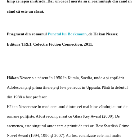
timp ce ieşea în stradă. Dar un căcat merită să îi reaminteşti din când în
când că este un căcat.
Fragment din romanul
Punctul lui Borkmann
, de Hakan Nesser,
Editura TREI, Colectia Fiction Connection, 2011.
Håkan Nesser
s-a născut în 1950 în Kumla, Suedia, unde a şi copilărit.
Adolescenţa şi prima tinereţe şi le-a petrecut în Uppsala. Până la debutul
din 1988 a fost profesor.
Håkan Nesser este în mod cert unul dintre cei mai bine vânduţi autori de
romane poliţiste. A fost recompensat cu Glass Key Award (2000). De
asemenea, este singurul autor care a primit de trei ori Best Swedish Crime
Novel Award (1994, 1996 şi 2007). Au fost ecranizate cele mai multe