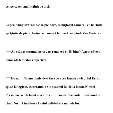
cei pe care i am întâlnit pe aici.
Eugen Klingfort rămase în picioare, în mijlocul camerei, cu bărbiile
sprijinite de piept. Arăta ca o morsă bolnavă, se gândi Van Veeteren.
—
Aţi scăpat scrumul pe covor, remarcă el. Ei bine? Aştept câteva
nume ale femeilor respective.
—
Eu nu… Nu am nimic de-a face cu acea latură a vieţii lui Ernst,
spuse Klingfort, întorcându se la scaunul lui de la birou. Nimic!
Presupun că o fi făcut una alta cu… femeile obişnuite… din când în
când. Nu mă îndoiesc că şeful poliţiei are numele lor.