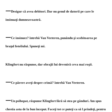
—
Desigur că avea debitori. Dar nu genul de datorii pe care le
insinuaţi dumneavoastră.
—
Ce insinuez? întrebă Van Veeteren, punându şi scobitoarea pe
braţul fotoliului. Spuneţi mi.
Klingfort nu răspunse, dar obrajii lui deveniră ceva mai roşii.
—
Ce părere aveţi despre crimă? întrebă Van Veeteren.
—
Un psihopat, răspunse Klingfort fără să stea pe gânduri. Am spus
chestia asta de la bun început. Faceţi tot ce puteţi ca să l prindeţi, pentru