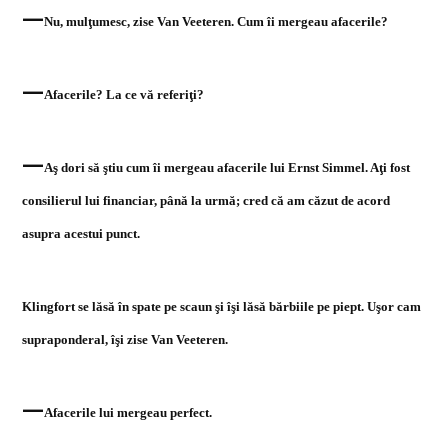
—
Nu, mulţumesc, zise Van Veeteren. Cum îi mergeau afacerile?
—
Afacerile? La ce vă referiţi?
—
Aş dori să ştiu cum îi mergeau afacerile lui Ernst Simmel. Aţi fost
consilierul lui financiar, până la urmă; cred că am căzut de acord
asupra acestui punct.
Klingfort se lăsă în spate pe scaun şi îşi lăsă bărbiile pe piept. Uşor cam
supraponderal, îşi zise Van Veeteren.
—
Afacerile lui mergeau perfect.