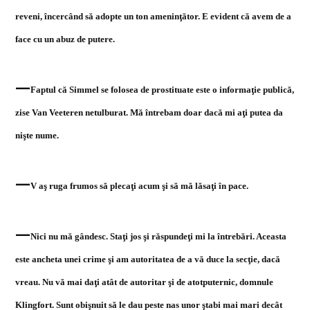
reveni, încercând să adopte un ton ameninţător. E evident că avem de a
face cu un abuz de putere.
—
Faptul că Simmel se folosea de prostituate este o informaţie publică,
zise Van Veeteren netulburat. Mă întrebam doar dacă mi aţi putea da
nişte nume.
—
V aş ruga frumos să plecaţi acum şi să mă lăsaţi în pace.
—
Nici nu mă gândesc. Staţi jos şi răspundeţi mi la întrebări. Aceasta
este ancheta unei crime şi am autoritatea de a vă duce la secţie, dacă
vreau. Nu vă mai daţi atât de autoritar şi de atotputernic, domnule
Klingfort. Sunt obişnuit să le dau peste nas unor ştabi mai mari decât