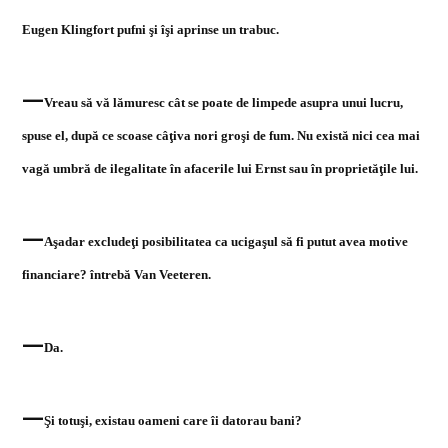
Eugen Klingfort pufni şi îşi aprinse un trabuc.
—
Vreau să vă lămuresc cât se poate de limpede asupra unui lucru,
spuse el, după ce scoase câţiva nori groşi de fum. Nu există nici cea mai
vagă umbră de ilegalitate în afacerile lui Ernst sau în proprietăţile lui.
—
Aşadar excludeţi posibilitatea ca ucigaşul să fi putut avea motive
financiare? întrebă Van Veeteren.
—
Da.
—
Şi totuşi, existau oameni care îi datorau bani?