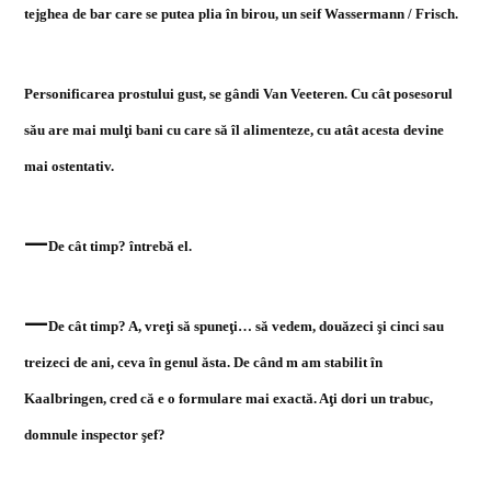
tejghea de bar care se putea plia în birou, un seif Wassermann / Frisch.
Personificarea prostului gust, se gândi Van Veeteren. Cu cât posesorul
său are mai mulţi bani cu care să îl alimenteze, cu atât acesta devine
mai ostentativ.
—
De cât timp? întrebă el.
—
De cât timp? A, vreţi să spuneţi… să vedem, douăzeci şi cinci sau
treizeci de ani, ceva în genul ăsta. De când m am stabilit în
Kaalbringen, cred că e o formulare mai exactă. Aţi dori un trabuc,
domnule inspector şef?