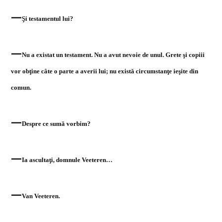
—
Şi testamentul lui?
—
Nu a existat un testament. Nu a avut nevoie de unul. Grete şi copiii
vor obţine câte o parte a averii lui; nu există circumstanţe ieşite din
comun.
—
Despre ce sumă vorbim?
—
Ia ascultaţi, domnule Veeteren…
—
Van Veeteren.