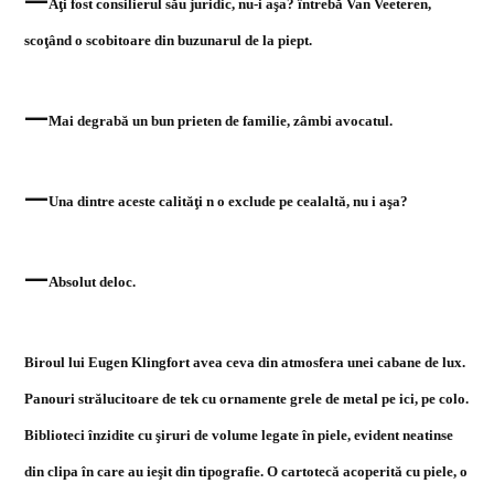
Aţi fost consilierul său juridic, nu-i aşa? întrebă Van Veeteren,
scoţând o scobitoare din buzunarul de la piept.
—
Mai degrabă un bun prieten de familie, zâmbi avocatul.
—
Una dintre aceste calităţi n o exclude pe cealaltă, nu i aşa?
—
Absolut deloc.
Biroul lui Eugen Klingfort avea ceva din atmosfera unei cabane de lux.
Panouri strălucitoare de tek cu ornamente grele de metal pe ici, pe colo.
Biblioteci înzidite cu şiruri de volume legate în piele, evident neatinse
din clipa în care au ieşit din tipografie. O cartotecă acoperită cu piele, o