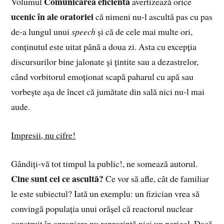
Comunicarea eficientă
Volumul
avertizează orice
ucenic în ale oratoriei
că nimeni nu-l ascultă pas cu pas
de-a lungul unui
speech
și că de cele mai multe ori,
conținutul este uitat până a doua zi. Asta cu excepția
discursurilor bine jalonate și țintite sau a dezastrelor,
când vorbitorul emoționat scapă paharul cu apă sau
vorbește așa de încet că jumătate din sală nici nu-l mai
aude.
Impresii, nu cifre!
Gândiți-vă tot timpul la public!, ne somează autorul.
Cine sunt cei ce ascultă?
Ce vor să afle, cât de familiar
le este subiectul? Iată un exemplu: un fizician vrea să
convingă populația unui orășel că reactorul nuclear
construit în apropiere nu reprezintă nici un pericol. Dacă