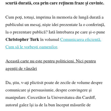
scurtă durată, cea prin care reținem fraze și cuvinte.
Cum poți, totuși, imprima în memoria de lungă durată a
publicului un mesaj, niște idei prezentate la o conferință,
la o prezentare publică? Iată întrebarea pe care și-o pune
Christopher Turk
în volumul
Comunicarea eficientă.
Cum să le vorbești oamenilor
.
Această carte nu este pentru politicieni. Nici pentru
agenții de vânzări
Da, știu, v-ați plictisit poate de zecile de volume despre
comunicare și persuasiunie, despre convingere și
manipulare. Cercetător la Universitatea din Cardiff,
autorul galez își ia de la bun început măsurile de