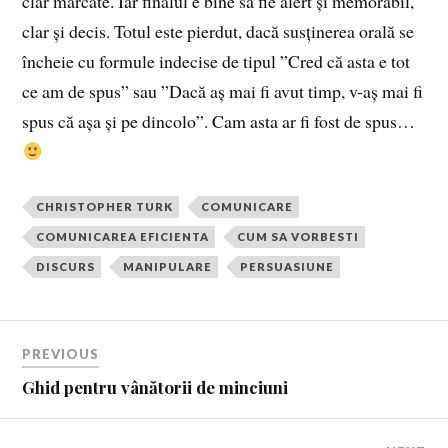
clar marcate. Iar finalul e bine să fie alert și memorabil,
clar și decis. Totul este pierdut, dacă susținerea orală se
încheie cu formule indecise de tipul ”Cred că asta e tot
ce am de spus” sau ”Dacă aș mai fi avut timp, v-aș mai fi
spus că așa și pe dincolo”. Cam asta ar fi fost de spus…
CHRISTOPHER TURK
COMUNICARE
COMUNICAREA EFICIENTA
CUM SA VORBESTI
DISCURS
MANIPULARE
PERSUASIUNE
PREVIOUS
Ghid pentru vânătorii de minciuni