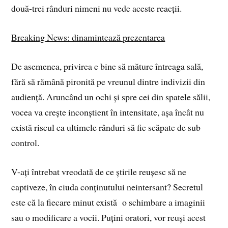
două-trei rânduri nimeni nu vede aceste reacții.
Breaking News: dinamintează prezentarea
De asemenea, privirea e bine să măture întreaga sală,
fără să rămână pironită pe vreunul dintre indivizii din
audiență. Aruncând un ochi și spre cei din spatele sălii,
vocea va crește inconștient în intensitate, așa încât nu
există riscul ca ultimele rânduri să fie scăpate de sub
control.
V-ați întrebat vreodată de ce știrile reușesc să ne
captiveze, în ciuda conținutului neintersant? Secretul
este că la fiecare minut există o schimbare a imaginii
sau o modificare a vocii. Puțini oratori, vor reuși acest