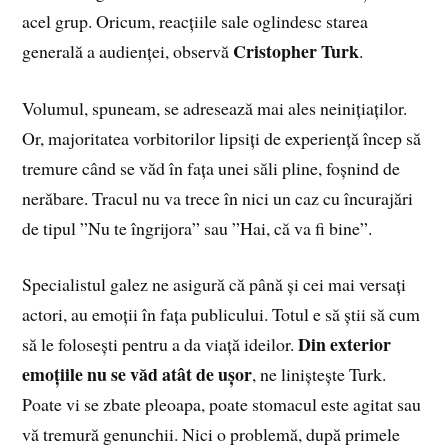
acel grup. Oricum, reacțiile sale oglindesc starea
Cristopher Turk
generală a audienței, observă
.
Volumul, spuneam, se adresează mai ales neinițiaților.
Or, majoritatea vorbitorilor lipsiți de experiență încep să
tremure când se văd în fața unei săli pline, foșnind de
nerăbare. Tracul nu va trece în nici un caz cu încurajări
de tipul ”Nu te îngrijora” sau ”Hai, că va fi bine”.
Specialistul galez ne asigură că până și cei mai versați
actori, au emoții în fața publicului. Totul e să știi să cum
Din exterior
să le folosești pentru a da viață ideilor.
emoțiile nu se văd atât de ușor
, ne liniștește Turk.
Poate vi se zbate pleoapa, poate stomacul este agitat sau
vă tremură genunchii. Nici o problemă, după primele