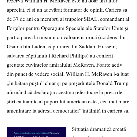
rezervă William H. McRaven este nu doar un autor
apreciat, ci și un adevărat formator de opinii. Cariera sa
de 37 de ani ca membru al trupelor SEAL, comandant al
Forțelor pentru Operațiuni Speciale ale Statelor Unite și
participarea la misiuni cu valoare istorică (uciderea lui
Osama bin Laden, capturarea lui Saddam Hussein,
salvarea căpitanului Richard Phillips) au conferit
greutate cuvintelor amiralului McRaven. Foarte activ
din punct de vedere social, William H. McRaven l-a luat
„în bătaia puștii” chiar și pe președintele Donald Trump,
afirmând că declarația acestuia referitoare la presa de
știri ca inamic al poporului american este „cea mai mare
amenințare la adresa democrației” întâlnită în cariera sa.
Situația dramatică creată