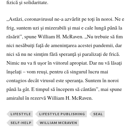
fizică și solidaritate.
„Astăzi, coronavirusul ne-a azvârlit pe toți în noroi. Ne e
frig, suntem uzi și mizerabili și mai e cale lungă până la
răsărit”, spune William H. McRaven. „Nu trebuie să fim
nici nesăbuiți față de amenințarea acestei pandemii, dar
nici să nu ne simțim fără speranță și paralizați de frică.
Nimic nu va fi ușor în viitorul apropiat. Dar nu vă lăsați
înșelați – vom reuși, pentru că singurul lucru mai
contagios decât virusul este speranța. Suntem în noroi
până la gât. E timpul să începem să cântăm”, mai spune
amiralul în rezervă William H. McRaven.
LIFESTYLE
LIFESTYLE PUBLISHING
SEAL
SELF-HELP
WILLIAM MCRAVEN