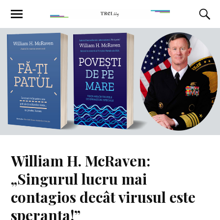
William H. McRaven:
„Singurul lucru mai
contagios decât virusul este
speranța!”