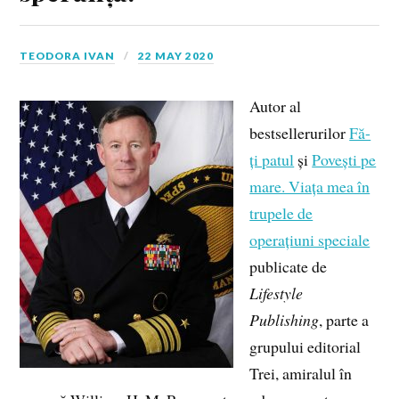
TEODORA IVAN
22 MAY 2020
Autor al
bestsellerurilor
Fă-
ți patul
și
Povești pe
mare. Viața mea în
trupele de
operațiuni speciale
publicate de
Lifestyle
Publishing
, parte a
grupului editorial
Trei, amiralul în