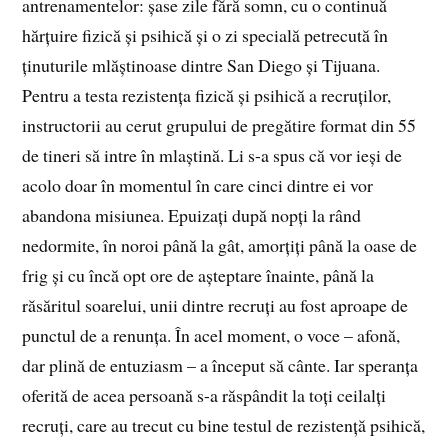
antrenamentelor: șase zile fără somn, cu o continuă
hărțuire fizică și psihică și o zi specială petrecută în
ținuturile mlăștinoase dintre San Diego și Tijuana.
Pentru a testa rezistența fizică și psihică a recruților,
instructorii au cerut grupului de pregătire format din 55
de tineri să intre în mlaștină. Li s-a spus că vor ieși de
acolo doar în momentul în care cinci dintre ei vor
abandona misiunea. Epuizați după nopți la rând
nedormite, în noroi până la gât, amorțiți până la oase de
frig și cu încă opt ore de așteptare înainte, până la
răsăritul soarelui, unii dintre recruți au fost aproape de
punctul de a renunța. În acel moment, o voce – afonă,
dar plină de entuziasm – a început să cânte. Iar speranța
oferită de acea persoană s-a răspândit la toți ceilalți
recruți, care au trecut cu bine testul de rezistență psihică,