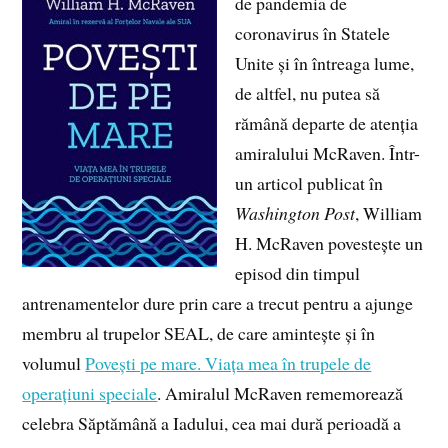
de pandemia de
coronavirus în Statele
Unite și în întreaga lume,
de altfel, nu putea să
rămână departe de atenția
amiralului McRaven. Într-
un articol publicat în
Washington Post
, William
H. McRaven povestește un
episod din timpul
antrenamentelor dure prin care a trecut pentru a ajunge
membru al trupelor SEAL, de care amintește și în
volumul
Povești pe mare. Viața mea în trupele de
operațiuni speciale
. Amiralul McRaven rememorează
celebra Săptămână a Iadului, cea mai dură perioadă a