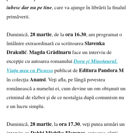
iubesc dar nu pe tine
, care va ajunge în librării la finalul
primăverii.
28 martie
ora
16.30
Duminică,
, de la
, am programat o
Slavenka
întâlnire extraordinară cu scriitoarea
Drakulić
Magda Grădinaru
.
face un interviu de
excepție cu autoarea romanului
Dora și Minotaurul.
Editura Pandora M
Viața mea cu Picasso
publicat de
Anansi
în colecția
. Veți afla, pe lângă povestea
românească a numelui ei, cum devine un om obișnuit un
criminal de război și de ce nostalgia după comunism nu
e un lucru simplu.
28 martie
ora 17.30
Duminică,
, la
, veți putea urmări un
Debbi Michiko Florence
interviu cu
, autoarea cărții