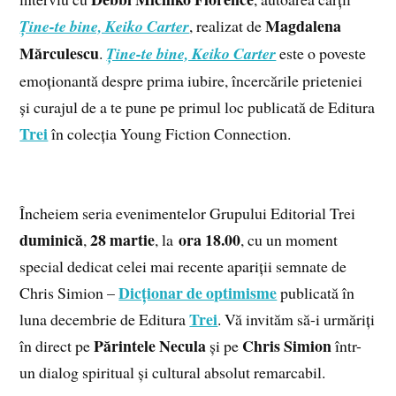
Magdalena
Ține-te bine, Keiko Carter
, realizat de
Mărculescu
.
Ține-te bine, Keiko Carter
este o poveste
emoționantă despre prima iubire, încercările prieteniei
și curajul de a te pune pe primul loc publicată de Editura
Trei
în colecția Young Fiction Connection.
Încheiem seria evenimentelor Grupului Editorial Trei
duminică
28 martie
ora
18.00
,
, la
, cu un moment
special dedicat celei mai recente apariții semnate de
Dicționar de optimisme
Chris Simion –
publicată în
Trei
luna decembrie de Editura
. Vă invităm să-i urmăriți
Părintele Necula
Chris Simion
în direct pe
și pe
într-
un dialog spiritual și cultural absolut remarcabil.