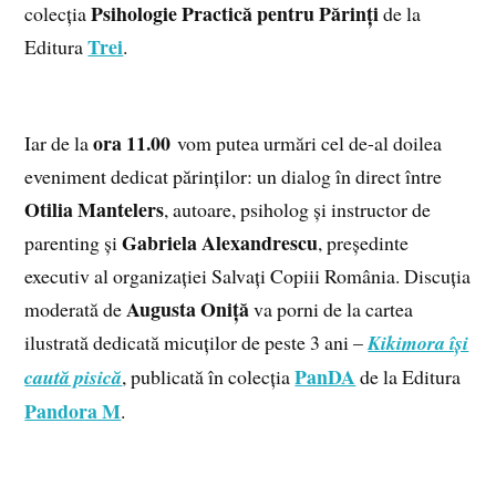
Psihologie Practică pentru Părinți
colecția
de la
Trei
Editura
.
ora 11.00
Iar de la
vom putea urmări cel de-al doilea
eveniment dedicat părinților: un dialog în direct între
Otilia Mantelers
, autoare, psiholog și instructor de
Gabriela Alexandrescu
parenting și
, președinte
executiv al organizației Salvați Copiii România. Discuția
Augusta Oniță
moderată de
va porni de la cartea
ilustrată dedicată micuților de peste 3 ani –
Kikimora își
PanDA
caută pisică
, publicată în colecția
de la Editura
Pandora M
.