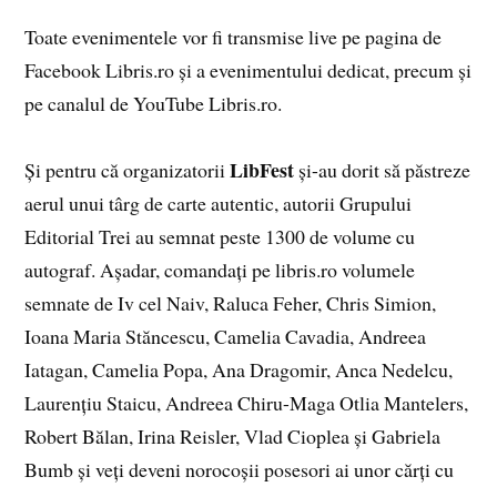
Toate evenimentele vor fi transmise live pe pagina de
Facebook Libris.ro și a evenimentului dedicat, precum și
pe canalul de YouTube Libris.ro.
LibFest
Și pentru că organizatorii
și-au dorit să păstreze
aerul unui târg de carte autentic, autorii Grupului
Editorial Trei au semnat peste 1300 de volume cu
autograf. Așadar, comandați pe libris.ro volumele
semnate de Iv cel Naiv, Raluca Feher, Chris Simion,
Ioana Maria Stăncescu, Camelia Cavadia, Andreea
Iatagan, Camelia Popa, Ana Dragomir, Anca Nedelcu,
Laurențiu Staicu, Andreea Chiru-Maga Otlia Mantelers,
Robert Bălan, Irina Reisler, Vlad Cioplea și Gabriela
Bumb și veți deveni norocoșii posesori ai unor cărți cu