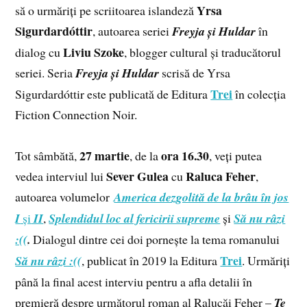
Yrsa
să o urmăriți pe scriitoarea islandeză
Sigurdardóttir
, autoarea seriei
Freyja și Huldar
în
Liviu Szoke
dialog cu
, blogger cultural și traducătorul
seriei. Seria
Freyja și Huldar
scrisă de Yrsa
Trei
Sigurdardóttir este publicată de Editura
în colecția
Fiction Connection Noir.
27 martie
ora
16.30
Tot sâmbătă,
, de la
, veți putea
Sever Gulea
Raluca Feher
vedea interviul lui
cu
,
autoarea volumelor
America dezgolită de la brâu în jos
I
și
II
,
Splendidul loc al fericirii supreme
și
Să nu râzi
:((
.
Dialogul dintre cei doi pornește la tema romanului
Trei
Să nu râzi :((
, publicat în 2019 la Editura
. Urmăriți
până la final acest interviu pentru a afla detalii în
premieră despre următorul roman al Ralucăi Feher –
Te