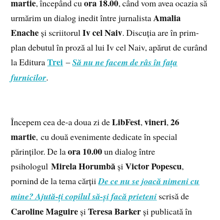
martie
ora 18.00
, începând cu
, când vom avea ocazia să
Amalia
urmărim un dialog inedit între jurnalista
Enache
Iv cel Naiv
și scriitorul
. Discuția are în prim-
plan debutul în proză al lui Iv cel Naiv, apărut de curând
Trei
la Editura
–
Să nu ne facem de râs în fața
furnicilor
.
LibFest
vineri
26
Începem cea de-a doua zi de
,
,
martie
, cu două evenimente dedicate în special
ora 10.00
părinților. De la
un dialog între
Mirela Horumbă
Victor Popescu
psihologul
și
,
pornind de la tema cărții
De ce nu se joacă nimeni cu
mine? Ajută-ți copilul să-și facă prieteni
scrisă de
Caroline Maguire
Teresa Barker
și
și publicată în