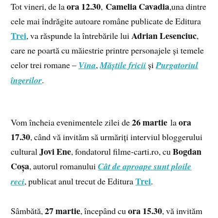
ora
12.30
Camelia Cavadia
Tot vineri, de la
,
,una dintre
cele mai îndrăgite autoare române publicate de Editura
Trei
Adrian Lesenciuc
, va răspunde la întrebările lui
,
care ne poartă cu măiestrie printre personajele și temele
celor trei romane –
Vina
,
Măștile fricii
și
Purgatoriul
îngerilor
.
26 martie
ora
Vom încheia evenimentele zilei de
la
17.30
, când vă invităm să urmăriți interviul bloggerului
Jovi Ene
Bogdan
cultural
, fondatorul filme-carti.ro, cu
Coșa
, autorul romanului
Cât de aproape sunt ploile
Trei
reci
, publicat anul trecut de Editura
.
27 martie
ora
15.30
Sâmbătă,
, începând cu
, vă invităm