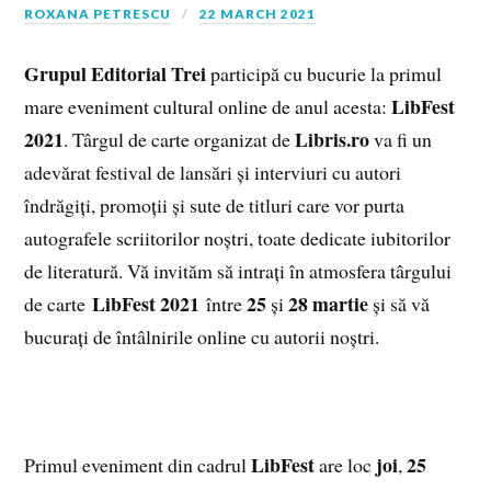
ROXANA PETRESCU
22 MARCH 2021
Grupul Editorial Trei
participă cu bucurie la primul
LibFest
mare eveniment cultural online de anul acesta:
2021
Libris.ro
. Târgul de carte organizat de
va fi un
adevărat festival de lansări și interviuri cu autori
îndrăgiți, promoții și sute de titluri care vor purta
autografele scriitorilor noștri, toate dedicate iubitorilor
de literatură. Vă invităm să intrați în atmosfera târgului
LibFest 2021
25
28 martie
de carte
între
și
și să vă
bucurați de întâlnirile online cu autorii noștri.
LibFest
joi
25
Primul eveniment din cadrul
are loc
,