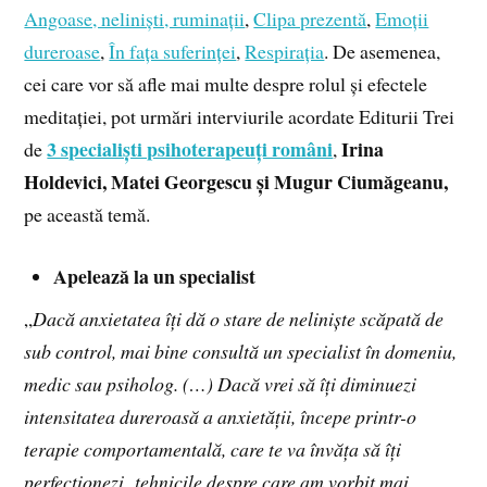
Angoase, neliniști, ruminații
,
Clipa prezentă
,
Emoții
dureroase
,
În fața suferinței
,
Respirația
. De asemenea,
cei care vor să afle mai multe despre rolul și efectele
meditației, pot urmări interviurile acordate Editurii Trei
3 specialiști psihoterapeuți români
Irina
de
,
Holdevici, Matei Georgescu și Mugur Ciumăgeanu
,
pe această temă.
Apelează la un specialist
„
Dacă anxietatea îți dă o stare de neliniște scăpată de
sub control, mai bine consultă un specialist în domeniu,
medic sau psiholog. (…) Dacă vrei să îți diminuezi
intensitatea dureroasă a anxietății, începe printr-o
terapie comportamentală, care te va învăța să îți
perfecționezi tehnicile despre care am vorbit mai