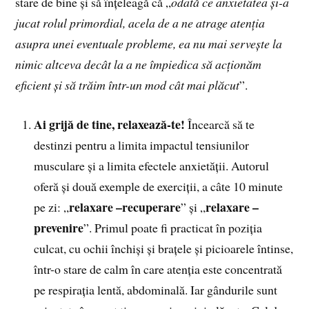
stare de bine și să înțeleagă că „
odată ce anxietatea și-a
jucat rolul primordial, acela de a ne atrage atenția
asupra unei eventuale probleme, ea nu mai servește la
nimic altceva decât la a ne împiedica să acționăm
eficient și să trăim într-un mod cât mai plăcut
”.
Ai grijă de tine, relaxează-te!
Încearcă să te
destinzi pentru a limita impactul tensiunilor
musculare și a limita efectele anxietății. Autorul
oferă și două exemple de exerciții, a câte 10 minute
relaxare –recuperare
relaxare –
pe zi: „
” și „
prevenire
”. Primul poate fi practicat în poziția
culcat, cu ochii închiși și brațele și picioarele întinse,
într-o stare de calm în care atenția este concentrată
pe respirația lentă, abdominală. Iar gândurile sunt