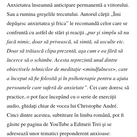
Anxietatea înseamnă anticipare permanentă a viitorului.
Sau a rumina greșelile trecutului. Autorul cărții „Îmi
depășesc anxietatea și frica” le recomandă celor care se
confruntă cu astfel de stări și reacții „
pur și simplu să nu
facă nimic, doar să privească, să simtă, să asculte etc.
Doar să trăiască clipa prezentă, așa cum e ea fără să
încerce să o schimbe. Acesta reprezintă unul dintre
obiectivele tehnicilor de meditație <mindfulness>, care
a început să fie folosită și în psihoterapie pentru a ajuta
persoanele care suferă de anxietate”.
Cei care doresc să
practice, o pot face începând cu o serie de exerciții
audio, ghidați chiar de vocea lui Christophe André.
Cinci dintre acestea, subtitrare în limba română, pot fi
găsite pe pagina de YouTube a Editurii Trei și se
adresează unor tematici preponderent anxioase: