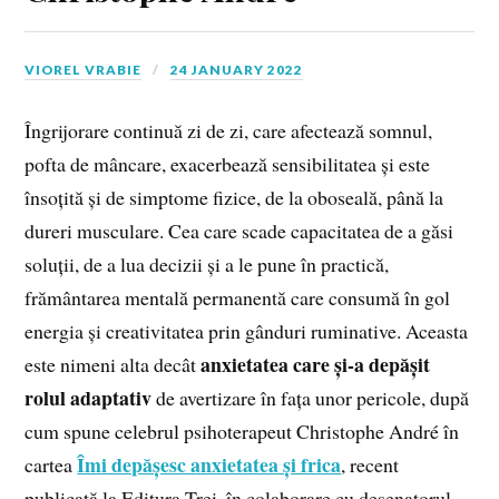
VIOREL VRABIE
24 JANUARY 2022
Îngrijorare continuă zi de zi, care afectează somnul,
pofta de mâncare, exacerbează sensibilitatea și este
însoțită și de simptome fizice, de la oboseală, până la
dureri musculare. Cea care scade capacitatea de a găsi
soluții, de a lua decizii și a le pune în practică,
frământarea mentală permanentă care consumă în gol
energia și creativitatea prin gânduri ruminative. Aceasta
anxietatea care și-a depășit
este nimeni alta decât
rolul adaptativ
de avertizare în fața unor pericole, după
cum spune celebrul psihoterapeut Christophe André în
Îmi depășesc anxietatea și frica
cartea
, recent
publicată la Editura Trei, în colaborare cu desenatorul