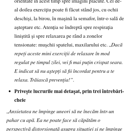
orientate în acest timp spre imagini plăcute. Cel de-
al doilea exercițiu poate fi făcut stând jos, cu ochii
deschiși, la birou, în mașină la semafor, într-o sală de
așteptare etc. Atenția se îndreptă spre respirația
liniștită și spre relaxarea pe rând a zonelor
tensionate: mușchii spatelui, maxilarului etc. „
Dacă
repeți aceste mini exerciții de relaxare în mod
regulat pe timpul zilei, vei fi mai puțin crispat seara.
E indicat să nu aștepți să fii încordat pentru a te
relaxa. Trăiască prevenția!”.
Privește lucrurile mai detașat, prin trei întrebări-
cheie
„
Anxietatea ne împinge uneori să ne înecăm într-un
pahar cu apă. Ea ne poate face să căpătăm o
perspectivă distorsionată asupra situației și ne împinge