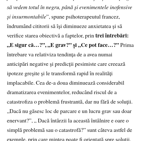
să vedem totul în negru, până și evenimentele inofensive
și insurmontabile
”, spune psihoterapeutul francez,
îndrumând cititorii să își diminueze anxietatea și să
trei întrebări:
verifice starea obiectivă a faptelor, prin
„E sigur că…?”, „E grav?” și „Ce pot face…?”
Prima
întrebare va relativiza tendința de a avea numai
anticipări negative și predicții pesimiste care creează
ipoteze greșite și le transformă rapid în realități
implacabile. Cea de-a doua diminuează considerabil
dramatizarea evenimentelor, reducând riscul de a
catastrofiza o problemă frustrantă, dar nu fără de soluții.
„Dacă nu găsesc loc de parcare e un lucru grav sau doar
enervant?”, „ Dacă întârzii la această întâlnire e oare o
simplă problemă sau o catastrofă?” sunt câteva astfel de
exemple, prin care mintea poate fi orientată spre soluții.