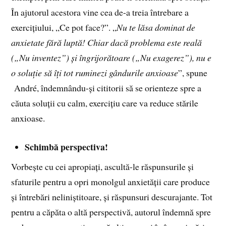
În ajutorul acestora vine cea de-a treia întrebare a
exercițiului, „Ce pot face?”. „
Nu te lăsa dominat de
anxietate fără luptă! Chiar dacă problema este reală
(„Nu inventez”) și îngrijorătoare („Nu exagerez”), nu e
o soluție să îți tot ruminezi gândurile anxioase
”, spune
André, îndemnându-și cititorii să se orienteze spre a
căuta soluții cu calm, exercițiu care va reduce stările
anxioase.
Schimbă perspectiva!
Vorbește cu cei apropiați, ascultă-le răspunsurile și
sfaturile pentru a opri monolgul anxietății care produce
și întrebări neliniștitoare, și răspunsuri descurajante. Tot
pentru a căpăta o altă perspectivă, autorul îndemnă spre