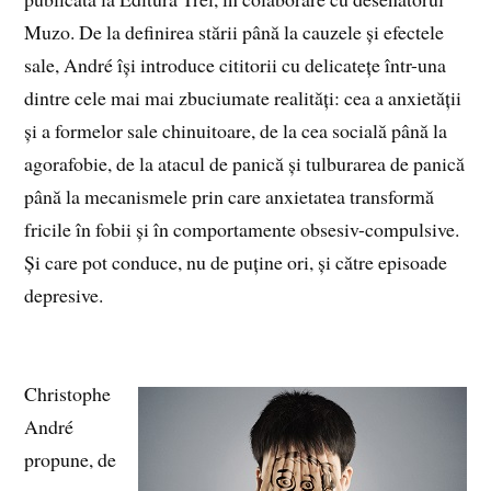
Muzo. De la definirea stării până la cauzele și efectele
sale, André își introduce cititorii cu delicatețe într-una
dintre cele mai mai zbuciumate realități: cea a anxietății
și a formelor sale chinuitoare, de la cea socială până la
agorafobie, de la atacul de panică și tulburarea de panică
până la mecanismele prin care anxietatea transformă
fricile în fobii și în comportamente obsesiv-compulsive.
Și care pot conduce, nu de puține ori, și către episoade
depresive.
Christophe
André
propune, de