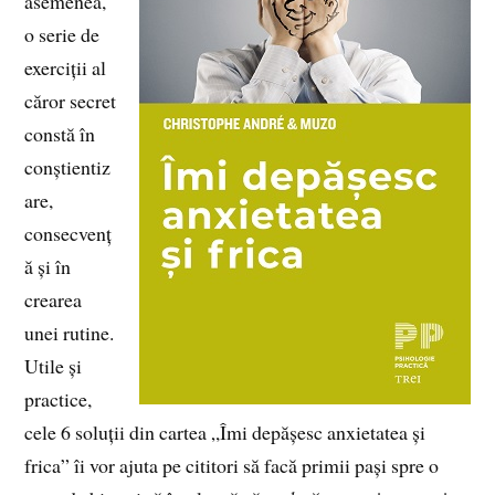
asemenea,
o serie de
exerciții al
căror secret
constă în
conștientiz
are,
consecvenț
ă și în
crearea
unei rutine.
Utile și
practice,
cele 6 soluții din cartea „Îmi depășesc anxietatea și
frica” îi vor ajuta pe cititori să facă primii pași spre o