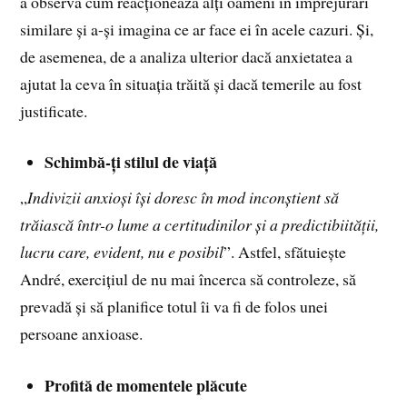
a observa cum reacționează alți oameni în împrejurări
similare și a-și imagina ce ar face ei în acele cazuri. Și,
de asemenea, de a analiza ulterior dacă anxietatea a
ajutat la ceva în situația trăită și dacă temerile au fost
justificate.
Schimbă-ți stilul de viață
„
Indivizii anxioși își doresc în mod inconștient să
trăiască într-o lume a certitudinilor și a predictibiității,
lucru care, evident, nu e posibil
”. Astfel, sfătuiește
André, exercițiul de nu mai încerca să controleze, să
prevadă și să planifice totul îi va fi de folos unei
persoane anxioase.
Profită de momentele plăcute