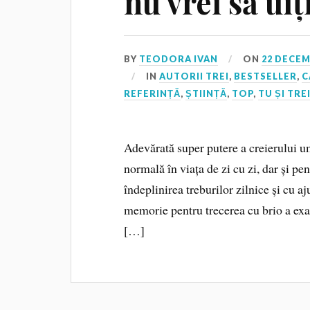
nu vrei să uiți
BY
TEODORA IVAN
ON
22 DECEM
IN
AUTORII TREI
,
BESTSELLER
,
C
REFERINȚĂ
,
ȘTIINȚĂ
,
TOP
,
TU ȘI TRE
Adevărată super putere a creierului u
normală în viața de zi cu zi, dar și pe
îndeplinirea treburilor zilnice și cu 
memorie pentru trecerea cu brio a exa
[…]