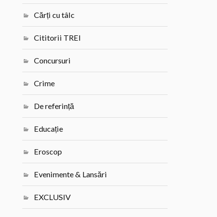
Cărți cu tâlc
Cititorii TREI
Concursuri
Crime
De referință
Educație
Eroscop
Evenimente & Lansări
EXCLUSIV