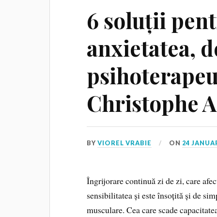
6 soluții pen
anxietatea, d
psihoterapeu
Christophe 
BY
VIOREL VRABIE
ON
24 JANUA
Îngrijorare continuă zi de zi, care a
sensibilitatea și este însoțită și de si
musculare. Cea care scade capacitatea d