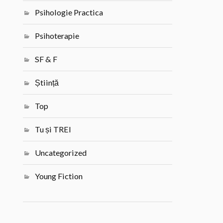
Psihologie Practica
Psihoterapie
SF & F
Știință
Top
Tu și TREI
Uncategorized
Young Fiction