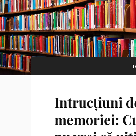
T
Intrucțiuni de
memoriei: Cu