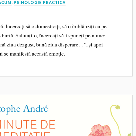
 ACUM
,
PSIHOLOGIE PRACTICA
ă. Încercați să o domesticiți, să o îmblânziți ca pe
 burtă. Salutați-o, încercați să-i spuneți pe nume:
bună ziua dezgust, bună ziua disperare…”, și apoi
lui se manifestă această emoție.