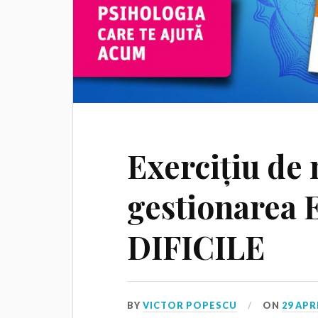
Exercițiu de
gestionarea
DIFICILE
BY
VICTOR POPESCU
ON
29 APR