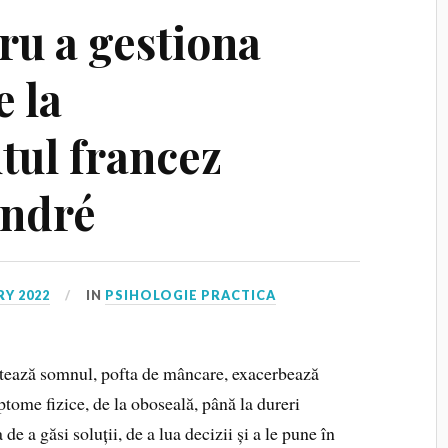
tru a gestiona
e la
tul francez
André
RY 2022
IN
PSIHOLOGIE PRACTICA
fectează somnul, pofta de mâncare, exacerbează
mptome fizice, de la oboseală, până la dureri
e a găsi soluții, de a lua decizii și a le pune în