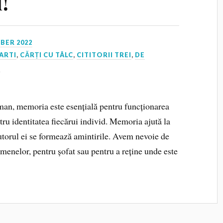
!
BER 2022
ARTI
,
CĂRȚI CU TÂLC
,
CITITORII TREI
,
DE
I
man, memoria este esențială pentru funcționarea
ntru identitatea fiecărui individ. Memoria ajută la
ajutorul ei se formează amintirile. Avem nevoie de
menelor, pentru șofat sau pentru a reține unde este