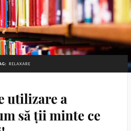
AG:
RELAXARE
 utilizare a
m să ții minte ce