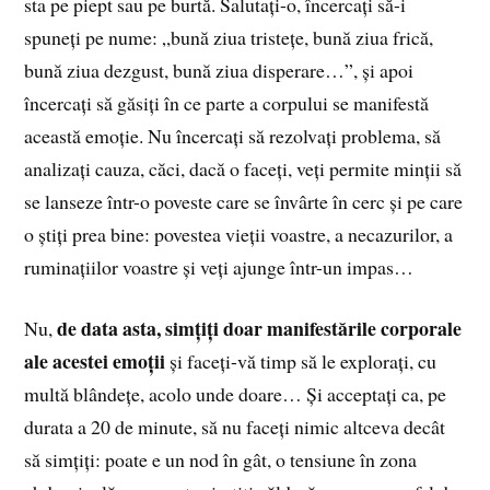
sta pe piept sau pe burtă. Salutați-o, încercați să-i
spuneți pe nume: „bună ziua tristețe, bună ziua frică,
bună ziua dezgust, bună ziua disperare…”, și apoi
încercați să găsiți în ce parte a corpului se manifestă
această emoție. Nu încercați să rezolvați problema, să
analizați cauza, căci, dacă o faceți, veți permite minții să
se lanseze într-o poveste care se învârte în cerc și pe care
o știți prea bine: povestea vieții voastre, a necazurilor, a
ruminațiilor voastre și veți ajunge într-un impas…
de data asta, simțiți doar manifestările corporale
Nu,
ale acestei emoții
și faceți-vă timp să le explorați, cu
multă blândețe, acolo unde doare… Și acceptați ca, pe
durata a 20 de minute, să nu faceți nimic altceva decât
să simțiți: poate e un nod în gât, o tensiune în zona