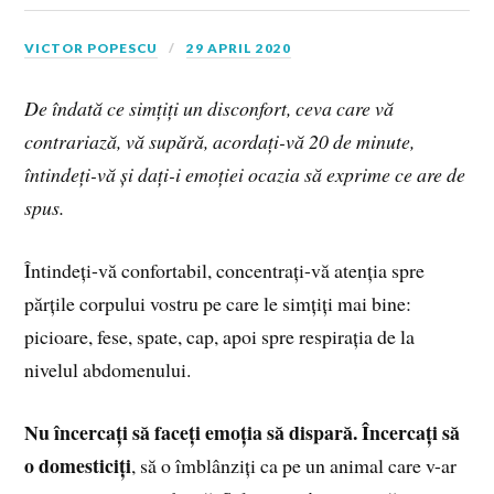
VICTOR POPESCU
29 APRIL 2020
De îndată ce simțiți un disconfort, ceva care vă
contrariază, vă supără, acordați-vă 20 de minute,
întindeți-vă și dați-i emoției ocazia să exprime ce are de
spus.
Întindeți-vă confortabil, concentrați-vă atenția spre
părțile corpului vostru pe care le simțiți mai bine:
picioare, fese, spate, cap, apoi spre respirația de la
nivelul abdomenului.
Nu încercați să faceți emoția să dispară. Încercați să
o domesticiți
, să o îmblânziți ca pe un animal care v-ar