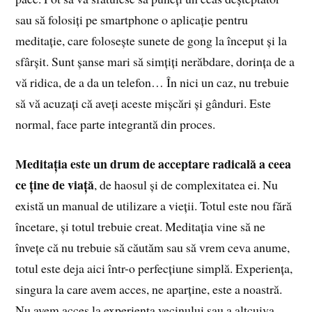
sau să folosiți pe smartphone o aplicație pentru
meditație, care folosește sunete de gong la început și la
sfârșit. Sunt șanse mari să simțiți nerăbdare, dorința de a
vă ridica, de a da un telefon… În nici un caz, nu trebuie
să vă acuzați că aveți aceste mișcări și gânduri. Este
normal, face parte integrantă din proces.
Meditația este un drum de acceptare radicală a ceea
ce ține de viață
, de haosul și de complexitatea ei. Nu
există un manual de utilizare a vieții. Totul este nou fără
încetare, și totul trebuie creat. Meditația vine să ne
învețe că nu trebuie să căutăm sau să vrem ceva anume,
totul este deja aici într-o perfecțiune simplă. Experiența,
singura la care avem acces, ne aparține, este a noastră.
Nu avem acces la experiența vecinului sau a altcuiva.