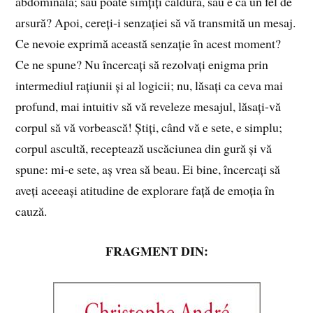
abdominală; sau poate simțiți căldură, sau e ca un fel de
arsură? Apoi, cereți-i senzației să vă transmită un mesaj.
Ce nevoie exprimă această senzație în acest moment?
Ce ne spune? Nu încercați să rezolvați enigma prin
intermediul rațiunii și al logicii; nu, lăsați ca ceva mai
profund, mai intuitiv să vă reveleze mesajul, lăsați-vă
corpul să vă vorbească! Știți, când vă e sete, e simplu;
corpul ascultă, receptează uscăciunea din gură și vă
spune: mi-e sete, aș vrea să beau. Ei bine, încercați să
aveți aceeași atitudine de explorare față de emoția în
cauză.
FRAGMENT DIN: