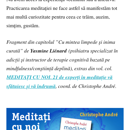
Practicarea meditației ne face astfel să manifestăm tot
mai multă curiozitate pentru ceea ce trăim, auzim,
simțim, gustăm.
Fragment din capitolul ”Cu mintea limpede și inima
curată” de
Yasmine Liénard
(psihiatru specializat în
adicții și instructor de terapie cognitivă bazată pe
mindfulness/conștiință deplină), extras din vol. col.
MEDITAȚI CU NOI. 21 de experți în meditație vă
sfătuiesc și vă îndrumă
, coord. de Christophe André.