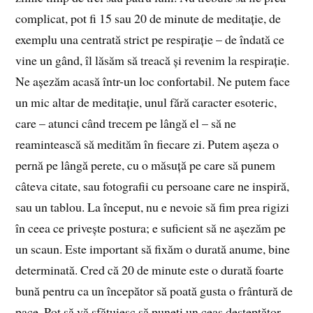
complicat, pot fi 15 sau 20 de minute de meditație, de
exemplu una centrată strict pe respirație – de îndată ce
vine un gând, îl lăsăm să treacă și revenim la respirație.
Ne așezăm acasă într-un loc confortabil. Ne putem face
un mic altar de meditație, unul fără caracter esoteric,
care – atunci când trecem pe lângă el – să ne
reamintească să medităm în fiecare zi. Putem așeza o
pernă pe lângă perete, cu o măsuță pe care să punem
câteva citate, sau fotografii cu persoane care ne inspiră,
sau un tablou. La început, nu e nevoie să fim prea rigizi
în ceea ce privește postura; e suficient să ne așezăm pe
un scaun. Este important să fixăm o durată anume, bine
determinată. Cred că 20 de minute este o durată foarte
bună pentru ca un începător să poată gusta o frântură de
pace. Pot să vă sfătuiesc să puneți un ceas deșteptător