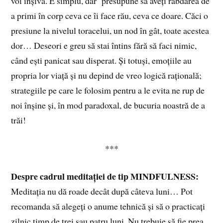
voi înșivă. E simplu, dar presupune să aveți răbdarea de
a primi în corp ceva ce îi face rău, ceva ce doare. Căci o
presiune la nivelul toracelui, un nod în gât, toate acestea
dor… Deseori e greu să stai întins fără să faci nimic,
când ești panicat sau disperat. Și totuși, emoțiile au
propria lor viață și nu depind de vreo logică rațională;
strategiile pe care le folosim pentru a le evita ne rup de
noi înșine și, în mod paradoxal, de bucuria noastră de a
trăi!
***
Despre cadrul meditației de tip MINDFULNESS:
Meditația nu dă roade decât după câteva luni… Pot
recomanda să alegeți o anume tehnică și să o practicați
zilnic timp de trei sau patru luni. Nu trebuie să fie prea