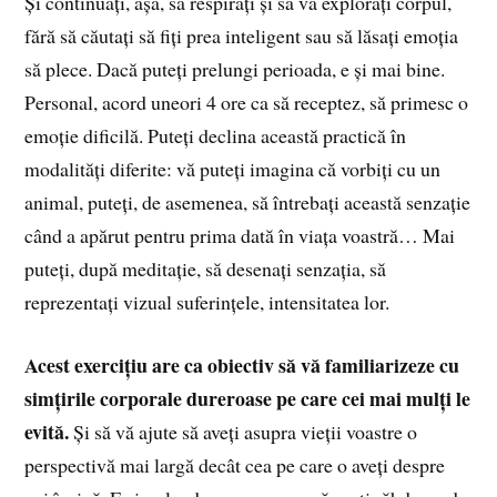
Și continuați, așa, să respirați și să vă explorați corpul,
fără să căutați să fiți prea inteligent sau să lăsați emoția
să plece. Dacă puteți prelungi perioada, e și mai bine.
Personal, acord uneori 4 ore ca să receptez, să primesc o
emoție dificilă. Puteți declina această practică în
modalități diferite: vă puteți imagina că vorbiți cu un
animal, puteți, de asemenea, să întrebați această senzație
când a apărut pentru prima dată în viața voastră… Mai
puteți, după meditație, să desenați senzația, să
reprezentați vizual suferințele, intensitatea lor.
Acest exercițiu are ca obiectiv să vă familiarizeze cu
simțirile corporale dureroase pe care cei mai mulți le
evită.
Și să vă ajute să aveți asupra vieții voastre o
perspectivă mai largă decât cea pe care o aveți despre