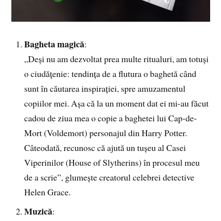
Bagheta magică
:
„Deși nu am dezvoltat prea multe ritualuri, am totuși
o ciudățenie: tendința de a flutura o baghetă când
sunt în căutarea inspirației, spre amuzamentul
copiilor mei. Așa că la un moment dat ei mi-au făcut
cadou de ziua mea o copie a baghetei lui Cap-de-
Mort (Voldemort) personajul din Harry Potter.
Câteodată, recunosc că ajută un tușeu al Casei
Viperinilor (House of Slytherins) în procesul meu
de a scrie”, glumește creatorul celebrei detective
Helen Grace.
Muzică
: