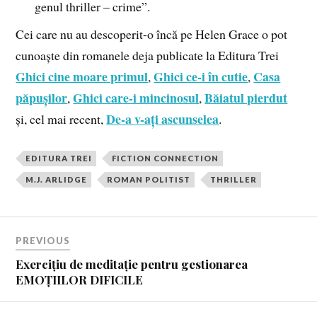
genul thriller – crime”.
Cei care nu au descoperit-o încă pe Helen Grace o pot
cunoaște din romanele deja publicate la Editura Trei
Ghici cine moare primul
Ghici ce-i în cutie
Casa
,
,
păpușilor
Ghici care-i mincinosul
Băiatul pierdut
,
,
De-a v-ați ascunselea
și, cel mai recent,
.
EDITURA TREI
FICTION CONNECTION
M.J. ARLIDGE
ROMAN POLITIST
THRILLER
PREVIOUS
Exercițiu de meditație pentru gestionarea
EMOȚIILOR DIFICILE