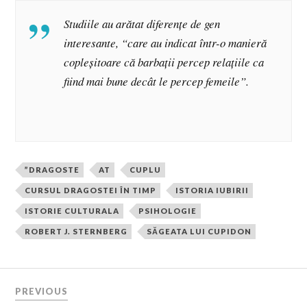
Studiile au arătat diferențe de gen
interesante, “care au indicat într-o manieră
copleșitoare că barbații percep relațiile ca
fiind mai bune decât le percep femeile”.
”DRAGOSTE
AT
CUPLU
CURSUL DRAGOSTEI ÎN TIMP
ISTORIA IUBIRII
ISTORIE CULTURALA
PSIHOLOGIE
ROBERT J. STERNBERG
SĂGEATA LUI CUPIDON
PREVIOUS