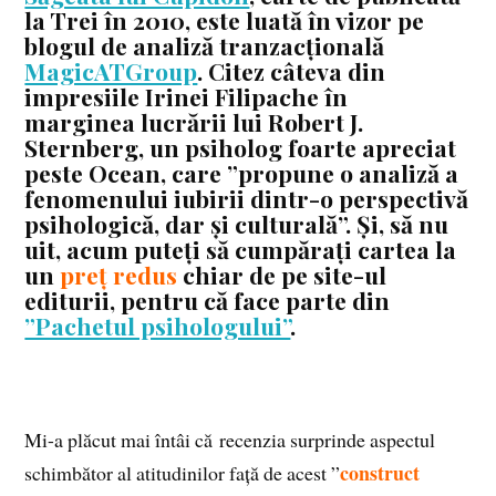
la Trei în 2010, este luată în vizor pe
blogul de analiză tranzacțională
MagicATGroup
. Citez câteva din
impresiile Irinei Filipache în
marginea lucrării lui Robert J.
Sternberg, un psiholog foarte apreciat
peste Ocean, care ”propune o analiză a
fenomenului iubirii dintr-o perspectivă
psihologică, dar și culturală”. Și, să nu
uit, acum puteți să cumpărați cartea la
un
preț redus
chiar de pe site-ul
editurii, pentru că face parte din
”Pachetul psihologului”
.
Mi-a plăcut mai întâi că recenzia surprinde aspectul
construct
schimbător al atitudinilor față de acest ”