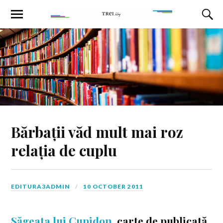
Bărbații văd mult mai roz
relația de cuplu
EDITURA3ADMIN
10 OCTOBER 2011
Săgeata lui Cupidon
, carte de publicată