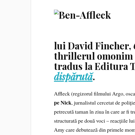
lui David Fincher,
thrillerul omonim a
tradus la Editura T
dispărută
.
Affleck (regizorul filmului Argo, osca
pe Nick
, jurnalistul cercetat de poliți
petrecută taman în ziua în care ar fi t
structurată pe două voci – reacțiile lui
Amy care debutează din primele momen