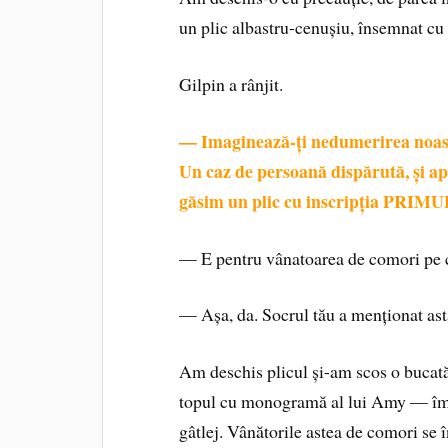
un plic albastru-cenușiu, însemnat
Gilpin a rânjit.
— Imaginează-ți nedumerirea noas
Un caz de persoană dispărută, și ap
găsim un plic cu inscripția PRIM
— E pentru vânatoarea de comori pe
— Așa, da. Socrul tău a menționat ast
Am deschis plicul și-am scos o bucat
topul cu monogramă al lui Amy — împă
gâtlej. Vânătorile astea de comori se 