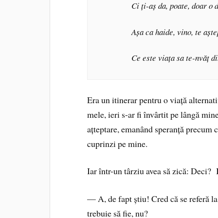
Ci ți-aș da, poate, doar o 
Așa ca haide, vino, te aște
Ce este viața sa te-nvăț di
Era un itinerar pentru o viață alternati
mele, ieri s-ar fi învârtit pe lângă m
ațteptare, emanând speranță precum căl
cuprinzi pe mine.
Iar într-un târziu avea să zică: Deci? 
— A, de fapt știu! Cred că se referă l
trebuie să fie, nu?