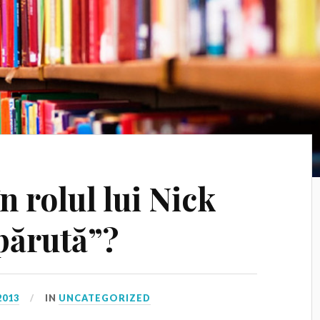
n rolul lui Nick
spărută”?
2013
IN
UNCATEGORIZED