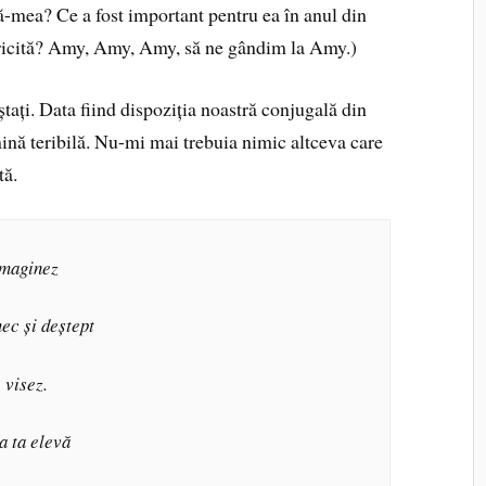
-mea? Ce a fost important pentru ea în anul din
icită? Amy, Amy, Amy, să ne gândim la Amy.)
ștați. Data fiind dispoziția noastră conjugală din
ină teribilă. Nu-mi mai trebuia nimic altceva care
tă.
imaginez
mec și deștept
 visez.
 a ta elevă