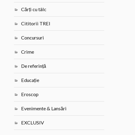
Cărți cu tâlc
Cititorii TREI
Concursuri
Crime
De referință
Educație
Eroscop
Evenimente & Lansări
EXCLUSIV