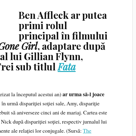
Ben Affleck ar putea
primi rolul
principal în filmului
Gone Girl
, adaptare după
l lui Gillian Flynn,
rei sub titlul
Fata
ar urma să-l joace
rizat la începutul acestui an)
e în urmă dispariției soției sale, Amy, dispariție
rebuit să aniverseze cinci ani de mariaj. Cartea este
 Nick după dispariției soției, respectiv jurnalul lui
te ale relației lor conjugale. (Sursă:
The