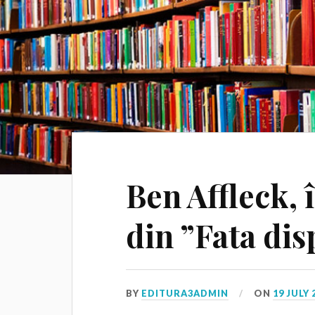
Ben Affleck, î
din ”Fata di
BY
EDITURA3ADMIN
ON
19 JULY 