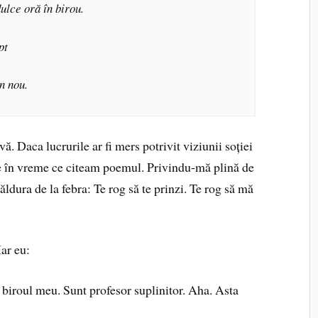
dulce oră în birou.
pt
n nou.
vă. Daca lucrurile ar fi mers potrivit viziunii soției
ine în vreme ce citeam poemul. Privindu-mă plină de
dura de la febra: Te rog să te prinzi. Te rog să mă
Iar eu:
a biroul meu. Sunt profesor suplinitor. Aha. Asta