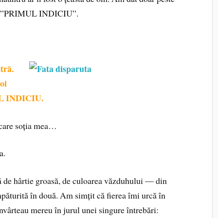
 cu ”PRIMUL INDICIU”.
tră.
oi
UL INDICIU.
 care soția mea…
a.
ă de hârtie groasă, de culoarea văzduhului — din
turită în două. Am simțit că fierea îmi urcă în
învârteau mereu în jurul unei singure întrebări: