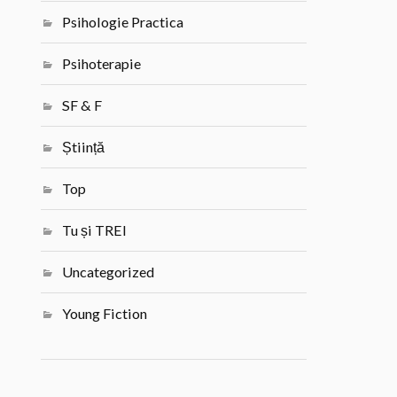
Psihologie Practica
Psihoterapie
SF & F
Știință
Top
Tu și TREI
Uncategorized
Young Fiction