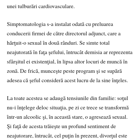
unei tulburări cardiovasculare.
Simptomatologia s‑a instalat odată cu preluarea
conducerii firmei de către directorul adjunct, care a
hărţuit‑o sexual în două rânduri. Se simte total
neajutorată în faţa şefului, întrucât demisia ar reprezenta
sfârşitul ei existenţial, în lipsa altor locuri de muncă în
zonă. De frică, munceşte peste program şi se supără
adesea că şeful consideră acest lucru de la sine înţeles.
La toate acestea se adaugă tensiunile din familie: soţul
nu‑i înţelege deloc situaţia, pe zi ce trece se transformă
într‑un alcoolic şi, în această stare, o agresează sexual.
Şi faţă de acesta trăieşte un profund sentiment de
neajutorare, întrucât, cel puţin în pre­zent, divorţul este