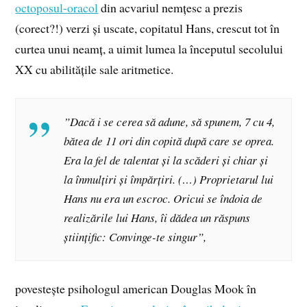
octoposul-oracol
din acvariul nemțesc a prezis
(corect?!) verzi și uscate, copitatul Hans, crescut tot în
curtea unui neamț, a uimit lumea la începutul secolului
XX cu abilitățile sale aritmetice.
”Dacă i se cerea să adune, să spunem, 7 cu 4,
bătea de 11 ori din copită după care se oprea.
Era la fel de talentat și la scăderi și chiar și
la înmulțiri și împărțiri. (…) Proprietarul lui
Hans nu era un escroc. Oricui se îndoia de
realizările lui Hans, îi dădea un răspuns
științific: Convinge-te singur”,
povestește psihologul american Douglas Mook în