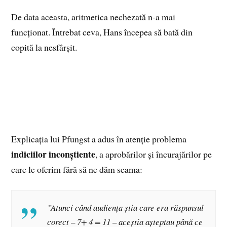
De data aceasta, aritmetica nechezată n-a mai
funcționat. Întrebat ceva, Hans începea să bată din
copită la nesfârșit.
Explicația lui Pfungst a adus în atenție problema
indiciilor inconștiente
, a aprobărilor și încurajărilor pe
care le oferim fără să ne dăm seama:
”Atunci când audiența știa care era răspunsul
corect – 7+ 4 = 11 – aceștia așteptau până ce