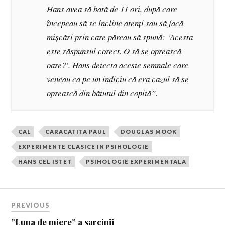
Hans avea să bată de 11 ori, după care
începeau să se încline atenți sau să facă
mișcări prin care păreau să spună: ‘Acesta
este răspunsul corect. O să se oprească
oare?’. Hans detecta aceste semnale care
veneau ca pe un indiciu că era cazul să se
oprească din bătutul din copită”.
CAL
CARACATITA PAUL
DOUGLAS MOOK
EXPERIMENTE CLASICE IN PSIHOLOGIE
HANS CEL ISTET
PSIHOLOGIE EXPERIMENTALA
PREVIOUS
”Luna de miere” a sarcinii