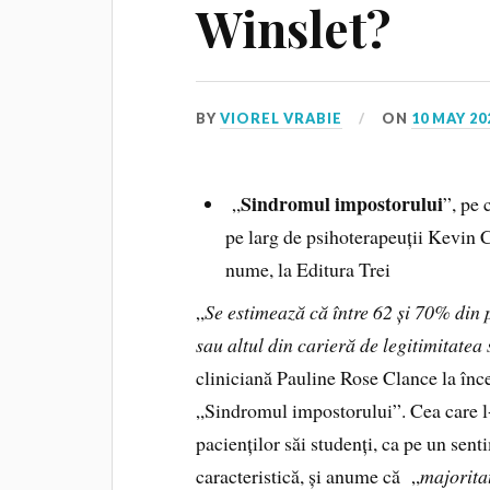
Winslet?
BY
VIOREL VRABIE
ON
10 MAY 20
Sindromul impostorului
„
”, pe 
pe larg de psihoterapeuții Kevin C
nume, la Editura Trei
„
Se estimează că între 62 și 70% din 
sau altul din carieră de legitimitatea
cliniciană Pauline Rose Clance la înce
„Sindromul impostorului”. Cea care l-
pacienților săi studenți, ca pe un sent
caracteristică, și anume că „
majorita