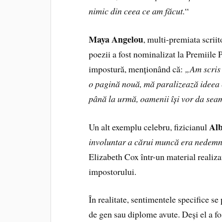
nimic din ceea ce am făcut.
“
Maya Angelou
, multi-premiata scriit
poezii a fost nominalizat la Premiile 
impostură, menționând că:
„Am scris u
o pagină nouă, mă paralizează ideea că
până la urmă, oamenii își vor da sea
Alb
Un alt exemplu celebru, fizicianul
involuntar a cărui muncă era nedemnă
Elizabeth Cox într-un material realiz
impostorului.
În realitate, sentimentele specifice se
de gen sau diplome avute. Deși el a f