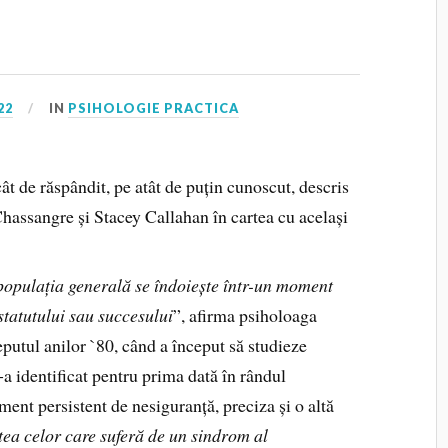
22
IN
PSIHOLOGIE PRACTICA
cât de răspândit, pe atât de puțin cunoscut, descris
hassangre și Stacey Callahan în cartea cu același
populația generală se îndoiește într-un moment
 statutului sau succesului
”, afirma psiholoaga
putul anilor `80, când a început să studieze
a identificat pentru prima dată în rândul
iment persistent de nesiguranță, preciza și o altă
tea celor care suferă de un sindrom al