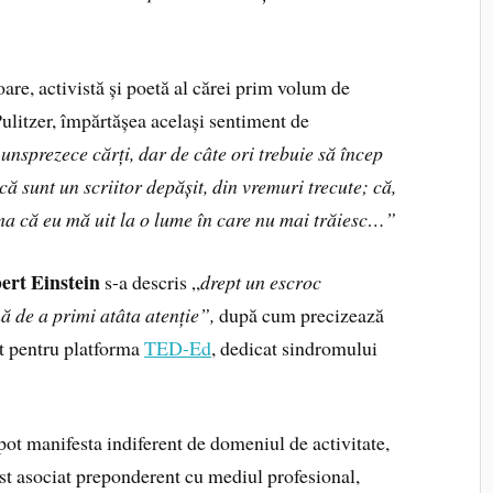
oare, activistă și poetă al cărei prim volum de
Pulitzer, împărtășea același sentiment de
nsprezece cărți, dar de câte ori trebuie să încep
 sunt un scriitor depășit, din vremuri trecute; că,
ma că eu mă uit la o lume în care nu mai trăiesc…”
ert Einstein
s-a descris „
drept un escroc
 de a primi atâta atenție”,
după cum precizează
at pentru platforma
TED-Ed
, dedicat sindromului
 pot manifesta indiferent de domeniul de activitate,
ost asociat preponderent cu mediul profesional,