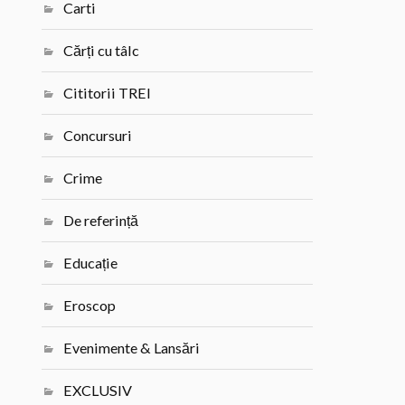
Carti
Cărți cu tâlc
Cititorii TREI
Concursuri
Crime
De referință
Educație
Eroscop
Evenimente & Lansări
EXCLUSIV