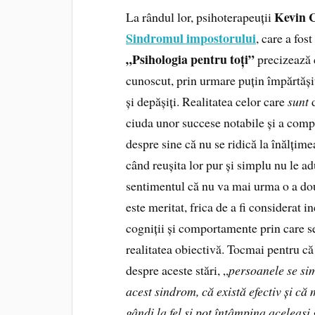
Kevin C
La rândul lor, psihoterapeuții
Sindromul impostorului
, care a fos
„Psihologia pentru toți”
precizează c
cunoscut, prin urmare puțin împărtășit c
și depășiți. Realitatea celor care
sunt
d
ciuda unor succese notabile și a comp
despre sine că nu se ridică la înălțimea
când reușita lor pur și simplu nu le a
sentimentul că nu va mai urma o a dou
este meritat, frica de a fi considerat i
cogniții și comportamente prin care se
realitatea obiectivă. Tocmai pentru că 
despre aceste stări, „
persoanele se sim
acest sindrom, că există efectiv și că 
gândi la fel și pot întâmpina aceleași 