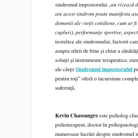
sindromul impostorului „
nu vizează d
are acest sindrom poate manifesta ase
domenii ale vieții cotidiene, cum ar fi 
cupluri), performanțe sportive, aspectu
teoretice ale sindromului, factorii ca
asupra stării de bine și chiar a sănăt
soluții și instrumente terapeutice, exe
Sindromul impostorului
ale cărții
pu
pentru toți” oferă o incursiune comple
suferință.
Kevin Chassangre
este psiholog clin
psihoterapeut, doctor în psihopatologi
numeroase lucrări despre sindromul i