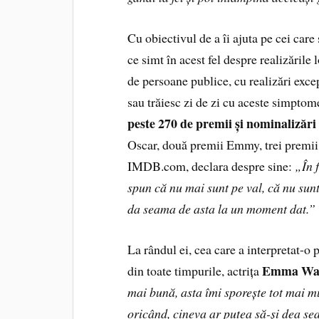
Cu obiectivul de a îi ajuta pe cei care 
ce simt în acest fel despre realizările l
de persoane publice, cu realizări excep
sau trăiesc zi de zi cu aceste simptom
peste 270 de premii și nominalizări
Oscar, două premii Emmy, trei premii 
IMDB.com, declara despre sine:
„În f
spun că nu mai sunt pe val, că nu sunt
da seama de asta la un moment dat.”
La rândul ei, cea care a interpretat-o
Emma Wa
din toate timpurile, actrița
mai bună, asta îmi sporește tot mai m
oricând, cineva ar putea să-și dea se