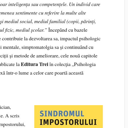
oar inteligența sau competențele. Un individ care
menea sentimente cu referire la multe alte
și mediul social, mediul familial (copii, părinți,
l fizic, mediul școlar.”
Începând cu bazele
re contribuie la dezvoltarea sa, impactul psihologic
ății mentale, simptomatolgia sa și continuând cu
rciții și metode de ameliorare, cele nouă capitole
Editura Trei
blicate la
în colecția „Psihologia
xă într-o lume a celor care poartă această
ician,
e. A scris
mpostorului,