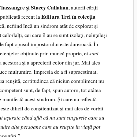
hassangre și Stacey Callahan
, autorii cărții
Editura Trei în colecția
t publicată recent la
ă, nefiind încă un sindrom atât de explorat și
elorlalți, cei care îl au se simt izolați, neînțeleși
e fapt opusul impostorului este dureroasă. În
etențelor obținute prin muncă proprie, ei
simt
 acestora și a aprecierii celor din jur. Mai ales
duce mulțumire. Impresia de a fi supraestimat,
a reușită, certitudinea că niciun compliment nu
ncompetent sunt, de fapt, spun autorii, tot atâtea
 manifestă acest sindrom. Și care nu reflectă
este dificil de conștientizat și mai ales de vorbit
t ușurate când află că nu sunt singurele care au
multe alte persoane care au reușite în viață pot
greutăți.”