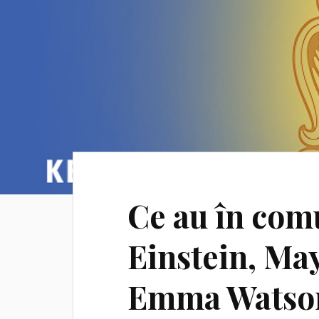
Ce au în com
Einstein, Ma
Emma Watson