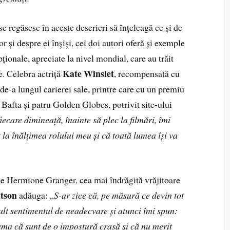
se regăsesc în aceste descrieri să înțeleagă ce și de
or și despre ei înșiși, cei doi autori oferă și exemple
ționale, apreciate la nivel mondial, care au trăit
Kate Winslet
e. Celebra actriță
, recompensată cu
de-a lungul carierei sale, printre care cu un premiu
Bafta și patru Golden Globes, potrivit site-ului
iecare dimineață, înainte să plec la filmări, îmi
 la înălțimea rolului meu și că toată lumea își va
 pe Hermione Granger, cea mai îndrăgită vrăjitoare
tson
adăuga: „
S-ar zice că, pe măsură ce devin tot
ult sentimentul de neadecvare și atunci îmi spun:
ama că sunt de o impostură crasă și că nu merit