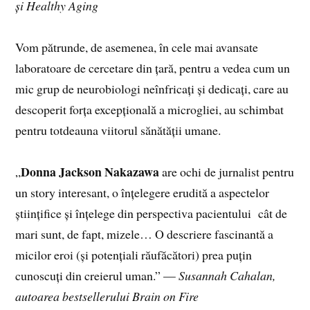
și Healthy Aging
Vom pătrunde, de asemenea, în cele mai avansate
laboratoare de cercetare din țară, pentru a vedea cum un
mic grup de neurobiologi neînfricați și dedicați, care au
descoperit forța excepțională a microgliei, au schimbat
pentru totdeauna viitorul sănătății umane.
Donna Jackson Nakazawa
„
are ochi de jurnalist pentru
un story interesant, o înțelegere erudită a aspectelor
științifice și înțelege din perspectiva pacientului cât de
mari sunt, de fapt, mizele… O descriere fascinantă a
micilor eroi (și potențiali răufăcători) prea puțin
cunoscuți din creierul uman.” —
Susannah Cahalan,
autoarea bestsellerului Brain on Fire