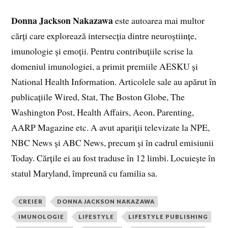
Donna Jackson Nakazawa
este autoarea mai multor
cărți care explorează intersecția dintre neuroștiințe,
imunologie și emoții. Pentru contribuțiile scrise la
domeniul imunologiei, a primit premiile AESKU și
National Health Information. Articolele sale au apărut în
publicațiile Wired, Stat, The Boston Globe, The
Washington Post, Health Affairs, Aeon, Parenting,
AARP Magazine etc. A avut apariții televizate la NPE,
NBC News și ABC News, precum și în cadrul emisiunii
Today. Cărțile ei au fost traduse în 12 limbi. Locuiește în
statul Maryland, împreună cu familia sa.
CREIER
DONNA JACKSON NAKAZAWA
IMUNOLOGIE
LIFESTYLE
LIFESTYLE PUBLISHING