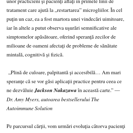
unor practicieni și pacienți aflați în primele linii de
tratament care ajută la „restartarea” microgliilor. În cel
puțin un caz, ea a fost martora unei vindecări uimitoare,
iar în altele a putut observa ușurări semnificative ale
simptomelor apăsătoare, oferind speranță zecilor de
milioane de oameni afectați de probleme de sănătate
mintală, cognitivă și fizică.
„Plină de culoare, palpitantă și accesibilă… Am mari
speranțe că se vor găsi aplicații practice pentru ceea ce
ne dezvăluie
Jackson Nakazawa
în această carte.” —
Dr. Amy Myers, autoarea bestsellerului The
Autoimmune Solution
Pe parcursul cărții, vom urmări evoluția câtorva pacienți