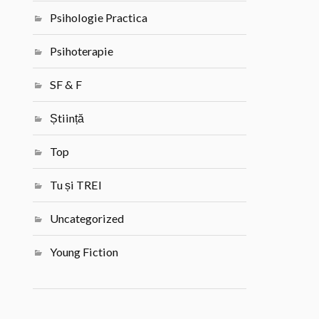
Psihologie Practica
Psihoterapie
SF & F
Știință
Top
Tu și TREI
Uncategorized
Young Fiction