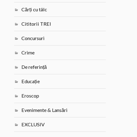
Cărți cu tâlc
Cititorii TREI
Concursuri
Crime
De referință
Educație
Eroscop
Evenimente & Lansări
EXCLUSIV