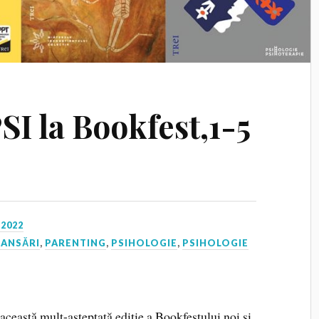
PSI la Bookfest,1-5
 2022
LANSĂRI
,
PARENTING
,
PSIHOLOGIE
,
PSIHOLOGIE
 această mult-așteptată ediție a Bookfestului noi și