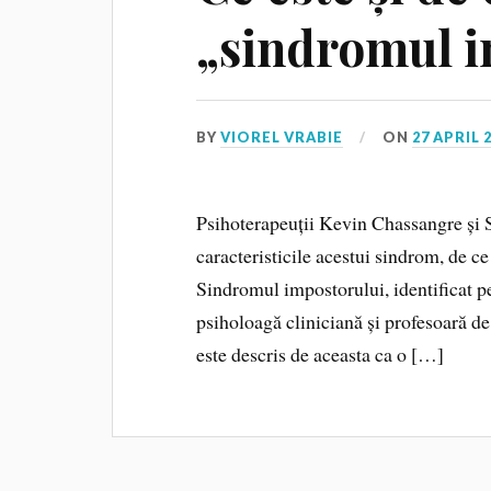
„sindromul i
BY
VIOREL VRABIE
ON
27 APRIL 
Psihoterapeuții Kevin Chassangre și S
caracteristicile acestui sindrom, de ce
Sindromul impostorului, identificat p
psiholoagă cliniciană și profesoară de
este descris de aceasta ca o […]