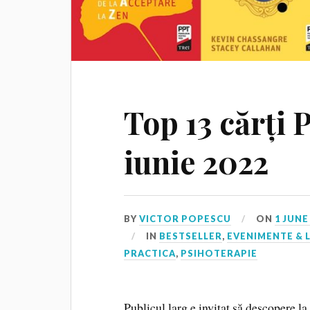
Top 13 cărți 
iunie 2022
BY
VICTOR POPESCU
ON
1 JUNE
IN
BESTSELLER
,
EVENIMENTE & 
PRACTICA
,
PSIHOTERAPIE
Publicul larg e invitat să descopere la