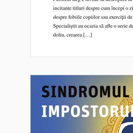
incitante titluri despre cum începi o z
despre fobiile copiilor sau exerciții d
Specialiștii au ocazia să afle o serie d
doliu, crearea […]