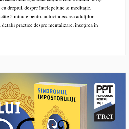
i cu dreptul, despre înțelepciune & meditație,
e câte 5 minute pentru autovindecarea adulților.
e detalii practice despre mentalizare, însoțirea în