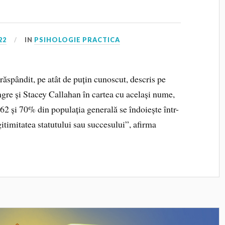
22
IN
PSIHOLOGIE PRACTICA
ăspândit, pe atât de puțin cunoscut, descris pe
gre și Stacey Callahan în cartea cu același nume,
 62 și 70% din populația generală se îndoiește într-
itimitatea statutului sau succesului”, afirma