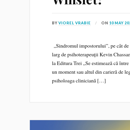
BY
VIOREL VRABIE
ON
10 MAY 20
„Sindromul impostorului”, pe cât de r
larg de psihoterapeuții Kevin Chassan
la Editura Trei „Se estimează că între
un moment sau altul din carieră de leg
psiholoaga cliniciană […]