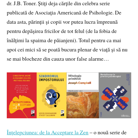
dr. J.B. Toner. Știți deja cărțile din celebra serie
publicată de Asociația Americană de Psihologie. De
data asta, părinții și copii vor putea lucra împreună
pentru depășirea fricilor de tot felul (de la fobia de
înălțimi la spaima de păianjeni). Totul pentru ca mai
apoi cei mici să se poată bucura plenar de viață și să nu
se mai blocheze din cauza unor false alarme…
Înțelepciunea: de la Acceptare la Zen
– o nouă serie de