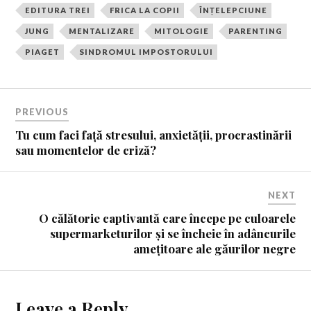
EDITURA TREI
FRICA LA COPII
ÎNȚELEPCIUNE
JUNG
MENTALIZARE
MITOLOGIE
PARENTING
PIAGET
SINDROMUL IMPOSTORULUI
PREVIOUS
Tu cum faci față stresului, anxietății, procrastinării
sau momentelor de criză?
NEXT
O călătorie captivantă care începe pe culoarele
supermarketurilor și se încheie în adâncurile
amețitoare ale găurilor negre
Leave a Reply