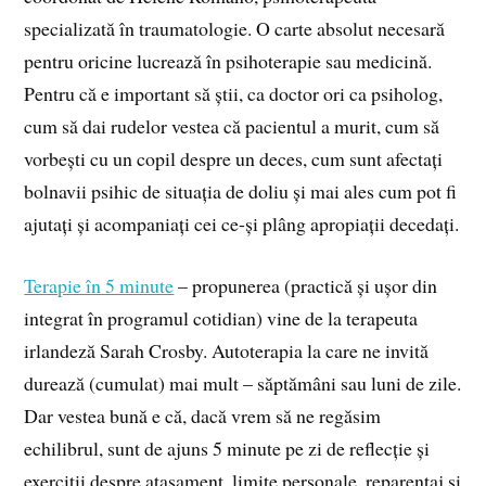
specializată în traumatologie. O carte absolut necesară
pentru oricine lucrează în psihoterapie sau medicină.
Pentru că e important să știi, ca doctor ori ca psiholog,
cum să dai rudelor vestea că pacientul a murit, cum să
vorbești cu un copil despre un deces, cum sunt afectați
bolnavii psihic de situația de doliu și mai ales cum pot fi
ajutați și acompaniați cei ce-și plâng apropiații decedați.
Terapie în 5 minute
– propunerea (practică și ușor din
integrat în programul cotidian) vine de la terapeuta
irlandeză Sarah Crosby. Autoterapia la care ne invită
durează (cumulat) mai mult – săptămâni sau luni de zile.
Dar vestea bună e că, dacă vrem să ne regăsim
echilibrul, sunt de ajuns 5 minute pe zi de reflecție și
exerciții despre atașament, limite personale, reparentaj și