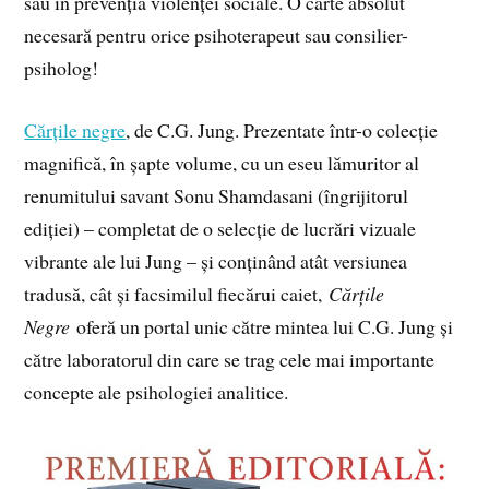
sau în prevenția violenței sociale. O carte absolut
necesară pentru orice psihoterapeut sau consilier-
psiholog!
Cărțile negre
, de C.G. Jung. Prezentate într-o colecție
magnifică, în șapte volume, cu un eseu lămuritor al
renumitului savant Sonu Shamdasani (îngrijitorul
ediției) – completat de o selecție de lucrări vizuale
vibrante ale lui Jung – și conținând atât versiunea
tradusă, cât și facsimilul fiecărui caiet,
Cărțile
Negre
oferă un portal unic către mintea lui C.G. Jung și
către laboratorul din care se trag cele mai importante
concepte ale psihologiei analitice.