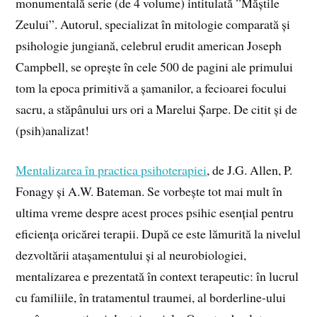
monumentală serie (de 4 volume) intitulată ”Măștile
Zeului”. Autorul, specializat în mitologie comparată și
psihologie jungiană, celebrul erudit american Joseph
Campbell, se oprește în cele 500 de pagini ale primului
tom la epoca primitivă a șamanilor, a fecioarei focului
sacru, a stăpânului urs ori a Marelui Șarpe. De citit și de
(psih)analizat!
Mentalizarea în practica psihoterapiei
, de J.G. Allen, P.
Fonagy și A.W. Bateman. Se vorbește tot mai mult în
ultima vreme despre acest proces psihic esențial pentru
eficiența oricărei terapii. După ce este lămurită la nivelul
dezvoltării atașamentului și al neurobiologiei,
mentalizarea e prezentată în context terapeutic: în lucrul
cu familiile, în tratamentul traumei, al borderline-ului