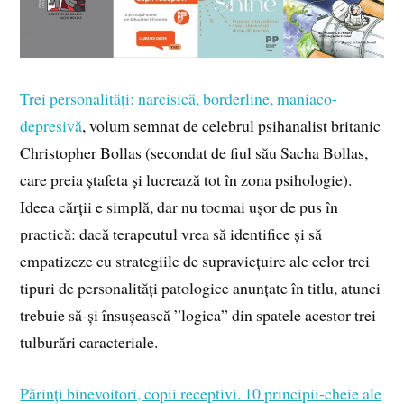
Trei personalități: narcisică, borderline, maniaco-
depresivă
, volum semnat de celebrul psihanalist britanic
Christopher Bollas (secondat de fiul său Sacha Bollas,
care preia ștafeta și lucrează tot în zona psihologie).
Ideea cărții e simplă, dar nu tocmai ușor de pus în
practică: dacă terapeutul vrea să identifice și să
empatizeze cu strategiile de supraviețuire ale celor trei
tipuri de personalități patologice anunțate în titlu, atunci
trebuie să-și însușească ”logica” din spatele acestor trei
tulburări caracteriale.
Părinți binevoitori, copii receptivi. 10 principii-cheie ale