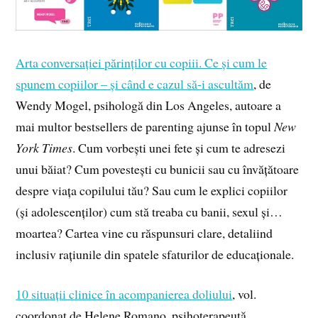
Arta conversației părinților cu copiii. Ce și cum le
spunem copiilor – și când e cazul să-i ascultăm
, de
Wendy Mogel, psihologă din Los Angeles, autoare a
mai multor bestsellers de parenting ajunse în topul
New
York Times
. Cum vorbești unei fete și cum te adresezi
unui băiat? Cum povestești cu bunicii sau cu învățătoare
despre viața copilului tău? Sau cum le explici copiilor
(și adolescenților) cum stă treaba cu banii, sexul și…
moartea? Cartea vine cu răspunsuri clare, detaliind
inclusiv rațiunile din spatele sfaturilor de educaționale.
10 situații clinice în acompanierea doliului
, vol.
coordonat de Helene Romano, psihoterapeută