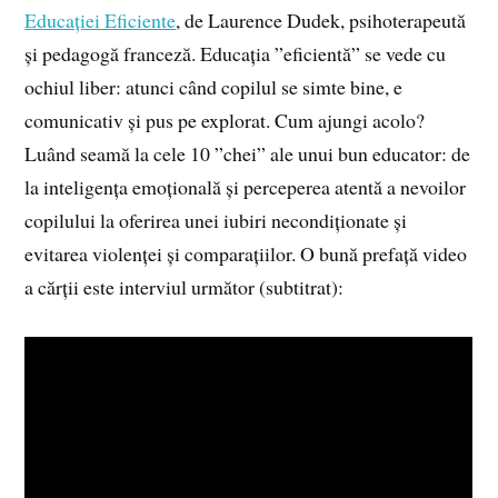
Educației Eficiente
, de Laurence Dudek, psihoterapeută
și pedagogă franceză. Educația ”eficientă” se vede cu
ochiul liber: atunci când copilul se simte bine, e
comunicativ și pus pe explorat. Cum ajungi acolo?
Luând seamă la cele 10 ”chei” ale unui bun educator: de
la inteligența emoțională și perceperea atentă a nevoilor
copilului la oferirea unei iubiri necondiționate și
evitarea violenței și comparațiilor. O bună prefață video
a cărții este interviul următor (subtitrat):