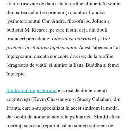
sfaturi (așezate de data asta în ordine alfabetică) venite
din partea celor trei prieteni și coautori francezi
(psihoterapeutul Chr. Andre, filosoful A. Jollien și
budistul M. Ricard), pe care îi știți deja din două
traduceri precedente:
Libertatea interioară
și
Trei
prieteni, în căutarea înțelepciunii.
Acest ”abecedar” al
înțelepciunii discută concepte diverse: de la biofilie
(dragostea de viață) și uimire la Iisus, Buddha și femei
înțelepte.
Sindromul impostorului
e scrisă de doi terapeuți
cognitiviști (Kevin Chassangre și Stacey Callahan) din
Franța, care s-au specializat în acest sindrom la modă,
dar ocolit de nomenclatoarele psihiatrice. Simțiți că nu
meritați succesul repurtat, că nu sunteți suficient de