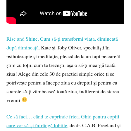
Rise and Shine. Cum să-ți transformi viața, dimineață
după dimineață
. Kate și Toby Oliver, specialiști în
psihoterapie și meditație, pleacă de la un fapt pe care îl
știm cu toții: cum te trezești, așa o să-ți meargă toată
ziua! Alege din cele 30 de practici simple orice ți se
potrivește pentru a începe ziua cu dreptul și pentru ca
soarele să-ți zâmbească toată ziua, indiferent de starea
vremii
Ce să faci… când te cuprinde frica. Ghid pentru copiii
care vor să-și înfrângă fobiile
, de dr. C.A.B. Freeland și