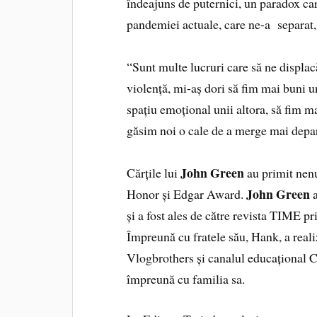
îndeajuns de puternici, un paradox car
pandemiei actuale, care ne-a separat, d
“Sunt multe lucruri care să ne displacă
violență, mi-aș dori să fim mai buni u
spațiu emoțional unii altora, să fim 
găsim noi o cale de a merge mai dep
John Green
Cărțile lui
au primit nenu
John Green
Honor și Edgar Award.
a
și a fost ales de către revista TIME p
Împreună cu fratele său, Hank, a reali
Vlogbrothers și canalul educațional C
împreună cu familia sa.