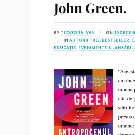
John Green.
BY
TEODORA IVAN
ON
10 DECEM
IN
AUTORII TREI
,
BESTSELLER
,
C
EDUCAȚIE
,
EVENIMENTE & LANSĂRI
,
“Aceast
am încer
umane p
atât de 
stăruito
presus d
umane: 
departe 