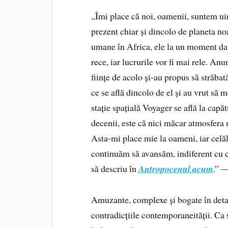
„Îmi place că noi, oamenii, suntem ui
prezent chiar și dincolo de planeta noas
umane în Africa, ele la un moment dat
rece, iar lucrurile vor fi mai rele. An
ființe de acolo și-au propus să străbat
ce se află dincolo de el și au vrut să 
stație spațială Voyager se află la capă
decenii, este că nici măcar atmosfera 
Asta-mi place mie la oameni, iar celăl
continuăm să avansăm, indiferent cu 
să descriu în
Antropocenul acum
.” 
Amuzante, complexe și bogate în detali
contradicțiile contemporaneității. Ca 