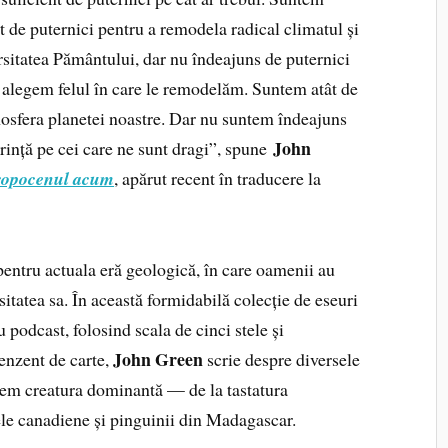
t de puternici pentru a remodela radical climatul și
rsitatea Pământului, dar nu îndeajuns de puternici
ă alegem felul în care le remodelăm. Suntem atât de
mosfera planetei noastre. Dar nu suntem îndeajuns
John
erință pe cei care ne sunt dragi”, spune
ropocenul acum
, apărut recent în traducere la
entru actuala eră geologică, în care oamenii au
itatea sa. În această formidabilă colecție de eseuri
 podcast, folosind scala de cinci stele și
John Green
enzent de carte,
scrie despre diversele
ntem creatura dominantă — de la tastatura
e canadiene și pinguinii din Madagascar.