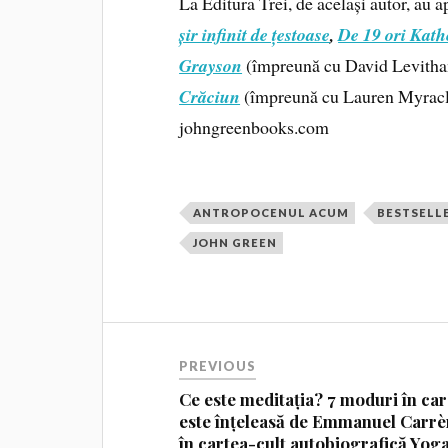
La Editura Trei, de același autor, au a
șir infinit de țestoase
,
De 19 ori Kath
Grayson
(împreună cu David Levitha
Crăciun
(împreună cu Lauren Myracle 
johngreenbooks.com
ANTROPOCENUL ACUM
BESTSELL
JOHN GREEN
PREVIOUS
Ce este meditația? 7 moduri în ca
este înțeleasă de Emmanuel Carrè
în cartea-cult autobiografică Yog