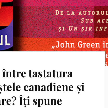
 între tastatura
ele canadiene și
re? Îți spune