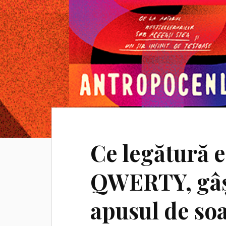
Ce legătură e
QWERTY, gâșt
apusul de soa