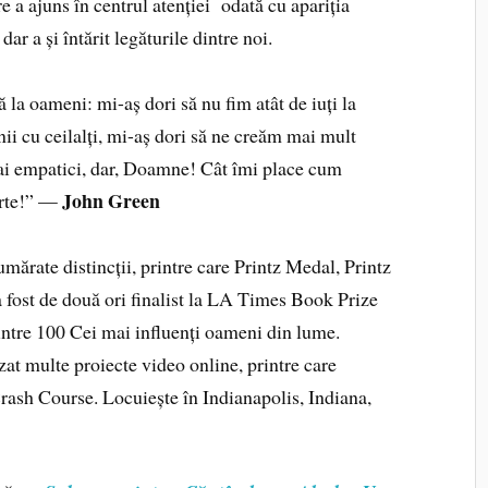
e a ajuns în centrul atenției odată cu apariția
ar a și întărit legăturile dintre noi.
 la oameni: mi-aș dori să nu fim atât de iuți la
nii cu ceilalți, mi-aș dori să ne creăm mai mult
mai empatici, dar, Doamne! Cât îmi place cum
John Green
arte!” —
mărate distincții, printre care Printz Medal, Printz
 fost de două ori finalist la LA Times Book Prize
rintre 100 Cei mai influenți oameni din lume.
zat multe proiecte video online, printre care
rash Course. Locuiește în Indianapolis, Indiana,