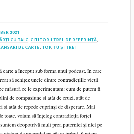
BER 2021
ĂRȚI CU TÂLC
,
CITITORII TREI
,
DE REFERINȚĂ
,
LANSARI DE CARTE
,
TOP
,
TU ȘI TREI
ă carte a început sub forma unui podcast, în care
cat să schițez unele dintre contradicțiile vieții
e măsură ce le experimentam: cum de putem fi
plini de compasiune și atât de cruzi, atât de
ri și atât de repede cuprinși de disperare. Mai
e toate, voiam să înțeleg contradicția forței
suntem deopotrivă mult prea puternici și nici pe
suficient de puternici pe cât ar trebui. Suntem