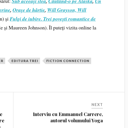
părut:
Sub aceeași stea
,
Căutând-o pe Alaska
,
Un
erine
,
Orașe de hârtie
,
Will Grayson, Will
n) și
Fulgi de iubire. Trei povești romantice de
și Maureen Johnson). Îl puteți vizita online la
ER
EDITURA TREI
FICTION CONNECTION
NEXT
re
Interviu cu Emmanuel Carrere,
re
autorul volumului Yoga
a