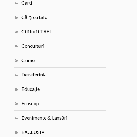
Carti
Cărți cu tâlc
Cititorii TREI
Concursuri
Crime
De referință
Educație
Eroscop
Evenimente & Lansări
EXCLUSIV