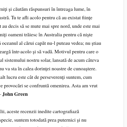
miți și căutăm răspunsuri în întreaga lume, în
tră. Tu te afli acolo pentru că au existat ființe
 au decis să se mute mai spre nord, unde este mai
umiți oameni trăiesc în Australia pentru că niște
ă oceanul al cărui capăt nu-l puteau vedea; nu știau
meargă într-acolo și să vadă. Motivul pentru care o
tul sistemului nostru solar, lansată de acum câteva
nu va sta în calea dorinței noastre de cunoaștere.
alt lucru este cât de perseverenți suntem, cum
ce provocări se confruntă omenirea. Asta am vrut
John Green
—
i, aceste recenzii inedite cartografiază
specie, suntem totodată prea puternici și nu