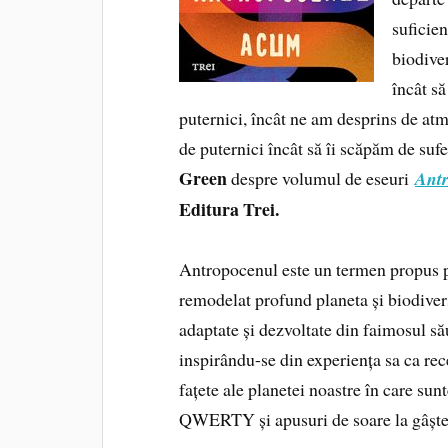
suficien
biodive
încât s
puternici, încât ne am desprins de at
de puternici încât să îi scăpăm de suf
Green
despre volumul de eseuri
Ant
Editura Trei.
Antropocenul este un termen propus p
remodelat profund planeta și biodivers
adaptate și dezvoltate din faimosul său
inspirându-se din experiența sa ca rec
fațete ale planetei noastre în care su
QWERTY și apusuri de soare la gâștel