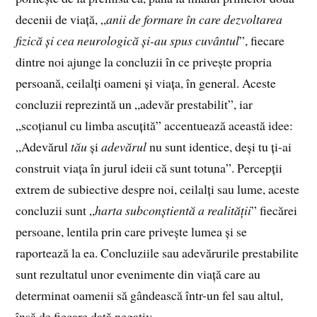
decenii de viață, „
anii de formare în care dezvoltarea
fizică și cea neurologică și-au spus cuvântul
”, fiecare
dintre noi ajunge la concluzii în ce privește propria
persoană, ceilalți oameni și viața, în general. Aceste
concluzii reprezintă un „adevăr prestabilit”, iar
„scoțianul cu limba ascuțită” accentuează această idee:
„Adevărul
tău
și
adevărul
nu sunt identice, deși tu ți‑ai
construit viața în jurul ideii că sunt totuna”. Percepții
extrem de subiective despre noi, ceilalți sau lume, aceste
concluzii sunt „
harta subconștientă a realității
” fiecărei
persoane, lentila prin care privește lumea și se
raportează la ea. Concluziile sau adevărurile prestabilite
sunt rezultatul unor evenimente din viață care au
determinat oamenii să gândească într-un fel sau altul,
însă de fiecare dată negativ.