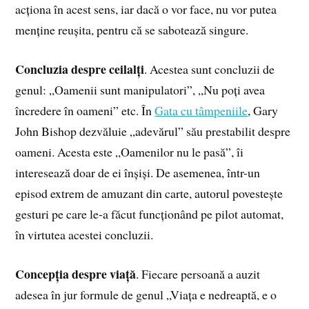
acționa în acest sens, iar dacă o vor face, nu vor putea
menține reușita, pentru că se sabotează singure.
Concluzia despre ceilalți
. Acestea sunt concluzii de
genul: „Oamenii sunt manipulatori”, „Nu poți avea
încredere în oameni” etc. În
Gata cu tâmpeniile
, Gary
John Bishop dezvăluie „adevărul” său prestabilit despre
oameni. Acesta este „Oamenilor nu le pasă”, îi
interesează doar de ei înșiși. De asemenea, într-un
episod extrem de amuzant din carte, autorul povestește
gesturi pe care le-a făcut funcționând pe pilot automat,
în virtutea acestei concluzii.
Concepția despre viață
. Fiecare persoană a auzit
adesea în jur formule de genul „Viața e nedreaptă, e o