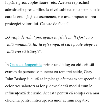
luptă, e grea, copleșitoare” etc. Acestea reprezintă
adevărurile prestabilite, la nivel subiectiv, de persoanele
care le enunță și, de asemenea, vor avea impact asupra
proiecției viitorului. Ce este de făcut?
„
O viață de rahat presupune la fel de mult efort ca o
viață minunată. Iar tu ești singurul care poate alege ce
viață vrei să trăiești
”.
În
Gata cu tâmpeniile
, printr-un dialog cu cititorii săi
extrem de persuasiv, punctat cu remarci acide, Gary
John Bishop îi ajută să înțeleagă cât mai exact specificul
celor trei sabotori ai lor și devoalează modul cum le
influențează deciziile. Aceasta pentru că soluția cea mai
eficientă pentru întreruperea unor acțiuni negative,