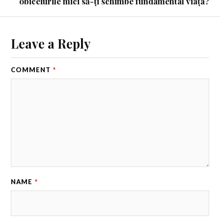
obiceiurile mici să-ți schimbe fundamental viața?
Leave a Reply
COMMENT
*
NAME
*