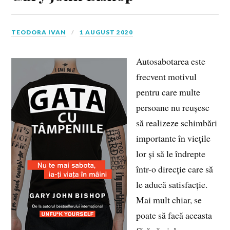
TEODORA IVAN
1 AUGUST 2020
Autosabotarea este
frecvent motivul
pentru care multe
persoane nu reușesc
să realizeze schimbări
importante în viețile
lor și să le îndrepte
într-o direcție care să
le aducă satisfacție.
Mai mult chiar, se
poate să facă aceasta