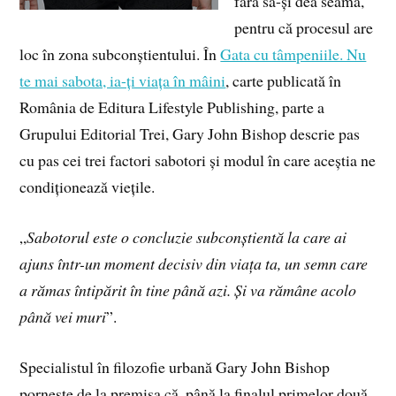
fără să-și dea seama,
pentru că procesul are
loc în zona subconștientului. În
Gata cu tâmpeniile. Nu
te mai sabota, ia-ți viața în mâini
, carte publicată în
România de Editura Lifestyle Publishing, parte a
Grupului Editorial Trei, Gary John Bishop descrie pas
cu pas cei trei factori sabotori și modul în care aceștia ne
condiționează viețile.
„
Sabotorul este o concluzie subconștientă la care ai
ajuns într-un moment decisiv din viața ta, un semn care
a rămas întipărit în tine până azi. Și va rămâne acolo
până vei muri
”.
Specialistul în filozofie urbană Gary John Bishop
pornește de la premisa că, până la finalul primelor două