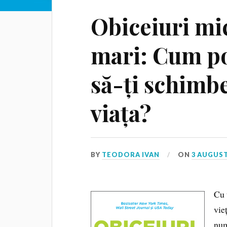
Obiceiuri mi
mari: Cum po
să-ți schimb
viața?
BY
TEODORA IVAN
ON
3 AUGUST
Cu 
vie
num