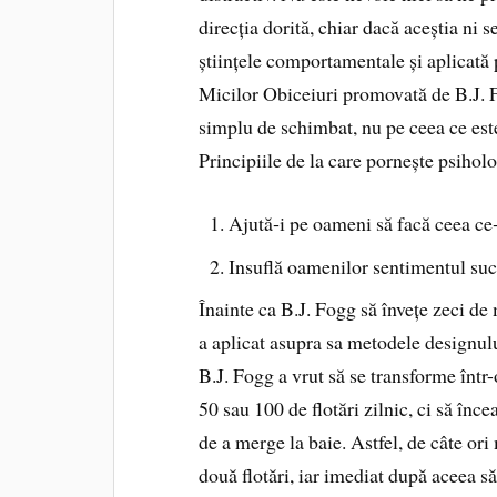
direcția dorită, chiar dacă aceștia ni 
științele comportamentale și aplicat
Micilor Obiceiuri promovată de B.J. 
simplu de schimbat, nu pe ceea ce este
Principiile de la care pornește psihol
Ajută‑i pe oameni să facă ceea ce‑
Insuflă oamenilor sentimentul suc
Înainte ca B.J. Fogg să învețe zeci 
a aplicat asupra sa metodele designul
B.J. Fogg a vrut să se transforme într
50 sau 100 de flotări zilnic, ci să înce
de a merge la baie. Astfel, de câte or
două flotări, iar imediat după aceea 