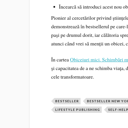
Încearcă să introduci acest nou obic
Pionier al cercetărilor privind știin
demonstrează în bestsellerul pe care-
pași pe drumul dorit, iar călătoria spre
atunci când vrei să menții un obicei, 
În cartea
Obiceiuri mici. Schimbări m
și capacitatea de a ne schimba viața, d
cele transformatoare.
BESTSELLER
BESTSELLER NEW YO
LIFESTYLE PUBLISHING
SELF-HEL