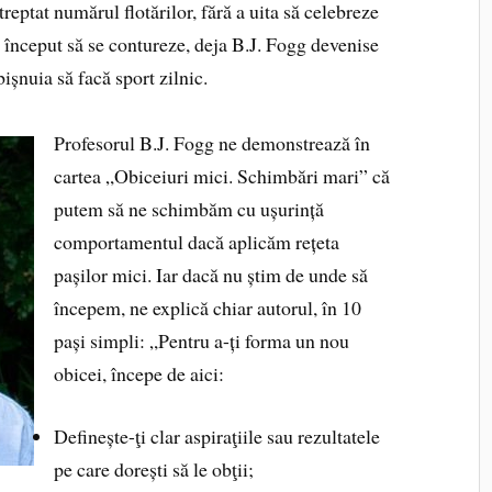
treptat numărul flotărilor, fără a uita să celebreze
 început să se contureze, deja B.J. Fogg devenise
ișnuia să facă sport zilnic.
Profesorul B.J. Fogg ne demonstrează în
cartea „Obiceiuri mici. Schimbări mari” că
putem să ne schimbăm cu ușurință
comportamentul dacă aplicăm rețeta
pașilor mici. Iar dacă nu știm de unde să
începem, ne explică chiar autorul, în 10
pași simpli: „Pentru a-ți forma un nou
obicei, începe de aici:
Definește-ţi clar aspiraţiile sau rezultatele
pe care dorești să le obţii;