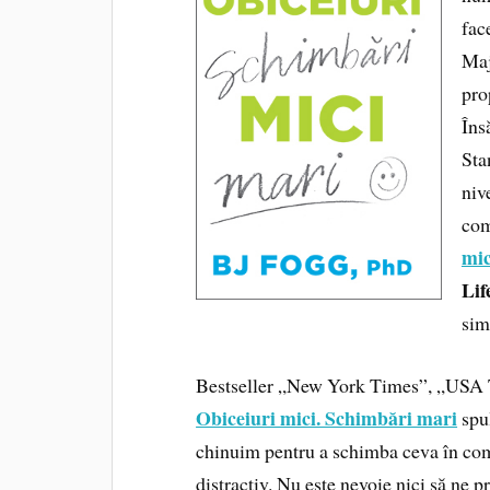
fac
Maj
pro
Îns
Sta
niv
com
mic
Lif
sim
Bestseller „New York Times”, „USA T
Obiceiuri mici. Schimbări mari
spu
chinuim pentru a schimba ceva în comp
distractiv. Nu este nevoie nici să ne 