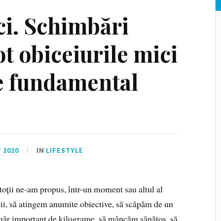
ci. Schimbări
t obiceiurile mici
e fundamental
 2020
IN
LIFESTYLE
toții ne-am propus, într-un moment sau altul al
ții, să atingem anumite obiective, să scăpăm de un
ăr important de kilograme, să mâncăm sănătos, să