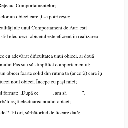
 Reţeaua Comportamentelor;
r un obicei care ţi se potrivește;
 calităţi ale unui Comportament de Aur: ești
să-l efectuezi, obiceiul este eficient în realizarea
ce cu adevărat dificultatea unui obicei, ai două
rimului Pas sau să simplifici comportamentul;
n obicei foarte solid din rutina ta (ancoră) care îţi
tuezi noul obicei. Începe cu pași mici;
rul format: „După ce _____, am să _____ ”.
rbătorești efectuarea noului obicei;
de 7-10 ori, sărbătorind de fiecare dată;