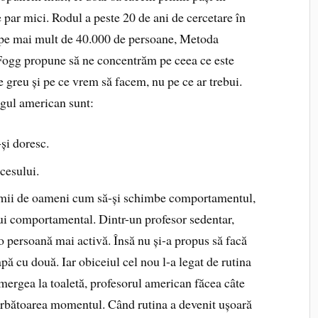
se par mici. Rodul a peste 20 de ani de cercetare în
ă pe mai mult de 40.000 de persoane, Metoda
Fogg propune să ne concentrăm pe ceea ce este
 greu și pe ce vrem să facem, nu pe ce ar trebui.
ogul american sunt:
și doresc.
cesului.
de mii de oameni cum să-și schimbe comportamentul,
ui comportamental. Dintr-un profesor sedentar,
-o persoană mai activă. Însă nu și-a propus să facă
apă cu două. Iar obiceiul cel nou l-a legat de rutina
i mergea la toaletă, profesorul american făcea câte
sărbătoarea momentul. Când rutina a devenit ușoară