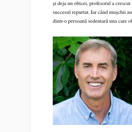
și deja un obicei, profesorul a crescut 
succesul repurtat. Iar când mușchii au
dintr-o persoană sedentară una care ob