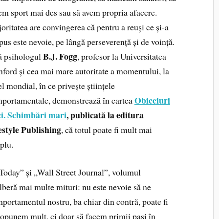
em sport mai des sau să avem propria afacere.
oritatea are convingerea că pentru a reuși ce și-a
pus este nevoie, pe lângă perseverență și de voință.
B.J. Fogg
ă psihologul
, profesor la Universitatea
nford și cea mai mare autoritate a momentului, la
el mondial, în ce privește științele
Obiceiuri
portamentale, demonstrează în cartea
i. Schimbări mari
, publicată la editura
estyle Publishing
, că totul poate fi mult mai
plu.
oday” și „Wall Street Journal”, volumul
lberă mai multe mituri: nu este nevoie să ne
ortamentul nostru, ba chiar din contră, poate fi
propunem mult, ci doar să facem primii pași în