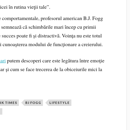
ei în rutina vieţii tale”.
țele comportamentale, profesorul american B.J. Fogg
l semnează că schimbările mari încep cu primii
 succes poate fi și distractivă. Voința nu este totul
ci cunoașterea modului de funcționare a creierului.
ari
putem descoperi care este legătura între emoție
ar și cum se face trecerea de la obiceiurile mici la
RK TIMES
BJ FOGG
LIFESTYLE
P