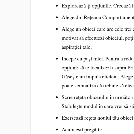
Explorează-ţi opţiunile. Creează
Alege din Reţeaua Comportamentelo
Alege un obicei care are cele trei
motivat să efectuezi obiceiul, poți 
aspiraţiei tale;
Începe cu pași mici. Pentru a redu
opţiuni: să te focalizezi asupra P
Găsește un impuls eficient. Alege u
poate semnaliza că trebuie să efec
Scrie reţeta obiceiului în următo
Stabilește modul în care vrei să să
Exersează reţeta noului tău obicei 
Acum ești pregătit;