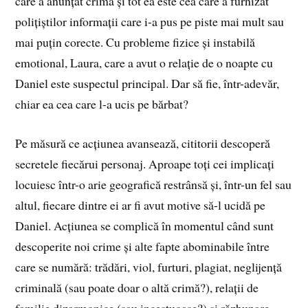
care a anunțat crima și tot ea este cea care a furnizat
polițiștilor informații care i-a pus pe piste mai mult sau
mai puțin corecte. Cu probleme fizice și instabilă
emotional, Laura, care a avut o relație de o noapte cu
Daniel este suspectul principal. Dar să fie, într-adevăr,
chiar ea cea care l-a ucis pe bărbat?
Pe măsură ce acțiunea avansează, cititorii descoperă
secretele fiecărui personaj. Aproape toți cei implicați
locuiesc într-o arie geografică restrânsă și, într-un fel sau
altul, fiecare dintre ei ar fi avut motive să-l ucidă pe
Daniel. Acțiunea se complică în momentul când sunt
descoperite noi crime și alte fapte abominabile între
care se numără: trădări, viol, furturi, plagiat, neglijență
criminală (sau poate doar o altă crimă?), relații de
familie dizarmonice (sau incestuoase?) și răzbunare.