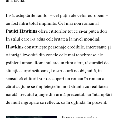
una facilă.
Însă, așteptările fanilor – cel puțin ale celor europeni –
au fost întru totul împlinite. Cel mai nou roman al
Paulei Hawkins
oferă cititorilor tot ce și-ar putea dori.
În stilul care i-a adus celebritatea la nivel mondial,
Hawkins
construiește personaje credibile, interesante și
o intrigă izvorâtă din zonele cele mai tenebroase ale
psihicul uman. Romanul are un ritm alert, răsturnări de
situație surprinzătoare și o structură neobișnuită, în
sensul că cititorii vor descoperi un roman în roman a
cărui acțiune se împletește în mod straniu cu realitatea
narată, trecutul ajunge din urmă prezentul, iar întâmplări
de mult îngropate se reflectă, ca în oglindă, în prezent.
Intriga principală a