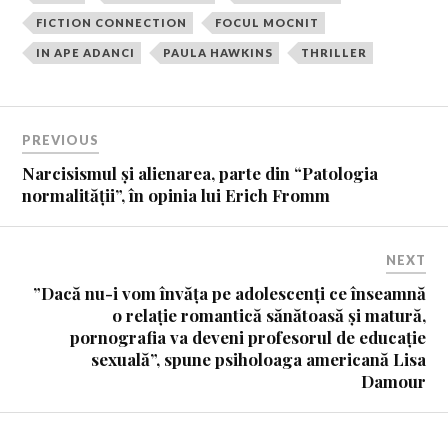
FICTION CONNECTION
FOCUL MOCNIT
IN APE ADANCI
PAULA HAWKINS
THRILLER
PREVIOUS
Narcisismul și alienarea, parte din “Patologia
normalității”, în opinia lui Erich Fromm
NEXT
”Dacă nu-i vom învăța pe adolescenți ce înseamnă
o relație romantică sănătoasă și matură,
pornografia va deveni profesorul de educație
sexuală”, spune psiholoaga americană Lisa
Damour