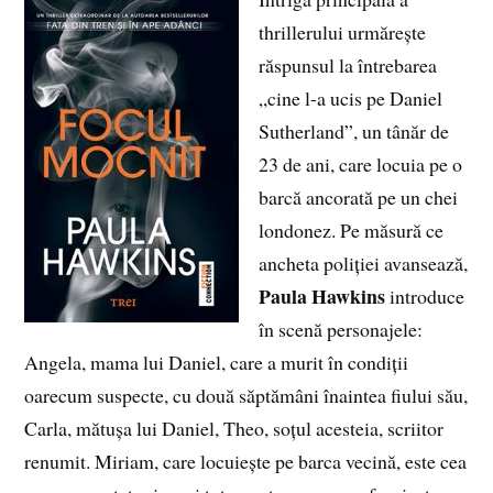
thrillerului urmărește
răspunsul la întrebarea
„cine l-a ucis pe Daniel
Sutherland”, un tânăr de
23 de ani, care locuia pe o
barcă ancorată pe un chei
londonez. Pe măsură ce
ancheta poliției avansează,
Paula Hawkins
introduce
în scenă personajele:
Angela, mama lui Daniel, care a murit în condiții
oarecum suspecte, cu două săptămâni înaintea fiului său,
Carla, mătușa lui Daniel, Theo, soțul acesteia, scriitor
renumit. Miriam, care locuiește pe barca vecină, este cea