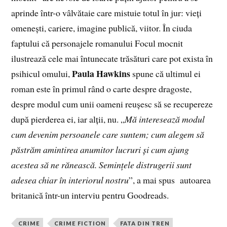
aprinde într-o vâlvătaie care mistuie totul în jur: vieți
omenești, cariere, imagine publică, viitor. În ciuda
faptului că personajele romanului Focul mocnit
ilustrează cele mai întunecate trăsături care pot exista în
Paula Hawkins
psihicul omului,
spune că ultimul ei
roman este în primul rând o carte despre dragoste,
despre modul cum unii oameni reușesc să se recupereze
după pierderea ei, iar alții, nu. „
Mă interesează modul
cum devenim persoanele care suntem; cum alegem să
păstrăm amintirea anumitor lucruri și cum ajung
acestea să ne rănească. Semințele distrugerii sunt
adesea chiar în interiorul nostru
”, a mai spus autoarea
britanică într-un interviu pentru Goodreads.
CRIME
CRIME FICTION
FATA DIN TREN