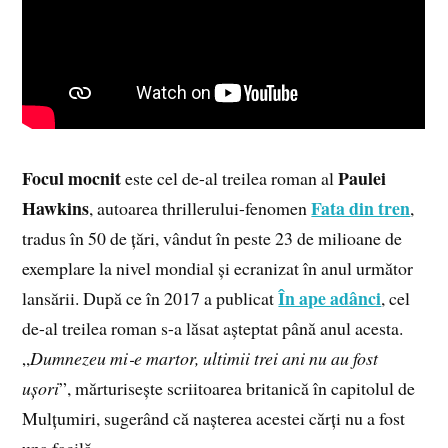
Focul mocnit
Paulei
este cel de-al treilea roman al
Hawkins
Fata din tren
, autoarea thrillerului-fenomen
,
tradus în 50 de țări, vândut în peste 23 de milioane de
exemplare la nivel mondial și ecranizat în anul următor
În ape adânci
lansării. După ce în 2017 a publicat
, cel
de-al treilea roman s-a lăsat așteptat până anul acesta.
„
Dumnezeu mi‑e martor, ultimii trei ani nu au fost
ușori
”, mărturisește scriitoarea britanică în capitolul de
Mulțumiri, sugerând că nașterea acestei cărți nu a fost