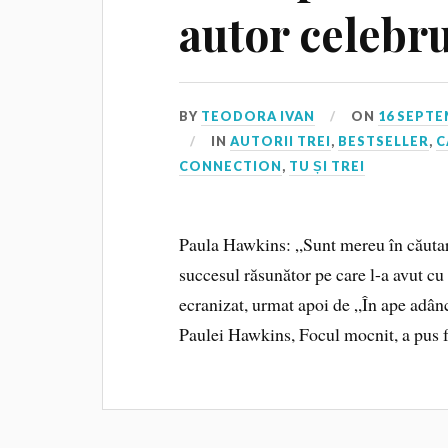
autor celebru
BY
TEODORA IVAN
ON
16 SEPTE
IN
AUTORII TREI
,
BESTSELLER
,
C
CONNECTION
,
TU ȘI TREI
Paula Hawkins: „Sunt mereu în căuta
succesul răsunător pe care l-a avut cu t
ecranizat, urmat apoi de „În ape adânci
Paulei Hawkins, Focul mocnit, a pus fa