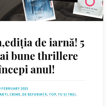
ediția de iarnă! 5
ai bune thrillere
 începi anul!
3 FEBRUARY 2025
ARTI
,
CRIME
,
DE REFERINȚĂ
,
TOP
,
TU ȘI TREI
,