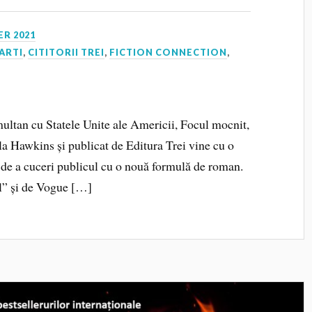
R 2021
ARTI
,
CITITORII TREI
,
FICTION CONNECTION
,
multan cu Statele Unite ale Americii, Focul mocnit,
la Hawkins și publicat de Editura Trei vine cu o
 de a cuceri publicul cu o nouă formulă de roman.
l” și de Vogue […]