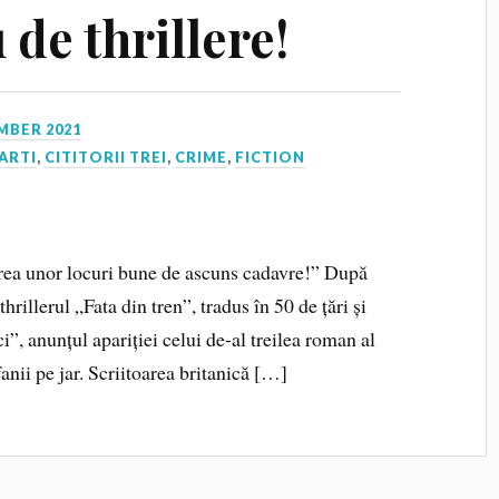
 de thrillere!
MBER 2021
ARTI
,
CITITORII TREI
,
CRIME
,
FICTION
rea unor locuri bune de ascuns cadavre!” După
hrillerul „Fata din tren”, tradus în 50 de țări și
”, anunțul apariției celui de-al treilea roman al
nii pe jar. Scriitoarea britanică […]