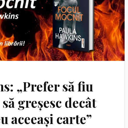
: „Prefer să fiu
 să greșesc decât
u aceeași carte”