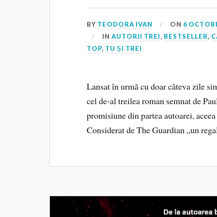
BY
TEODORA IVAN
ON
6 OCTOBE
IN
AUTORII TREI
,
BESTSELLER
,
C
TOP
,
TU ȘI TREI
Lansat în urmă cu doar câteva zile si
cel de-al treilea roman semnat de Pau
promisiune din partea autoarei, aceea
Considerat de The Guardian „un rega