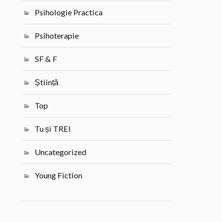
Psihologie Practica
Psihoterapie
SF & F
Știință
Top
Tu și TREI
Uncategorized
Young Fiction