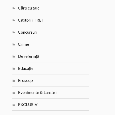
Cărți cu tâlc
Cititorii TREI
Concursuri
Crime
De referință
Educație
Eroscop
Evenimente & Lansări
EXCLUSIV