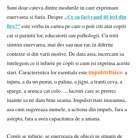
Sunt doar cateva dintre modurile in care exprimam
„Ce sa faci cand iti iesi din
enervarea si furia. Despre
fire?”
este vorba in cartea pe care o poti citi atat copiii
cat si parintii lor, educatorii sau psihologii. Cu totii
simtim enervarea, mai des sau mai rar, in diferite
contexte si din varii motive. De data asta, incercam sa
intelegem ce ii infurie pe copii si cum isi exprima aceste
impulsivitatea
stari. Caracteristica lor esentiala este
: a
injura, a da un pumn, o palma, a jigni, a tranti ceva, a
sparge, a arunca cat colo…, lucruri care se pretrec
inainte sa ne dam bine seama. Impulsivitate inseamna,
asa cum sugereaza numele, a actiona din impuls, fara a
astepta, fara a avea capacitatea de a amana.
Copiii se infurie, se enerveaza de obicei in situatii de