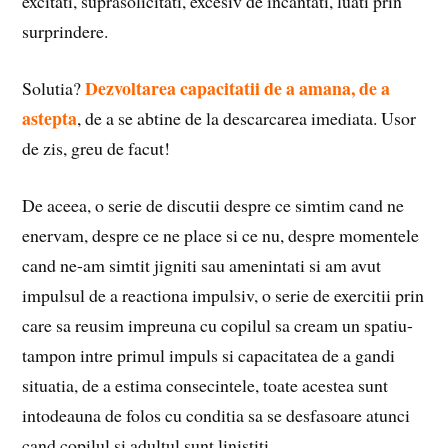
excitati, suprasolicitati, excesiv de incantati, luati prin
surprindere.
Dezvoltarea capacitatii de a amana, de a
Solutia?
astepta
, de a se abtine de la descarcarea imediata. Usor
de zis, greu de facut!
De aceea, o serie de discutii despre ce simtim cand ne
enervam, despre ce ne place si ce nu, despre momentele
cand ne-am simtit jigniti sau amenintati si am avut
impulsul de a reactiona impulsiv, o serie de exercitii prin
care sa reusim impreuna cu copilul sa cream un spatiu-
tampon intre primul impuls si capacitatea de a gandi
situatia, de a estima consecintele, toate acestea sunt
intodeauna de folos cu conditia sa se desfasoare atunci
cand copilul si adultul sunt linistiti.