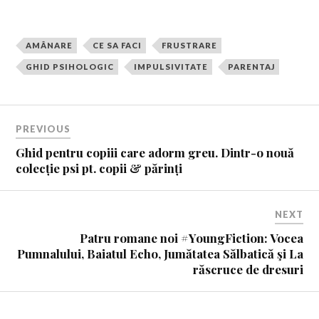
AMÂNARE
CE SA FACI
FRUSTRARE
GHID PSIHOLOGIC
IMPULSIVITATE
PARENTAJ
PREVIOUS
Ghid pentru copiii care adorm greu. Dintr-o nouă
colecție psi pt. copii & părinți
NEXT
Patru romane noi #YoungFiction: Vocea
Pumnalului, Baiatul Echo, Jumătatea Sălbatică şi La
răscruce de dresuri