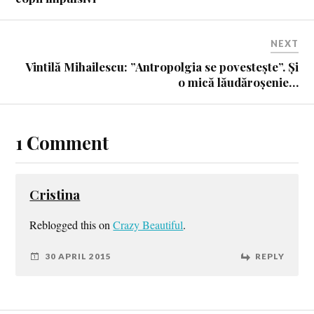
NEXT
Vintilă Mihailescu: ”Antropolgia se povestește”. Și
o mică lăudăroșenie…
1 Comment
Cristina
Reblogged this on
Crazy Beautiful
.
30 APRIL 2015
REPLY