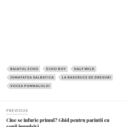
prevăzut, de un pui de bufniţă.
Cititoarele în pragul adolescenţei vor râde cu gura
până la urechi de peripeţiile puştoaicei cu simţul
umorului şi picioare cam prea lungi…
BAIATUL ECHO
ECHO BOY
HALF WILD
JUMATATEA SALBATICA
LA RASCRUCE DE DRESURI
VOCEA PUMNALULUI
PREVIOUS
Cine se infurie primul? Ghid pentru parintii cu
copii impulsivi