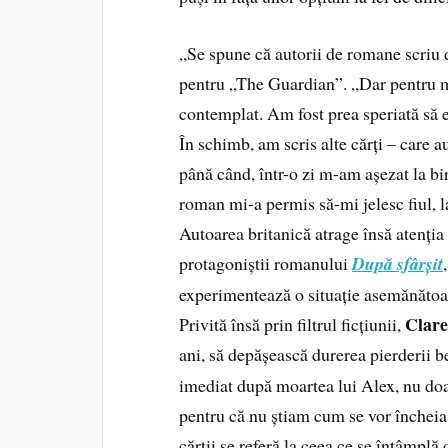
„Se spune că autorii de romane scriu 
pentru „The Guardian”. „Dar pentru mul
contemplat. Am fost prea speriată să e
În schimb, am scris alte cărți – care 
până când, într-o zi m-am așezat la b
roman mi-a permis să-mi jelesc fiul, l
Autoarea britanică atrage însă atenția 
protagoniștii romanului
După sfârșit
experimentează o situație asemănătoare
Clar
Privită însă prin filtrul ficțiunii,
ani, să depășească durerea pierderii 
imediat după moartea lui Alex, nu doar
pentru că nu știam cum se vor încheia 
cărții se referă la ceea ce se întâmplă