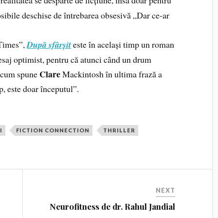
posibile deschise de întrebarea obsesivă „Dar ce-ar
 Times”,
După sfârșit
este în același timp un roman
esaj optimist, pentru că atunci când un drum
Clare
u, cum spune
Mackintosh în ultima frază a
mp, este doar începutul”.
I
FICTION CONNECTION
THRILLER
NEXT
Neurofitness de dr. Rahul Jandial