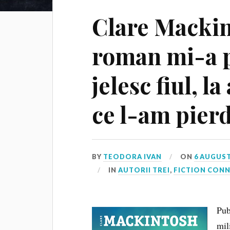
Clare Mackin
roman mi-a 
jelesc fiul, l
ce l-am pier
BY
TEODORA IVAN
ON
6 AUGUST
IN
AUTORII TREI
,
FICTION CON
Pub
mil