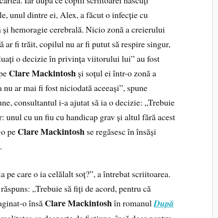
, unul dintre ei, Alex, a făcut o infecție cu
și hemoragie cerebrală. Nicio zonă a creierului
 ar fi trăit, copilul nu ar fi putut să respire singur,
ați o decizie în privința viitorului lui” au fost
Clare Mackintosh
 pe
și soțul ei într-o zonă a
ța nu ar mai fi fost niciodată aceeași”, spune
ne, consultantul i-a ajutat să ia o decizie: „Trebuie
: unul cu un fiu cu handicap grav și altul fără acest
Clare Mackintosh
-o pe
se regăsesc în însăși
.
pe care o ia celălalt soț?”, a întrebat scriitoarea.
ăspuns: „Trebuie să fiți de acord, pentru că
Clare Mackintosh
aginat-o însă
în romanul
După
 realitatea se desparte de ficțiune, însă doar pentru