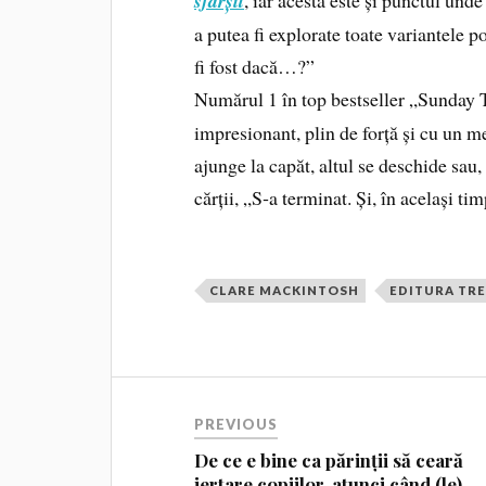
sfârșit
a putea fi explorate toate variantele 
fi fost dacă…?”
Numărul 1 în top bestseller „Sunday
impresionant, plin de forță și cu un m
ajunge la capăt, altul se deschide sa
cărții, „S‑a terminat. Și, în același ti
CLARE MACKINTOSH
EDITURA TRE
PREVIOUS
De ce e bine ca părinții să ceară
iertare copiilor, atunci când (le)