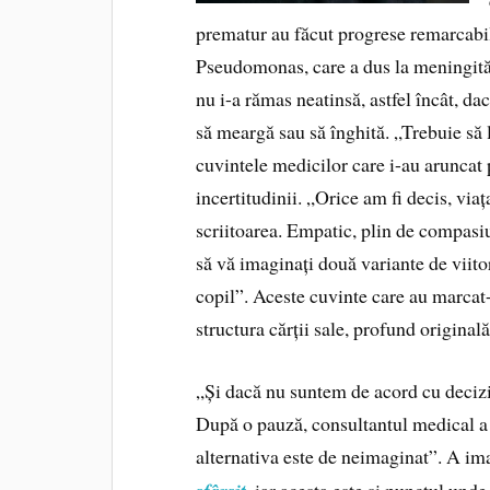
prematur au făcut progrese remarcabile
Pseudomonas, care a dus la meningită 
nu i-a rămas neatinsă, astfel încât, dacă
să meargă sau să înghită. „Trebuie să lu
cuvintele medicilor care i-au aruncat
incertitudinii. „Orice am fi decis, via
scriitoarea. Empatic, plin de compasiu
să vă imaginați două variante de viitor
copil”. Aceste cuvinte care au marcat
structura cărții sale, profund originală
„Și dacă nu suntem de acord cu decizia 
După o pauză, consultantul medical a r
alternativa este de neimaginat”. A im
, iar acesta este și punctul unde