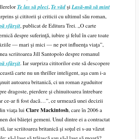
illerelor
Te las să pleci
,
Te văd
şi
Lasă-mă să mint
rprins și cititorii și criticii cu ultimul său roman,
ă sfârșit
, publicat de Editura Trei. „O carte
ernică despre suferinţă, iubire şi felul în care toate
iziile — mari şi mici — ne pot influenţa viaţa”,
nea scriitoarea Jill Santopolo despre romanul
ă sfârșit
. Iar surpriza cititorilor este să descopere
această carte nu un thriller inteligent, așa cum i-a
șnuit autoarea britanică, ci un roman zguduitor
pre dragoste, pierdere și chinuitoarea întrebare
r ce-ar fi fost dacă…”, ce urmează unei decizii
Clare Mackintosh
din viața lui
, care în 2006 a
men doi băieței gemeni. Unul dintre ei a contractat
ă, iar scriitoarea britanică și soțul ei s-au văzut
ile: să-l lase să trăiască sau să-l lase să moară?