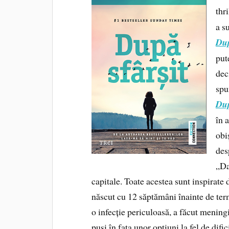
thr
a su
Dup
put
dec
spu
Dup
în 
obi
des
„Da
capitale. Toate acestea sunt inspirate 
născut cu 12 săptămâni înainte de ter
o infecție periculoasă, a făcut meningit
puși în fața unor opțiuni la fel de dific