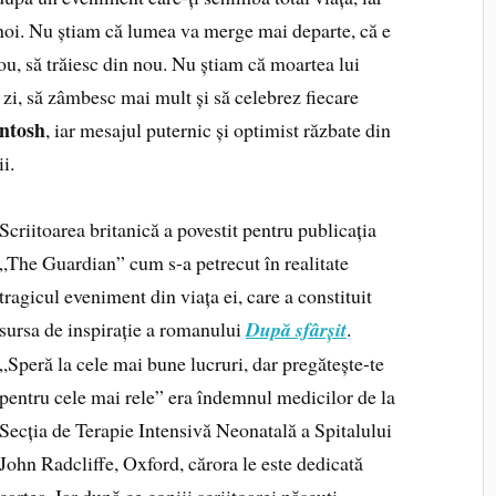
 noi. Nu știam că lumea va merge mai departe, că e
nou, să trăiesc din nou. Nu știam că moartea lui
 zi, să zâmbesc mai mult și să celebrez fiecare
ntosh
, iar mesajul puternic și optimist răzbate din
i.
Scriitoarea britanică a povestit pentru publicația
„The Guardian” cum s-a petrecut în realitate
tragicul eveniment din viața ei, care a constituit
sursa de inspirație a romanului
După sfârșit
.
„Speră la cele mai bune lucruri, dar pregătește-te
pentru cele mai rele” era îndemnul medicilor de la
Secția de Terapie Intensivă Neonatală a Spitalului
John Radcliffe, Oxford, cărora le este dedicată
cartea. Iar după ce copiii scriitoarei născuți