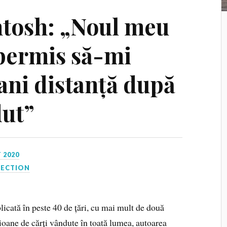
tosh: „Noul meu
permis să-mi
a ani distanță după
dut”
 2020
NECTION
licată în peste 40 de țări, cu mai mult de două
ioane de cărți vândute în toată lumea, autoarea