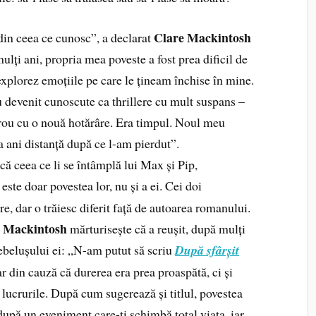
Clare Mackintosh
din ceea ce cunosc”, a declarat
ți ani, propria mea poveste a fost prea dificil de
xplorez emoțiile pe care le țineam închise în mine.
au devenit cunoscute ca thrillere cu mult suspans –
irou cu o nouă hotărâre. Era timpul. Noul meu
a ani distanță după ce l-am pierdut”.
că ceea ce li se întâmplă lui Max și Pip,
, este doar povestea lor, nu și a ei. Cei doi
, dar o trăiesc diferit față de autoarea romanului.
e Mackintosh
mărturisește că a reușit, după mulți
bebelușului ei: „N-am putut să scriu
După sfârșit
 din cauză că durerea era prea proaspătă, ci și
lucrurile. După cum sugerează și titlul, povestea
 după un eveniment care-ți schimbă total viața, iar