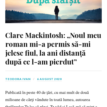
Clare Mackintosh: „Noul meu
roman mi-a permis să-mi
jelesc fiul, la ani distanță
după ce l-am pierdut”
TEODORA IVAN
6 AUGUST 2020
Publicată în peste 40 de țări, cu mai mult de două
milioane de cărți vândute în toată lumea, autoarea
thrillerelor Te las să pleci, Te văd şi Lasă-mă să mint a