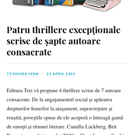
Patru thrillere excepționale
scrise de șapte autoare
consacrate
TEODORA IVAN
21 APRIL 2021
Editura Trei vă propune 4 thrillere scrise de 7 autoare
consacrate. De la angajamentul social și apărarea
drepturilor femeilor la atașament, supraviețuire și
reușită, poveștile spuse de ele acoperă o întreagă gamă
de emoții și ritmuri literare. Camilla Läckberg, Brit