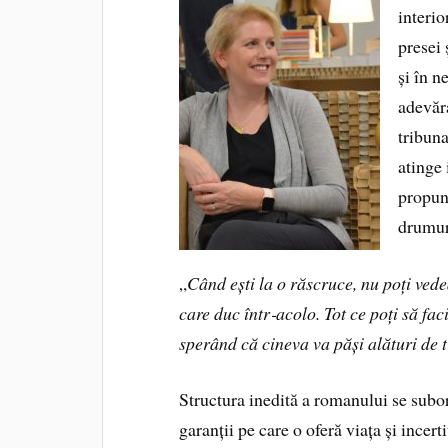
interio
presei 
și în n
adevăra
tribuna
atinge
propune
drumuri
„
Când ești la o răscruce, nu poți vede
care duc într‑acolo. Tot ce poți să faci
sperând că cineva va păși alături de t
Structura inedită a romanului se subor
garanții pe care o oferă viața și incert