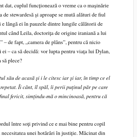
 dat, cuplul funcționează o vreme ca o mașinărie
a de stewardesă și aproape se mută alături de fiul
și e lângă ei în pauzele dintre lungile călătorii de
ul când Leila, doctorița de origine iraniană a lui
e” – de fapt, „camera de plâns”, pentru că nicio
i ei – ca să decidă: vor lupta pentru viața lui Dylan,
a să plece?
ul său de acasă și i le citesc iar și iar, în timp ce el
petat. Îi cânt, îl spăl, îi perii puținul păr pe care
final fericit, simțindu
‑
mă o mincinoasă, pentru că
dul între soți privind ce e mai bine pentru copil
 necesitatea unei hotărâri în justiție. Măcinat din