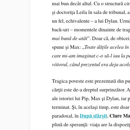
mai bun decât altul. Cu o structură cir
și doctorița Leila în sala de tribunal,
un fel, echivalente – a lui Dylan. Urmă
back-uri – momentele dinainte de trag
mai bună de‑atât
”. Doar că, de obicei
spune și Max: „
Toate dățile acelea în
care mi-am imaginat c-o să-l iau la 
viitorul, când prezentul era deja acol
Tragica poveste este prezentată din pun
cărții este de-a dreptul surprinzător.
ale istoriei lui Pip, Max și Dylan, iar
terminat. Și, în același timp, este doa
După sfârșit
Clare Ma
paradoxal, în
,
plină de speranță: viața are la dispoz