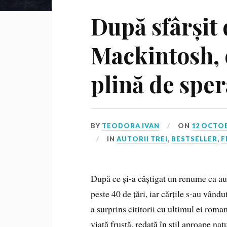
După sfârșit 
Mackintosh, o
plină de spe
BY
TEODORA IVAN
ON
12 OCTOB
IN
AUTORII TREI
,
BESTSELLER
,
F
După ce și-a câștigat un renume ca aut
peste 40 de țări, iar cărțile s-au vân
a surprins cititorii cu ultimul ei roma
viață frustă, redată în stil aproape nat