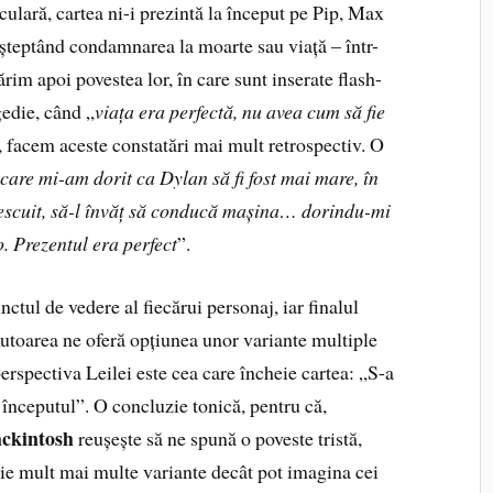
culară, cartea ni-i prezintă la început pe Pip, Max
 așteptând condamnarea la moarte sau viață – într-
rim apoi povestea lor, în care sunt inserate flash-
edie, când „
viața era perfectă, nu avea cum să fie
, facem aceste constatări mai mult retrospectiv. O
 care mi-am dorit ca Dylan să fi fost mai mare, în
pescuit, să-l învăț să conducă mașina… dorindu-mi
o. Prezentul era perfect
”.
ctul de vedere al fiecărui personaj, iar finalul
 Autoarea ne oferă opțiunea unor variante multiple
 perspectiva Leilei este cea care încheie cartea: „S-a
r începutul”. O concluzie tonică, pentru că,
ckintosh
reușește să ne spună o poveste tristă,
iție mult mai multe variante decât pot imagina cei