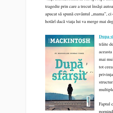
tragedie prin care a trecut însăși auto
apucat să spună cuvântul „mama”, ci o
hotărî dacă viața lui va merge mai dep
Dupa sf
trăite d
aceasta 
mai mult
tot ceea
privința
structur
multiple
Faptul 
pornind 