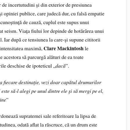
r de incertutudini și din exterior de presiunea
și opiniei publice, care judecă dur, cu falsă empatie
ecunoștință de cauză, cuplul este supus unui
t seism. Viața fiului lor depinde de hotărârea unui
l. Iar după ce tensiunea la care-și supune cititorii
Clare Mackintosh
 intensitatea maximă,
le
 acestora să parcurgă alături de ea toate
le deschise de ipoteticul „
dacă
”.
a fiecare destinație, vezi doar capătul drumurilor
 este să‑l alegi pe unul dintre ele și să mergi pe el,
ine
”
donează supratemei sale referitoare la lipsa de
itudinea, odată aflat la răscruce, că un drum este