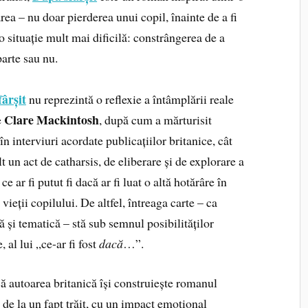
area – nu doar pierderea unui copil, înainte de a fi
 situație mult mai dificilă: constrângerea de a
arte sau nu.
ârșit
nu reprezintă o reflexie a întâmplării reale
Clare Mackintosh
e
, după cum a mărturisit
în interviuri acordate publicațiilor britanice, cât
 un act de catharsis, de eliberare și de explorare a
 ce ar fi putut fi dacă ar fi luat o altă hotărâre în
 vieții copilului. De altfel, întreaga carte – ca
ă și tematică – stă sub semnul posibilităților
, al lui „ce-ar fi fost
dacă
…”.
că autoarea britanică își construiește romanul
de la un fapt trăit, cu un impact emoțional