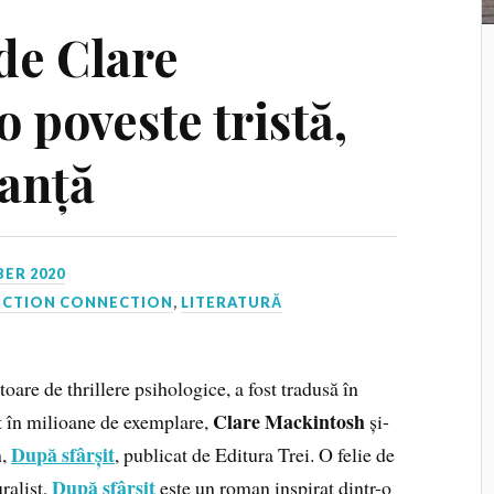
de Clare
 poveste tristă,
ranță
ER 2020
ICTION CONNECTION
,
LITERATURĂ
oare de thrillere psihologice, a fost tradusă în
Clare Mackintosh
dut în milioane de exemplare,
și-
După sfârșit
n,
, publicat de Editura Trei. O felie de
După sfârșit
uralist,
este un roman inspirat dintr-o