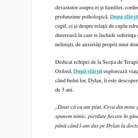
devastator asupra ei și familiei, confer
Dupa sfârși
profunzime psihologică.
copil, ci și despre relații de cuplu zd
dureroasă în care te închide suferința 
neliniști, de anxietăți proprii unui dr
Dedicat echipei de la Secția de Terapi
După sfârșit
Oxford,
explorează viața
când fiului lor, Dylan, îi este descope
de 3 ani.
„
Doar că eu am știut. Ceva din mine 
spunem nimic, pierdute fiecare în gând
până când l-am dus pe Dylan la doct