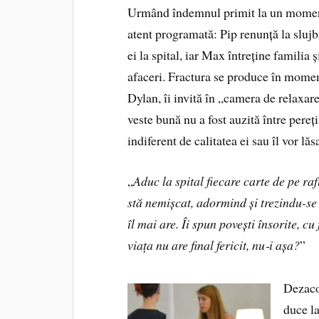
Urmând îndemnul primit la un moment
atent programată: Pip renunță la slujb
ei la spital, iar Max întreține familia 
afaceri. Fractura se produce în moment
Dylan, îi invită în „camera de relaxar
veste bună nu a fost auzită între pereți
indiferent de calitatea ei sau îl vor lăs
„
Aduc la spital fiecare carte de pe raft
stă nemișcat, adormind și trezindu-se re
îl mai are. Îi spun povești însorite, cu 
viața nu are final fericit, nu
‑
i așa?
”
Dezacor
duce la