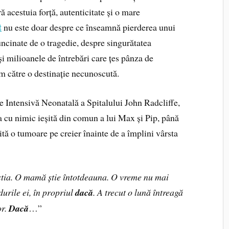
ă acestuia forță, autenticitate și o mare
t
nu este doar despre ce înseamnă pierderea unui
runcinate de o tragedie, despre singurătatea
și milioanele de întrebări care țes pânza de
um către o destinație necunoscută.
e Intensivă Neonatală a Spitalului John Radcliffe,
 cu nimic ieșită din comun a lui Max și Pip, până
rită o tumoare pe creier înainte de a împlini vârsta
știa. O mamă știe întotdeauna. O vreme nu mai
urile ei, în propriul
dacă
. A trecut o lună întreagă
or.
Dacă
…”