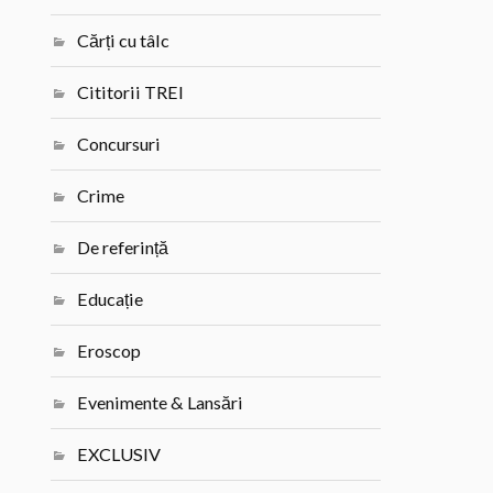
Cărți cu tâlc
Cititorii TREI
Concursuri
Crime
De referință
Educație
Eroscop
Evenimente & Lansări
EXCLUSIV