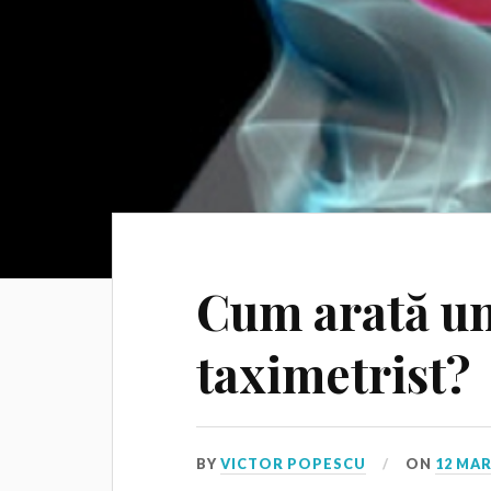
Cum arată un
taximetrist?
BY
VICTOR POPESCU
ON
12 MAR