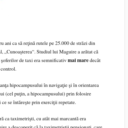
ru ani ca să reţină rutele pe 25.000 de străzi din
l, „Cunoaşterea“. Studiul lui Maguire a arătat că
mai mare
 şoferilor de taxi era semnificativ
decât
control.
anţa hipocampusului în navigaţie şi în orientarea
ului (cel puţin, a hipocampusului) prin folosire
e se întăreşte prin exerciţii repetate.
ă ca taximetrişti, cu atât mai marcantă era
uire a descoperit că la taximetriştii pensionaţi, care