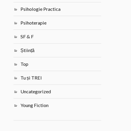
Psihologie Practica
Psihoterapie
SF & F
Știință
Top
Tu și TREI
Uncategorized
Young Fiction