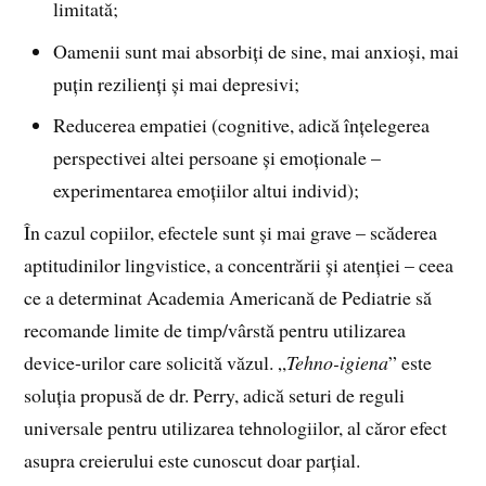
limitată;
Oamenii sunt mai absorbiți de sine, mai anxioși, mai
puțin rezilienți și mai depresivi;
Reducerea empatiei (cognitive, adică înțelegerea
perspectivei altei persoane și emoționale –
experimentarea emoțiilor altui individ);
În cazul copiilor, efectele sunt și mai grave – scăderea
aptitudinilor lingvistice, a concentrării și atenției – ceea
ce a determinat Academia Americană de Pediatrie să
recomande limite de timp/vârstă pentru utilizarea
device-urilor care solicită văzul. „
Tehno-igiena
” este
soluția propusă de dr. Perry, adică seturi de reguli
universale pentru utilizarea tehnologiilor, al căror efect
asupra creierului este cunoscut doar parțial.