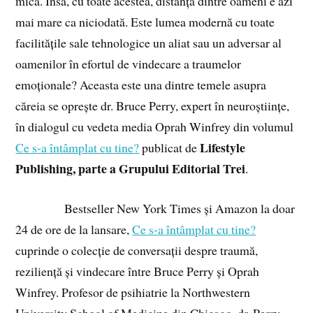
mică. Însă, cu toate acestea, distanța dintre oameni e azi
mai mare ca niciodată. Este lumea modernă cu toate
facilitățile sale tehnologice un aliat sau un adversar al
oamenilor în efortul de vindecare a traumelor
emoționale? Aceasta este una dintre temele asupra
căreia se oprește dr. Bruce Perry, expert în neuroștiințe,
în dialogul cu vedeta media Oprah Winfrey din volumul
Lifestyle
Ce s-a întâmplat cu tine?
publicat de
Publishing, parte a Grupului Editorial Trei
.
Bestseller New York Times și Amazon la doar
24 de ore de la lansare,
Ce s-a întâmplat cu tine?
cuprinde o colecție de conversații despre traumă,
reziliență și vindecare între Bruce Perry și Oprah
Winfrey. Profesor de psihiatrie la Northwestern
University School of Medicine din Chicago, dr. Perry