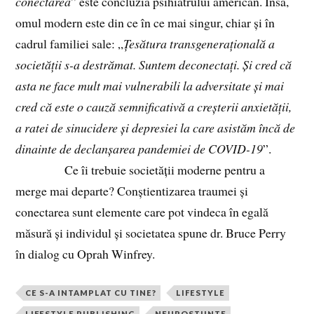
conectarea
” este concluzia psihiatrului american. Însă,
omul modern este din ce în ce mai singur, chiar și în
cadrul familiei sale: „
Țesătura
transgenerațională a
societății s-a destrămat. Suntem deconectați. Și cred că
asta ne face mult mai vulnerabili la adversitate și mai
cred că este o cauză semnificativă a creșterii anxietății,
a ratei de sinucidere și depresiei la care asistăm încă de
dinainte de declanșarea pandemiei de COVID-19
”.
Ce îi trebuie societății moderne pentru a
merge mai departe? Conștientizarea traumei și
conectarea sunt elemente care pot vindeca în egală
măsură și individul și societatea spune dr. Bruce Perry
în dialog cu Oprah Winfrey.
CE S-A INTAMPLAT CU TINE?
LIFESTYLE
LIFESTYLE PUBLISHING
NEUROSTIINTE