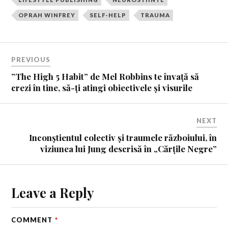
OPRAH WINFREY
SELF-HELP
TRAUMA
PREVIOUS
”The High 5 Habit” de Mel Robbins te învață să
crezi în tine, să-ți atingi obiectivele și visurile
NEXT
Inconștientul colectiv și traumele războiului, în
viziunea lui Jung descrisă în „Cărțile Negre”
Leave a Reply
COMMENT
*