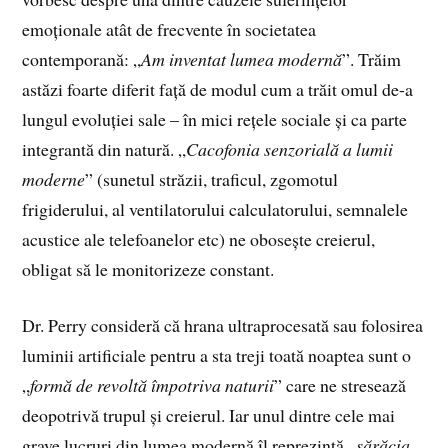
emoționale atât de frecvente în societatea
contemporană: „
Am inventat lumea modernă
”. Trăim
astăzi foarte diferit față de modul cum a trăit omul de-a
lungul evoluției sale – în mici rețele sociale și ca parte
integrantă din natură. „
Cacofonia senzorială a lumii
moderne
” (sunetul străzii, traficul, zgomotul
frigiderului, al ventilatorului calculatorului, semnalele
acustice ale telefoanelor etc) ne obosește creierul,
obligat să le monitorizeze constant.
Dr. Perry consideră că hrana ultraprocesată sau folosirea
luminii artificiale pentru a sta treji toată noaptea sunt o
„
formă de revoltă împotriva naturii
” care ne stresează
deopotrivă trupul și creierul. Iar unul dintre cele mai
grave lucruri din lumea modernă îl reprezintă „
sărăcia