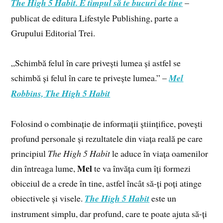
The High 5 Habit. E timpul să te bucuri de tine
–
publicat de editura Lifestyle Publishing, parte a
Grupului Editorial Trei.
„Schimbă felul în care privești lumea și astfel se
schimbă și felul în care te privește lumea.” –
Mel
Robbins, The High 5 Habit
Folosind o combinație de informații științifice, povești
profund personale și rezultatele din viața reală pe care
principiul
The High 5 Habit
le aduce în viața oamenilor
Mel
din întreaga lume,
te va învăța cum îți formezi
obiceiul de a crede în tine, astfel încât să-ți poți atinge
obiectivele și visele.
The High 5 Habit
este un
instrument simplu, dar profund, care te poate ajuta să-ți