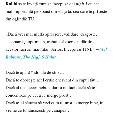
Robbins
te învață cum să începi să dai
high 5
cu cea
mai importantă persoană din viața ta, cea care te privește
din oglindă: TU!
„Dacă vrei mai multă apreciere, validare, dragoste,
acceptare și optimism, trebuie să exersezi dăruirea
acestor lucruri mai întâi. Serios. Începe cu TINE.” –
Mel
Robbins, The High 5 Habit
Dacă te apasă îndoiala de sine…
Dacă te obosește acel critic enervant din capul tău…
Dacă ai un succes nebun, dar tu nu faci decât să te
concentrezi pe ceea ce merge prost…
Dacă te-ai săturat să vezi cum tuturor le merge bine, în
vreme ce tu lâncezești pe canapea…