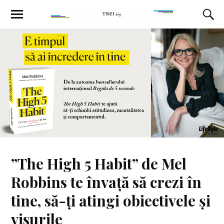
”The High 5 Habit” de Mel
Robbins te învață să crezi în
tine, să-ți atingi obiectivele și
visurile