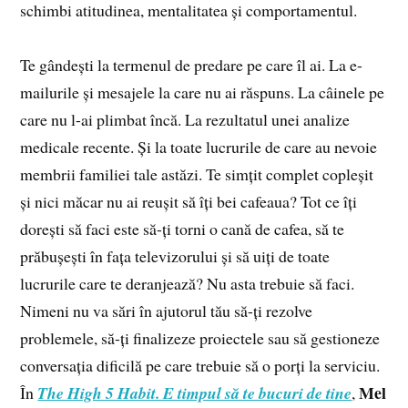
schimbi atitudinea, mentalitatea și comportamentul.
Te gândești la termenul de predare pe care îl ai. La e-
mailurile și mesajele la care nu ai răspuns. La câinele pe
care nu l-ai plimbat încă. La rezultatul unei analize
medicale recente. Și la toate lucrurile de care au nevoie
membrii familiei tale astăzi. Te simțit complet copleșit
și nici măcar nu ai reușit să îți bei cafeaua? Tot ce îți
dorești să faci este să-ți torni o cană de cafea, să te
prăbușești în fața televizorului și să uiți de toate
lucrurile care te deranjează? Nu asta trebuie să faci.
Nimeni nu va sări în ajutorul tău să-ți rezolve
problemele, să-ți finalizeze proiectele sau să gestioneze
conversația dificilă pe care trebuie să o porți la serviciu.
Mel
În
The High 5 Habit. E timpul să te bucuri de tine
,