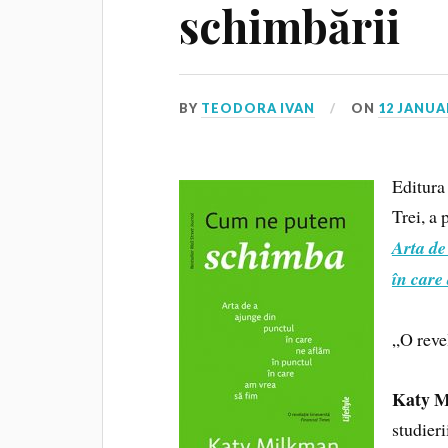
schimbării
BY
TEODORA IVAN
ON
12 JANUA
Editura 
Trei, a
Arta de
în care
„O reve
Katy 
studier