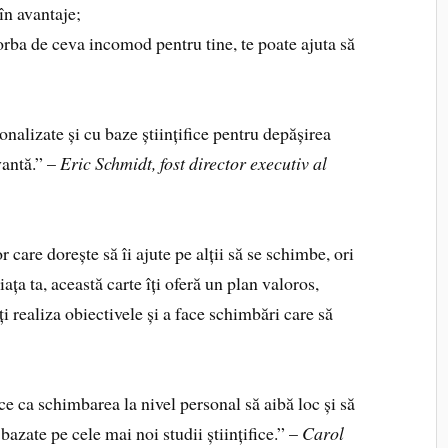
 în avantaje;
vorba de ceva incomod pentru tine, te poate ajuta să
sonalizate și cu baze științifice pentru depășirea
vantă.” –
Eric Schmidt, fost director executiv al
 care dorește să îi ajute pe alții să se schimbe, ori
iața ta, această carte îți oferă un plan valoros,
-ți realiza obiectivele și a face schimbări care să
e ca schimbarea la nivel personal să aibă loc și să
bazate pe cele mai noi studii științifice.” –
Carol