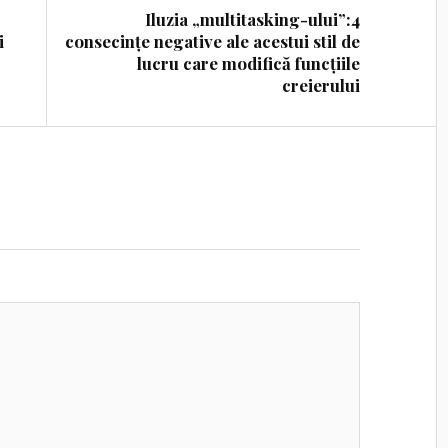
Iluzia „multitasking-ului”:4
i
consecințe negative ale acestui stil de
lucru care modifică funcțiile
creierului