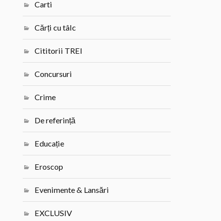
Carti
Cărți cu tâlc
Cititorii TREI
Concursuri
Crime
De referință
Educație
Eroscop
Evenimente & Lansări
EXCLUSIV