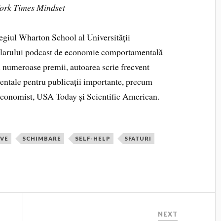
York Times Mindset
legiul Wharton School al Universității
ularului podcast de economie comportamentală
 numeroase premii, autoarea scrie frecvent
entale pentru publicații importante, precum
conomist, USA Today și Scientific American.
IVE
SCHIMBARE
SELF-HELP
SFATURI
NEXT