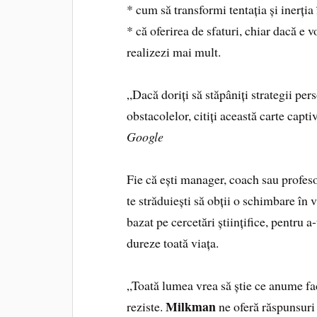
* cum să transformi tentația și inerția
* că oferirea de sfaturi, chiar dacă e 
realizezi mai mult.
„Dacă doriți să stăpâniți strategii per
obstacolelor, citiți această carte capti
Google
Fie că ești manager, coach sau profesor
te străduiești să obții o schimbare în v
bazat pe cercetări științifice, pentru a
dureze toată viața.
„Toată lumea vrea să știe ce anume fac
Milkman
reziste.
ne oferă răspunsuri 