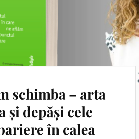
m schimba – arta
a și depăși cele
ariere în calea