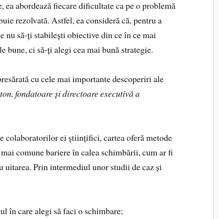
e, ea abordează fiecare dificultate ca pe o problemă
buie rezolvată. Astfel, ea consideră că, pentru a
e nu să-ți stabilești obiective din ce în ce mai
le bune, ci să-ți alegi cea mai bună strategie.
 presărată cu cele mai importante descoperiri ale
on, fondatoare și directoare executivă a
e colaboratorilor ei științifici, cartea oferă metode
r mai comune bariere în calea schimbării, cum ar fi
u uitarea. Prin intermediul unor studii de caz și
l în care alegi să faci o schimbare;