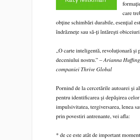
formați
care tre
obține schimbări durabile, esențial est
îndrăznețe sau să-ți întărești obiceiuri
„O carte inteligentă, revoluționară și
deceniului nostru.” –
Arianna Huffingt
companiei Thrive Global
Pornind de la cercetările autoarei și al
pentru identificarea și depășirea celo
impulsivitatea, tergiversarea, lenea sa
prin povestiri antrenante, vei afla:
* de ce este atât de important momentu