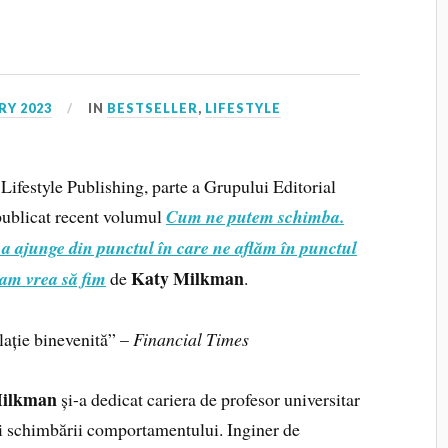
RY 2023
IN
BESTSELLER
,
LIFESTYLE
Lifestyle Publishing, parte a Grupului Editorial
 publicat recent volumul
Cum ne putem schimba.
 a ajunge din punctul în care ne aflăm în punctul
Katy Milkman
 am vrea să fim
de
.
lație binevenită” –
Financial Times
Milkman
și-a dedicat cariera de profesor universitar
ii schimbării comportamentului. Inginer de