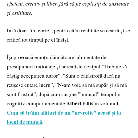
eficient, creativ și liber, fără să fie copleșiți de anxietate
și ostilitate.
Însă doar ”în teorie”, pentru că în realitate se ceartă și se
critică tot timpul pe ei înșiși.
Își provoacă emoții dăunătoare, alimentate de
presupuneri iraționale și nerealiste de tipul ”Trebuie să
câștig acceptarea tutror”, ”Sunt o catastrofă dacă nu
reușesc cutare lucru”, ”N-am voie să mă supăr și să mă
simt frustrat”, după cum susține ”bunicul” terapiilor
Albert Ellis
cognitiv-comportamentale
în volumul
Cum să trăim alături de un ”nevrotic” acasă și la
locul de muncă
.