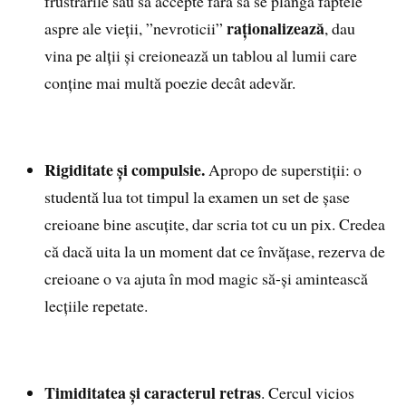
frustrările sau să accepte fără să se plângă faptele
raționalizează
aspre ale vieții, ”nevroticii”
, dau
vina pe alții și creionează un tablou al lumii care
conține mai multă poezie decât adevăr.
Rigiditate și compulsie.
Apropo de superstiții: o
studentă lua tot timpul la examen un set de șase
creioane bine ascuțite, dar scria tot cu un pix. Credea
că dacă uita la un moment dat ce învățase, rezerva de
creioane o va ajuta în mod magic să-și amintească
lecțiile repetate.
Timiditatea și caracterul retras
. Cercul vicios