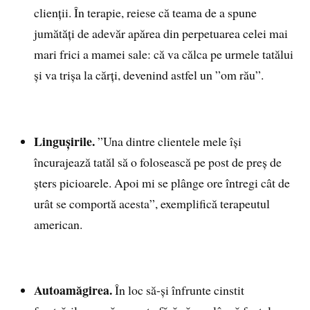
clienții. În terapie, reiese că teama de a spune
jumătăți de adevăr apărea din perpetuarea celei mai
mari frici a mamei sale: că va călca pe urmele tatălui
și va trișa la cărți, devenind astfel un ”om rău”.
Lingușirile.
”Una dintre clientele mele își
încurajează tatăl să o folosească pe post de preș de
șters picioarele. Apoi mi se plânge ore întregi cât de
urât se comportă acesta”, exemplifică terapeutul
american.
Autoamăgirea.
În loc să-și înfrunte cinstit