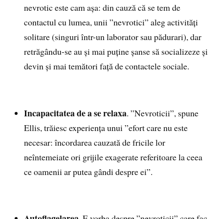
nevrotic este cam așa: din cauză că se tem de
contactul cu lumea, unii ”nevrotici” aleg activități
solitare (singuri într-un laborator sau pădurari), dar
retrăgându-se au și mai puține șanse să socializeze și
devin și mai temători față de contactele sociale.
Incapacitatea de a se relaxa
. ”Nevroticii”, spune
Ellis, trăiesc experiența unui ”efort care nu este
necesar: încordarea cauzată de fricile lor
neîntemeiate ori grijile exagerate referitoare la ceea
ce oamenii ar putea gândi despre ei”.
Autoflagelarea.
E vorba despre ”nevroticii” care fac