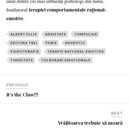
unul dintre cei mai influenți psihologi din lume,
terapiei comportamentale rațional-
fondatorul
emotive
.
ALBERT ELLIS
ANXIETATE
COMPULSIE
EDITURA TREI
FOBIE
NEVROTIC
PSIHOTERAPIE
TERAPIE RATIONAL-EMOTIVĂ
TIMIDITATE
TULBURARI EMOTIONALE
PREVIOUS
It’s the Claw!!!
NEXT
Vrăjitoarea trebuie să moară