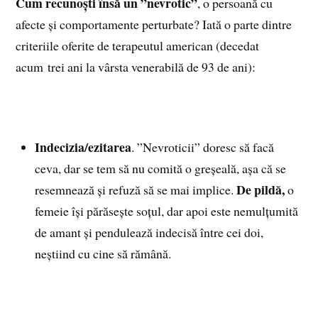
Cum recunoști însă un ”nevrotic”
, o persoană cu
afecte și comportamente perturbate? Iată o parte dintre
criteriile oferite de terapeutul american (decedat
acum trei ani la vârsta venerabilă de 93 de ani):
Indecizia/ezitarea
. ”Nevroticii” doresc să facă
ceva, dar se tem să nu comită o greșeală, așa că se
De pildă,
resemnează și refuză să se mai implice.
o
femeie își părăsește soțul, dar apoi este nemulțumită
de amant și pendulează indecisă între cei doi,
neștiind cu cine să rămână.