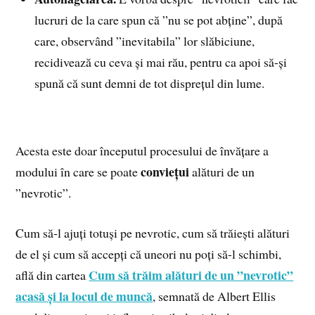
lucruri de la care spun că ”nu se pot abține”, după
care, observând ”inevitabila” lor slăbiciune,
recidivează cu ceva și mai rău, pentru ca apoi să-și
spună că sunt demni de tot disprețul din lume.
Acesta este doar începutul procesului de învățare a
conviețui
modului în care se poate
alături de un
”nevrotic”.
Cum să-l ajuți totuși pe nevrotic, cum să trăiești alături
de el și cum să accepți că uneori nu poți să-l schimbi,
Cum să trăim alături de un ”nevrotic”
află din cartea
acasă și la locul de muncă
, semnată de Albert Ellis