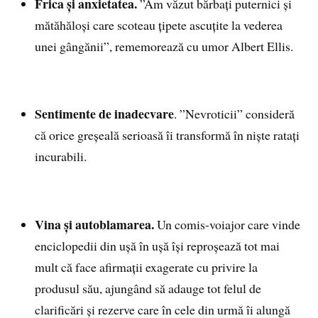
Frica și anxietatea.
”Am văzut bărbați puternici și
mătăhăloși care scoteau țipete ascuțite la vederea
unei gângănii”, rememorează cu umor Albert Ellis.
Sentimente de inadecvare
. ”Nevroticii” consideră
că orice greșeală serioasă îi transformă în niște ratați
incurabili.
Vina și autoblamarea.
Un comis-voiajor care vinde
enciclopedii din ușă în ușă își reproșează tot mai
mult că face afirmații exagerate cu privire la
produsul său, ajungând să adauge tot felul de
clarificări și rezerve care în cele din urmă îi alungă