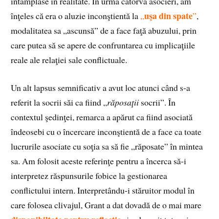
întâmplase în realitate. În urma câtorva asocieri, am
uşa din spate
înţeles că era o aluzie inconştientă la
„
”
,
modalitatea sa „ascunsă” de a face faţă abuzului, prin
care putea să se apere de confruntarea cu implicaţiile
reale ale relaţiei sale conflictuale.
Un alt lapsus semnificativ a avut loc atunci când s-a
referit la socrii săi ca fiind „
răposaţii
socrii”. În
contextul şedinţei, remarca a apărut ca fiind asociată
îndeosebi cu o încercare inconştientă de a face ca toate
lucrurile asociate cu soţia sa să fie „răposate” în mintea
sa. Am folosit aceste referinţe pentru a încerca să-i
interpretez răspunsurile fobice la gestionarea
conflictului intern. Interpretându-i stăruitor modul în
care folosea clivajul, Grant a dat dovadă de o mai mare