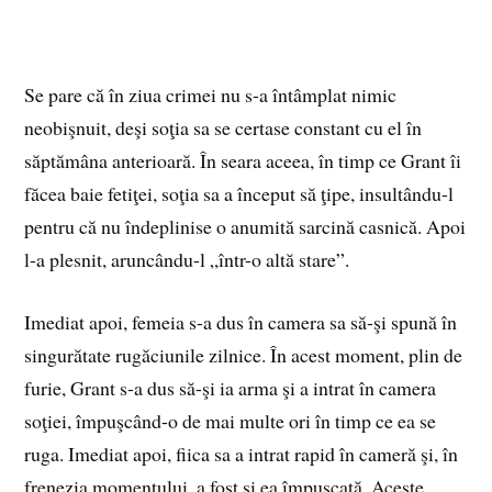
Se pare că în ziua crimei nu s-a întâmplat nimic
neobişnuit, deşi soţia sa se certase constant cu el în
săptămâna anterioară. În seara aceea, în timp ce Grant îi
făcea baie fetiţei, soţia sa a început să ţipe, insultându-l
pentru că nu îndeplinise o anumită sarcină casnică. Apoi
l-a plesnit, aruncându-l „într-o altă stare”.
Imediat apoi, femeia s-a dus în camera sa să-şi spună în
singurătate rugăciunile zilnice. În acest moment, plin de
furie, Grant s-a dus să-şi ia arma şi a intrat în camera
soţiei, împuşcând-o de mai multe ori în timp ce ea se
ruga. Imediat apoi, fiica sa a intrat rapid în cameră şi, în
frenezia momentului, a fost şi ea împuşcată. Aceste