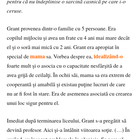
pentru că nu îndeplinise o sarcină casnică pe care i-o
ceruse.
Grant provenea dintr-o familie cu 5 persoane. Era
copilul mijlociu şi avea un frate cu 4 ani mai mare decât
el şi o soră mai mică cu 2 ani. Grant era apropiat în
mama
idealizând-o
special de
sa. Vorbea despre ea,
foarte mult şi o asocia cu o capacitate nesfârşită de a
avea grijă de ceilalţi. În ochii săi, mama sa era extrem de
cooperantă şi amabilă şi existau puţine lucruri de care
nu ar fi fost în stare. Era de asemenea asociată cu crearea
unui loc sigur pentru el.
Imediat după terminarea liceului, Grant s-a pregătit să
devină profesor. Aici şi-a întâlnit viitoarea soţie. (…) În
curând, au început problemele în căsnicie. Se pare că