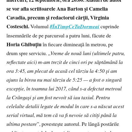
se vor afla scriitoarele Ana Barton și Camelia
Cavadia, precum și redactorul cărții, Virginia
Costeschi.
Volumul
#ÎnTimpCeTuDormeai
cuprinde
însemnările de pe parcursul a patru luni, făcute de
Horia Ghibuțiu
în fiecare dimineață în metrou, pe
drum spre serviciu. „
Vreme de nouă luni (ultimele patru,
reflectate aici) m-am trezit de cinci ori pe săptămână la
ora 3:45, am plecat de acasă cel târziu la 4:50 și am
ajuns la birou nu mai târziu de 5:25 — a fost o singură
excepție, în toamna lui 2017, când s-a defectat metroul
la Crângași și am fost nevoit să iau taxiul. Pentru
celelalte detalii legate de modul în care s-a născut acest
serial virtual, mă tem că va fi nevoie să citiți până la
ultima postare
”, povestește autorul. Pe lângă postările