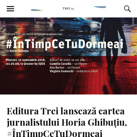
Editura Trei lansează cartea
jurnalistului Horia Ghibuțiu,
#ÎnTimpCeTuDormeai