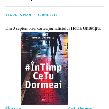
TEODORA IVAN
6 JUNE 2018
Horia Ghibuțiu
Din 3 septembrie, cartea jurnalistului
,
#ÎnTimp
CeTuDormeai
,