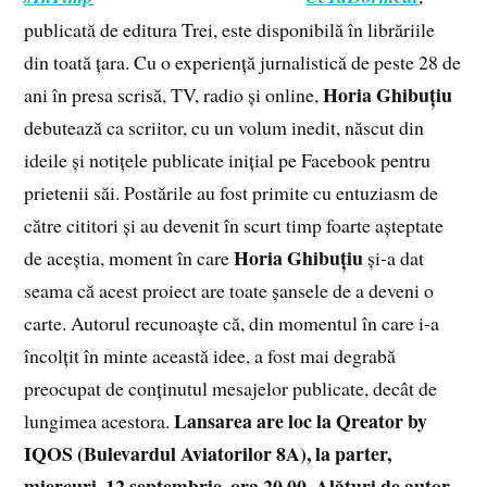
publicată de editura Trei, este disponibilă în librăriile
din toată țara. Cu o experiență jurnalistică de peste 28 de
Horia Ghibuțiu
ani în presa scrisă, TV, radio și online,
debutează ca scriitor, cu un volum inedit, născut din
ideile și notițele publicate inițial pe Facebook pentru
prietenii săi. Postările au fost primite cu entuziasm de
către cititori și au devenit în scurt timp foarte așteptate
Horia Ghibuțiu
de aceștia, moment în care
și-a dat
seama că acest proiect are toate șansele de a deveni o
carte. Autorul recunoaște că, din momentul în care i-a
încolțit în minte această idee, a fost mai degrabă
preocupat de conținutul mesajelor publicate, decât de
Lansarea are loc la Qreator by
lungimea acestora.
IQOS (Bulevardul Aviatorilor 8A), la parter,
miercuri, 12 septembrie, ora 20.00. Alături de autor