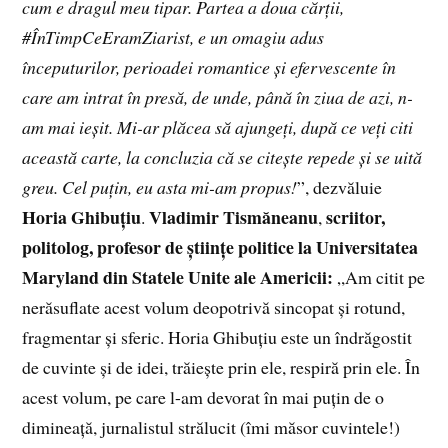
cum e dragul meu tipar. Partea a doua cărții,
#ÎnTimpCeEramZiarist, e un omagiu adus
începuturilor, perioadei romantice și efervescente în
care am intrat în presă, de unde, până în ziua de azi, n-
am mai ieșit. Mi-ar plăcea să ajungeți, după ce veți citi
această carte, la concluzia că se citește repede și se uită
greu. Cel puțin, eu asta mi-am propus!
”, dezvăluie
Horia Ghibuțiu
Vladimir Tismăneanu
scriitor,
.
,
politolog, profesor de științe politice la Universitatea
Maryland din Statele Unite ale Americii:
„Am citit pe
nerăsuflate acest volum deopotrivă sincopat și rotund,
fragmentar și sferic. Horia Ghibuțiu este un îndrăgostit
de cuvinte și de idei, trăiește prin ele, respiră prin ele. În
acest volum, pe care l-am devorat în mai puțin de o
dimineață, jurnalistul strălucit (îmi măsor cuvintele!)