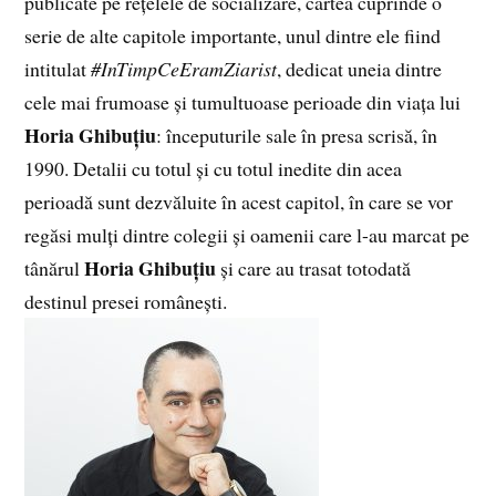
publicate pe rețelele de socializare, cartea cuprinde o
serie de alte capitole importante, unul dintre ele fiind
intitulat
#InTimpCeEramZiarist
, dedicat uneia dintre
cele mai frumoase și tumultuoase perioade din viața lui
Horia Ghibuțiu
: începuturile sale în presa scrisă, în
1990. Detalii cu totul și cu totul inedite din acea
perioadă sunt dezvăluite în acest capitol, în care se vor
regăsi mulți dintre colegii și oamenii care l-au marcat pe
Horia Ghibuțiu
tânărul
și care au trasat totodată
destinul presei românești.