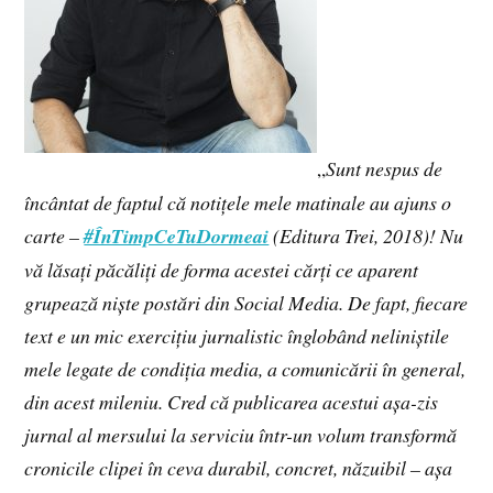
„
Sunt nespus de
încântat de faptul că notițele mele matinale au ajuns o
carte –
#ÎnTimpCeTuDormeai
(Editura Trei, 2018)! Nu
vă lăsați păcăliți de forma acestei cărți ce aparent
grupează niște postări din Social Media. De fapt, fiecare
text e un mic exercițiu jurnalistic înglobând neliniștile
mele legate de condiția media, a comunicării în general,
din acest mileniu. Cred că publicarea acestui așa-zis
jurnal al mersului la serviciu într-un volum transformă
cronicile clipei în ceva durabil, concret, năzuibil – așa