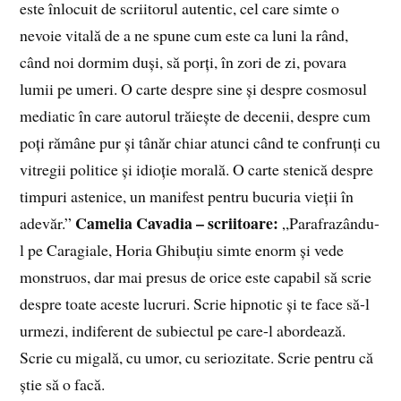
este înlocuit de scriitorul autentic, cel care simte o
nevoie vitală de a ne spune cum este ca luni la rând,
când noi dormim duși, să porți, în zori de zi, povara
lumii pe umeri. O carte despre sine și despre cosmosul
mediatic în care autorul trăiește de decenii, despre cum
poți rămâne pur și tânăr chiar atunci când te confrunți cu
vitregii politice și idioție morală. O carte stenică despre
timpuri astenice, un manifest pentru bucuria vieții în
Camelia Cavadia – scriitoare:
adevăr.”
„Parafrazându-
l pe Caragiale, Horia Ghibuțiu simte enorm și vede
monstruos, dar mai presus de orice este capabil să scrie
despre toate aceste lucruri. Scrie hipnotic și te face să-l
urmezi, indiferent de subiectul pe care-l abordează.
Scrie cu migală, cu umor, cu seriozitate. Scrie pentru că
știe să o facă.