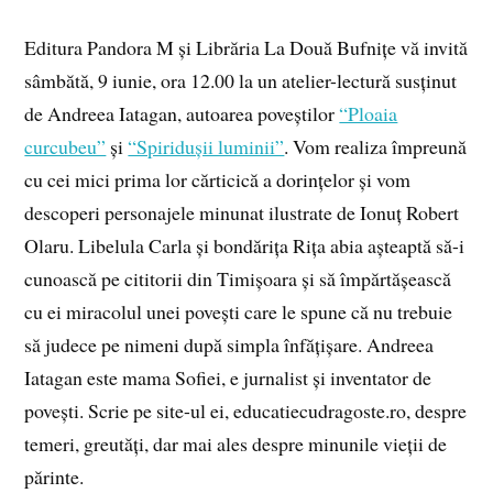
Editura Pandora M și Librăria La Două Bufnițe vă invită
sâmbătă, 9 iunie, ora 12.00 la un atelier-lectură susținut
de Andreea Iatagan, autoarea poveștilor
“Ploaia
curcubeu”
și
“Spiridușii luminii”
. Vom realiza împreună
cu cei mici prima lor cărticică a dorințelor și vom
descoperi personajele minunat ilustrate de Ionuț Robert
Olaru. Libelula Carla și bondărița Rița abia așteaptă să-i
cunoască pe cititorii din Timișoara și să împărtășească
cu ei miracolul unei povești care le spune că nu trebuie
să judece pe nimeni după simpla înfățișare. Andreea
Iatagan este mama Sofiei, e jurnalist și inventator de
povești. Scrie pe site-ul ei, educatiecudragoste.ro, despre
temeri, greutăți, dar mai ales despre minunile vieții de
părinte.